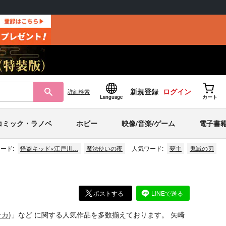
新規登録
ログイン
詳細
検索
Language
カート
コミック・ラノベ
ホビー
映像/音楽/ゲーム
電子書
ード:
怪盗キッド×江戸川…
魔法使いの夜
人気ワード:
夢主
鬼滅の刃
ポストする
LINEで送る
ナカ
)」
など
に関する人気作品を多数揃えております。
矢崎