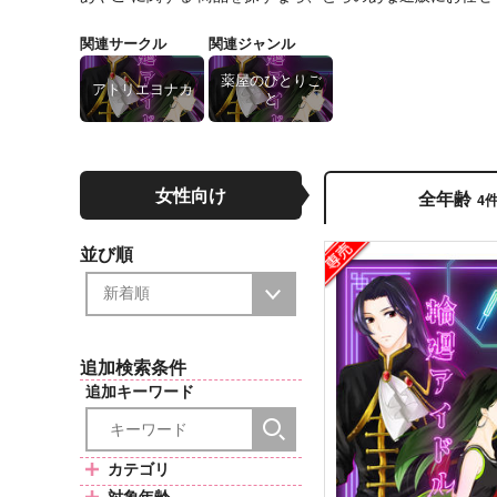
関連サークル
関連ジャンル
薬屋のひとりご
アトリエヨナカ
と
女性向け
全年齢
4
並び順
追加検索条件
追加キーワード
カテゴリ
対象年齢