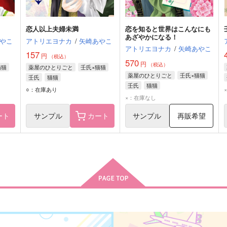
恋人以上夫婦未満
恋を知ると世界はこんなにも
あざやかになる！
やこ
アトリエヨナカ
/
矢崎あやこ
アトリエヨナカ
/
矢崎あやこ
157
円
（税込）
570
円
（税込）
猫猫
薬屋のひとりごと
壬氏×猫猫
薬屋のひとりごと
壬氏×猫猫
壬氏
猫猫
壬氏
猫猫
○：在庫あり
×：在庫なし
ート
サンプル
カート
サンプル
再販希望