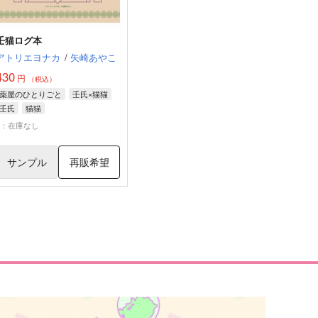
壬猫ログ本
アトリエヨナカ
/
矢崎あやこ
430
円
（税込）
薬屋のひとりごと
壬氏×猫猫
壬氏
猫猫
×：在庫なし
サンプル
再販希望