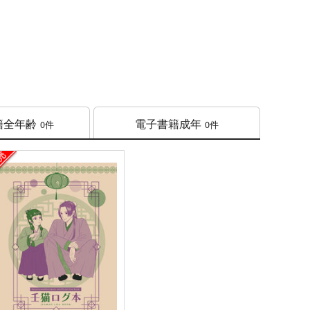
籍
全年齢
電子書籍
成年
0件
0件