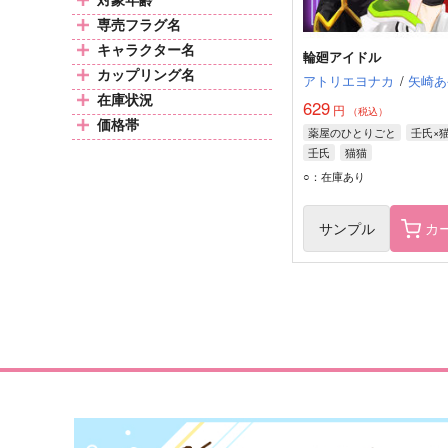
専売フラグ名
キャラクター名
輪廻アイドル
カップリング名
アトリエヨナカ
/
矢崎あ
在庫状況
629
円
（税込）
価格帯
薬屋のひとりごと
壬氏×
壬氏
猫猫
○：在庫あり
サンプル
カ