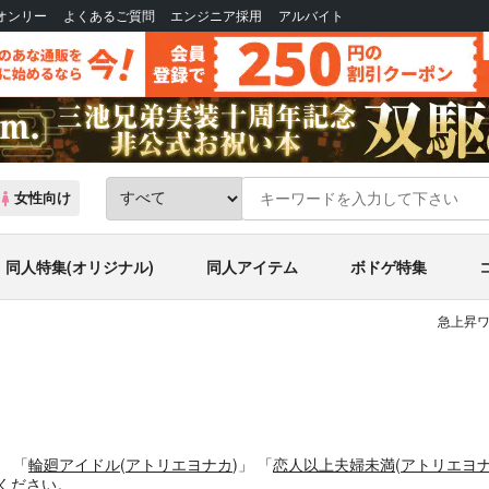
Bオンリー
よくあるご質問
エンジニア採用
アルバイト
女性向け
同人特集(オリジナル)
同人アイテム
ボドゲ特集
急上昇ワ
。
「
輪廻アイドル
(
アトリエヨナカ
)」
「
恋人以上夫婦未満
(
アトリエヨ
ください。