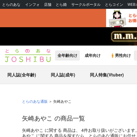
とらのあな
インフォ
店舗
とら婚
サークルポータル
とらコイン
WE
全年齢向け
成年向け
男性向け
同人誌(全年齢)
同人誌(成年)
同人特集(Vtuber)
とらのあな通販
矢崎あやこ
矢崎あやこ の商品一覧
矢崎あやこ
に関する
商品
は、
4
件お取り扱いがございます
あやこ
に関する
商品
を探すなら、とらのあな通販にお任せ