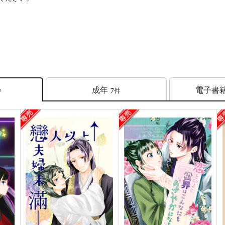
成年
電子書
7件
件