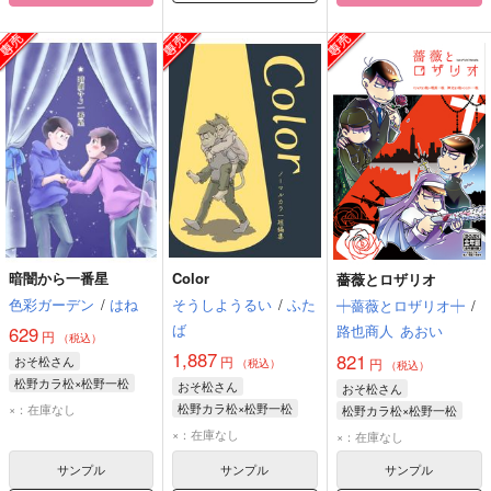
暗闇から一番星
Color
薔薇とロザリオ
色彩ガーデン
/
はね
そうしようるい
/
ふた
┿薔薇とロザリオ┿
/
ば
路也商人
あおい
629
円
（税込）
1,887
821
おそ松さん
円
円
（税込）
（税込）
松野カラ松×松野一松
おそ松さん
おそ松さん
松野カラ松
松野一松
松野カラ松×松野一松
×：在庫なし
松野カラ松×松野一松
松野カラ松
松野一松
松野カラ松
松野一松
×：在庫なし
×：在庫なし
サンプル
サンプル
サンプル