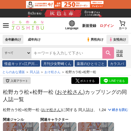
新規登録
ログイン
Language
カート
全年齢向け
成年向け
男性向け
女性向け
詳細
検索
怪盗キッド×江戸川…
月刊少女野崎くん
薬屋のひとりごと
カラスバ
とらのあな通販
同人誌
おそ松さん
松野カラ松×松野一松
入荷アラート
ポストする
LINEで送る
松野カラ松×松野一松 (
おそ松さん
)カップリングの同
人誌一覧
松野カラ松×松野一松 (
おそ松さん
)
に関する
同人誌
は、
1,249
件お取り扱
続きを読む
関連ジャンル
関連キャラクター
おそ松さん
松野カラ松
松野一松