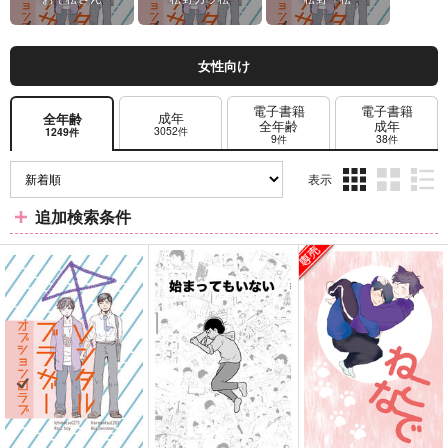
女性向け
電子書籍
電子書籍
成年
全年齢
全年齢
成年
3052件
1249件
9件
38件
表示
3カ
2カ
1カ
追加検索条件
ラ
ラ
ラ
ム
ム
ム
表
表
表
示
示
示