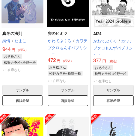
真冬の法則
卵のヒミツ
AI24
純情
/
たまこ
かわてぶくろ
/
カワテ
かわてぶくろ
/
カワテ
ブクロもんずバブリシ
ブクロもんずバブリシ
944
円
（税込）
ャス
ャス
おそ松さん
472
377
円
円
（税込）
（税込）
松野カラ松×松野一松
おそ松さん
おそ松さん
松野カラ松
松野一松
×：在庫なし
松野カラ松×松野一松
松野カラ松×松野一松
松野カラ松
松野一松
松野一松
松野カラ松
×：在庫なし
×：在庫なし
サンプル
サンプル
サンプル
再販希望
再販希望
再販希望