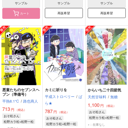
サンプル
サンプル
サンプル
再販希望
再販希望
カート
悪童たちのセブンスヘ
カミに祈りを
からいち二十四節気
ブン（準備号）
平成ストロベリー
/
ぱ
天然甘味料
/
無糖
平熱8.1℃
/
路也商人
ら★
1,100
円
（税込）
713
円
787
（税込）
円
おそ松さん
（税込）
おそ松さん
松野カラ松×松野一松
おそ松さん
松野カラ松×松野一松
松野カラ松
松野一松
松野カラ松×松野一松
×：在庫なし
松野カラ松
松野一松