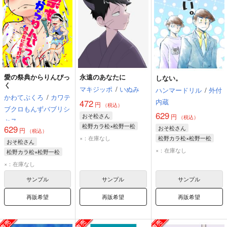
愛の祭典からりんぴっ
永遠のあなたに
しない。
く
マキジッポ
/
いぬみ
ハンマードリル
/
外付
かわてぶくろ
/
カワテ
内蔵
472
円
（税込）
ブクロもんずバブリシ
629
おそ松さん
円
（税込）
ャス
松野カラ松×松野一松
629
おそ松さん
円
（税込）
松野カラ松
松野一松
×：在庫なし
松野カラ松×松野一松
おそ松さん
松野カラ松
松野一松
×：在庫なし
松野カラ松×松野一松
松野カラ松
松野一松
×：在庫なし
サンプル
サンプル
サンプル
再販希望
再販希望
再販希望