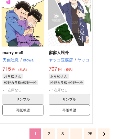
marry me!!
寥寥人境外
天色吐息
/
otowa
ヤッコ豆腐店
/
ヤッコ
715
707
円
円
（税込）
（税込）
おそ松さん
おそ松さん
松野カラ松×松野一松
松野カラ松×松野一松
松野カラ松
松野一松
松野カラ松
松野一松
×：在庫なし
×：在庫なし
サンプル
サンプル
再販希望
再販希望
1
2
3
…
25