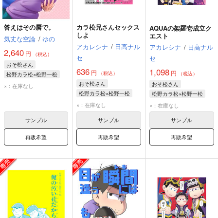
答えはその唇で。
カラ松兄さんセックス
AQUAの架羅壱成立ク
しよ
エスト
気丈な空論
/
ゆの
アカレシナ
/
日高ナル
アカレシナ
/
日高ナル
2,640
円
（税込）
セ
セ
おそ松さん
636
1,098
円
円
（税込）
松野カラ松×松野一松
（税込）
おそ松さん
松野カラ松
松野一松
おそ松さん
×：在庫なし
松野カラ松×松野一松
松野カラ松×松野一松
松野カラ松
松野一松
松野一松
松野カラ松
×：在庫なし
×：在庫なし
サンプル
サンプル
サンプル
再販希望
再販希望
再販希望