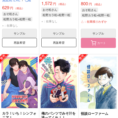
1,572
800
円
円
（税込）
（税込）
629
円
（税込）
おそ松さん
おそ松さん
おそ松さん
松野カラ松×松野一松
松野カラ松×松野一松
松野カラ松×松野一松
松野カラ松
松野一松
松野カラ松
松野一松
×：在庫なし
△：在庫残りわずか
松野カラ松
松野一松
×：在庫なし
サンプル
サンプル
サンプル
再販希望
再販希望
カート
カラ！いち！シンフォ
俺のパンツでみそ汁を
怪談ローファーム
ニア！
洗ってくれ！！