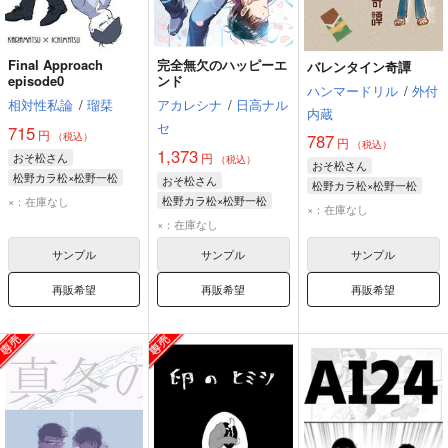
Final Approach
完全無欠のハッピーエ
バレンタイン奇譚
episode0
ンド
ハンマードリル
/
外付
相対性私論
/
瑠栞
アカレシナ
/
日高ナル
内蔵
セ
715
円
（税込）
787
円
（税込）
1,373
おそ松さん
円
（税込）
おそ松さん
松野カラ松×松野一松
おそ松さん
松野カラ松×松野一松
松野カラ松
松野一松
松野カラ松×松野一松
×：在庫なし
松野カラ松
松野一松
×：在庫なし
松野カラ松
松野一松
×：在庫なし
サンプル
サンプル
サンプル
再販希望
再販希望
再販希望