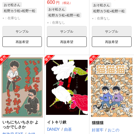
600
円
（税込）
おそ松さん
おそ松さん
おそ松さん
松野カラ松×松野一松
松野カラ松×松野一松
松野カラ松×松野一松
松野カラ松
松野一松
松野カラ松
松野一松
×：在庫なし
×：在庫なし
松野カラ松
松野一松
×：在庫なし
サンプル
サンプル
サンプル
再販希望
再販希望
再販希望
いちにちいちさか よ
イトキリ鋏
猫猫猫
っかでしさか
DANDY
/
由基
好屋牢
/
おこの
無政府.EXE
/
七緒