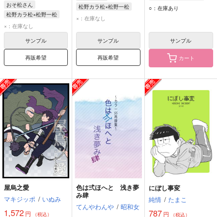
おそ松さん
松野カラ松
松野一松
松野カラ松×松野一松
○：在庫あり
松野カラ松×松野一松
松野カラ松
松野一松
×：在庫なし
松野カラ松
松野一松
×：在庫なし
サンプル
サンプル
サンプル
再販希望
再販希望
カート
屋烏之愛
色は弍ほへと 浅き夢
にぼし事変
み肆
マキジッポ
/
いぬみ
純情
/
たまこ
てんやわんや
/
昭和女
1,572
787
円
円
（税込）
（税込）