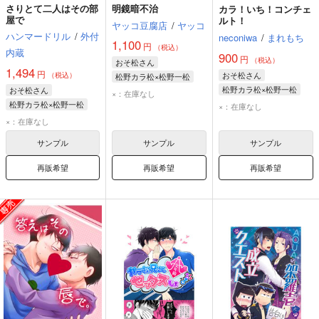
さりとて二人はその部
明鏡暗不治
カラ！いち！コンチェ
屋で
ルト！
ヤッコ豆腐店
/
ヤッコ
ハンマードリル
/
外付
neconiwa
/
まれもち
1,100
円
（税込）
内蔵
900
円
（税込）
おそ松さん
1,494
円
おそ松さん
（税込）
松野カラ松×松野一松
松野カラ松×松野一松
おそ松さん
松野カラ松
松野一松
×：在庫なし
松野カラ松
松野一松
松野カラ松×松野一松
×：在庫なし
松野カラ松
松野一松
×：在庫なし
サンプル
サンプル
サンプル
再販希望
再販希望
再販希望