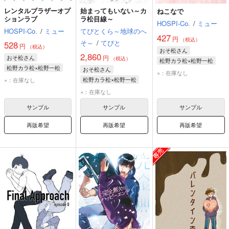
レンタルブラザーオプ
始まってもいない～カ
ねこなで
ションラブ
ラ松目線～
HOSPI-Co.
/
ミュー
HOSPI-Co.
/
ミュー
てぴとくら～地球のへ
427
円
（税込）
そ～
/
てぴと
528
円
（税込）
おそ松さん
2,860
おそ松さん
円
（税込）
松野カラ松×松野一松
松野カラ松×松野一松
おそ松さん
松野一松
松野カラ松
×：在庫なし
松野カラ松
松野一松
松野カラ松×松野一松
×：在庫なし
松野カラ松
松野一松
×：在庫なし
サンプル
サンプル
サンプル
再販希望
再販希望
再販希望