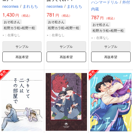
ハンマードリル
/
外付
neconiwa
/
まれもち
neconiwa
/
まれもち
内蔵
1,430
781
円
円
（税込）
（税込）
787
円
（税込）
おそ松さん
おそ松さん
おそ松さん
松野カラ松×松野一松
松野カラ松×松野一松
松野カラ松×松野一松
松野カラ松
松野一松
松野一松
松野カラ松
×：在庫なし
×：在庫なし
松野カラ松
松野一松
×：在庫なし
サンプル
サンプル
サンプル
再販希望
再販希望
再販希望