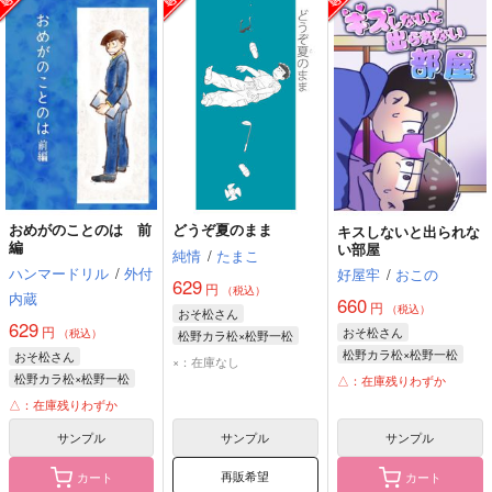
おめがのことのは 前
どうぞ夏のまま
キスしないと出られな
編
い部屋
純情
/
たまこ
ハンマードリル
/
外付
好屋牢
/
おこの
629
円
（税込）
内蔵
660
円
（税込）
おそ松さん
629
円
おそ松さん
（税込）
松野カラ松×松野一松
松野カラ松×松野一松
おそ松さん
松野カラ松
松野一松
×：在庫なし
松野カラ松
松野一松
松野カラ松×松野一松
△：在庫残りわずか
松野カラ松
松野一松
△：在庫残りわずか
サンプル
サンプル
サンプル
再販希望
カート
カート