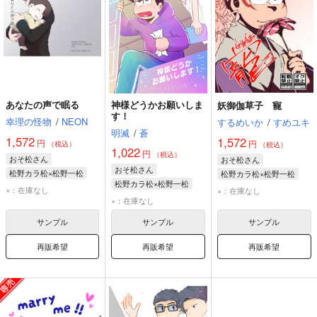
あなたの声で眠る
神様どうかお願いしま
妖御伽草子 寵
す！
幸理の怪物
/
NEON
するめいか
/
すめユキ
明滅
/
蒼
1,572
1,572
円
円
（税込）
（税込）
1,022
円
（税込）
おそ松さん
おそ松さん
おそ松さん
松野カラ松×松野一松
松野カラ松×松野一松
松野カラ松×松野一松
松野カラ松
松野一松
松野カラ松
松野一松
×：在庫なし
×：在庫なし
松野カラ松
松野一松
×：在庫なし
サンプル
サンプル
サンプル
再販希望
再販希望
再販希望