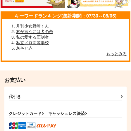
キーワードランキング(集計期間：07/30～08/05)
月刊少女野崎くん
君が言うには犬の恋
私の愛する圧制者
私立メロ高等学校
灰色と赤
もっとみる
お支払い
代引き
クレジットカード
キャッシュレス決済