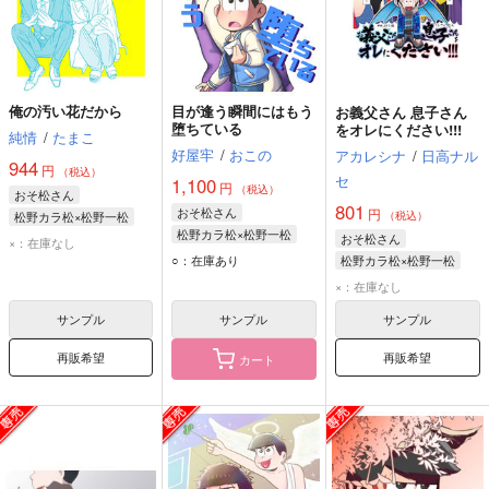
俺の汚い花だから
目が逢う瞬間にはもう
お義父さん 息子さん
堕ちている
をオレにください!!!
純情
/
たまこ
好屋牢
/
おこの
アカレシナ
/
日高ナル
944
円
（税込）
セ
1,100
円
（税込）
おそ松さん
801
おそ松さん
円
松野カラ松×松野一松
（税込）
松野カラ松×松野一松
松野カラ松
松野一松
おそ松さん
×：在庫なし
松野カラ松
松野一松
○：在庫あり
松野カラ松×松野一松
松野カラ松
松野一松
×：在庫なし
サンプル
サンプル
サンプル
再販希望
再販希望
カート