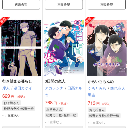
再販希望
再販希望
再販希望
行き詰まる暮らし
3日間の恋人
からいちもんめ
岸人
/
鳶田カケイ
アカレシナ
/
日高ナル
くろとみち
/
路也商人
セ
黒吉
629
円
（税込）
768
713
おそ松さん
円
円
（税込）
（税込）
松野カラ松×松野一松
おそ松さん
おそ松さん
松野カラ松
松野一松
松野カラ松×松野一松
○：在庫あり
松野カラ松×松野一松
松野カラ松
松野一松
松野カラ松
松野一松
×：在庫なし
×：在庫なし