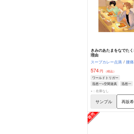
きみのあたまをなでたく
理由
スープカレー点滴
/
腰痛
574
円
（税込）
ワールドトリガー
迅悠一×空閑遊真
迅悠一
空閑遊真
×：在庫なし
サンプル
再販