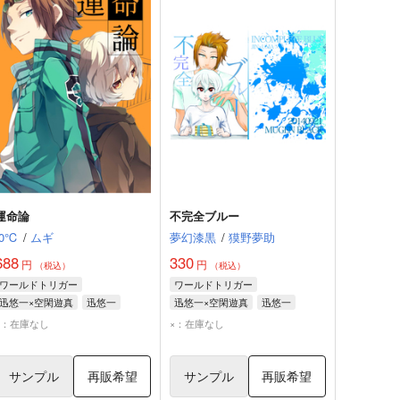
運命論
不完全ブルー
-0℃
/
ムギ
夢幻漆黒
/
獏野夢助
688
330
円
円
（税込）
（税込）
ワールドトリガー
ワールドトリガー
迅悠一×空閑遊真
迅悠一
迅悠一×空閑遊真
迅悠一
空閑遊真
空閑遊真
×：在庫なし
×：在庫なし
サンプル
再販希望
サンプル
再販希望