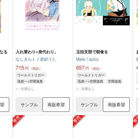
なる
入れ替わり×身代わり。
玉狛支部で朝食を
なしタルト
/
星砂うた
Mela
/
azico
715
657
円
円
（税込）
（税込）
ワールドトリガー
ワールドトリガー
迅悠一×空閑遊真
迅悠一×空閑遊真
空閑遊真
迅悠一
×：在庫なし
×：在庫なし
希望
サンプル
再販希望
サンプル
再販希望