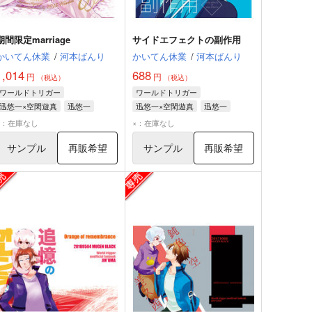
期間限定marriage
サイドエフェクトの副作用
かいてん休業
/
河本ばんり
かいてん休業
/
河本ばんり
1,014
688
円
円
（税込）
（税込）
ワールドトリガー
ワールドトリガー
迅悠一×空閑遊真
迅悠一
迅悠一×空閑遊真
迅悠一
空閑遊真
空閑遊真
×：在庫なし
×：在庫なし
サンプル
再販希望
サンプル
再販希望