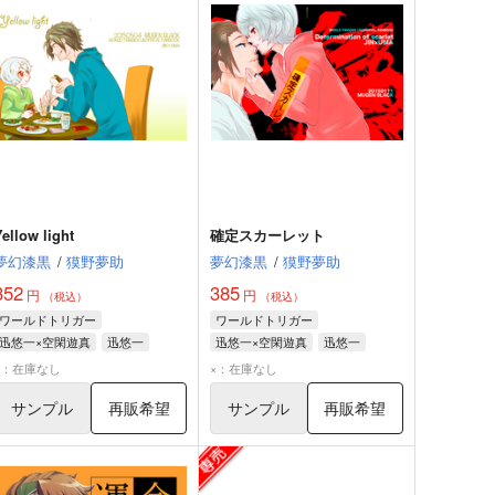
Yellow light
確定スカーレット
夢幻漆黒
/
獏野夢助
夢幻漆黒
/
獏野夢助
352
385
円
円
（税込）
（税込）
ワールドトリガー
ワールドトリガー
迅悠一×空閑遊真
迅悠一
迅悠一×空閑遊真
迅悠一
空閑遊真
空閑遊真
×：在庫なし
×：在庫なし
サンプル
再販希望
サンプル
再販希望