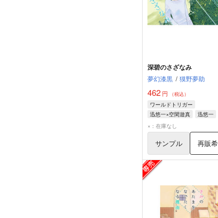
深碧のさざなみ
夢幻漆黒
/
獏野夢助
462
円
（税込）
ワールドトリガー
迅悠一×空閑遊真
迅悠一
空閑遊真
×：在庫なし
サンプル
再販