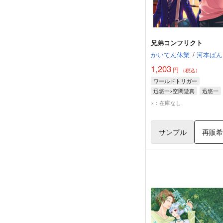
兄弟コンフリクト
かいてん休業
/
河本ばん
1,203
円
（税込）
ワールドトリガー
迅悠一×空閑遊真
迅悠一
空閑遊真
×：在庫なし
サンプル
再販