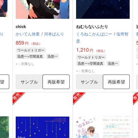
chick
ねむらないふたり
り
かいてん休業
/
河本ばんり
くろねこかんぱにー
/
塩嵜智
彦
859
円
（税込）
1,210
ワールドトリガー
円
（税込）
迅悠一×空閑遊真
迅悠一
ワールドトリガー
空閑遊真
迅悠一×空閑遊真
迅悠一
×：在庫なし
空閑遊真
×：在庫なし
希望
サンプル
再販希望
サンプル
再販希望