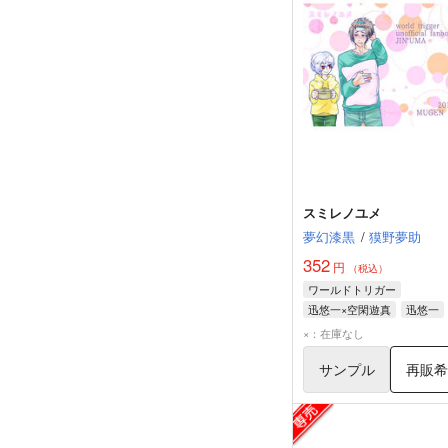
スミレノユメ
夢幻漆黒
/
獏野夢助
352
円
（税込）
ワールドトリガー
迅悠一×空閑遊真
迅悠一
空閑遊真
×：在庫なし
サンプル
再販