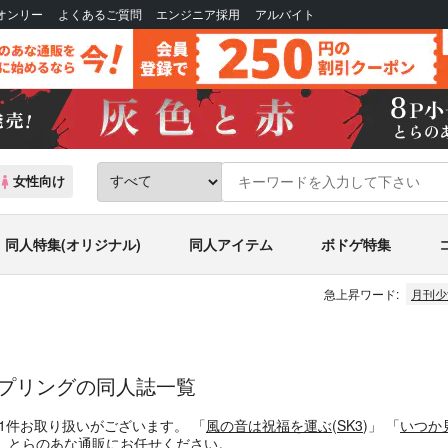
Bオンリー
よくあるご質問
エンジニア採用
アルバイト
女性向け
同人特集(オリジナル)
同人アイテム
ボドゲ特集
急上昇ワード:
月刊少
ップリングの同人誌一覧
1
件お取り扱いがございます。
「
風の音は祝福を運ぶ
(
SK3
)」
「
いつか
、とらのあな通販にお任せください。