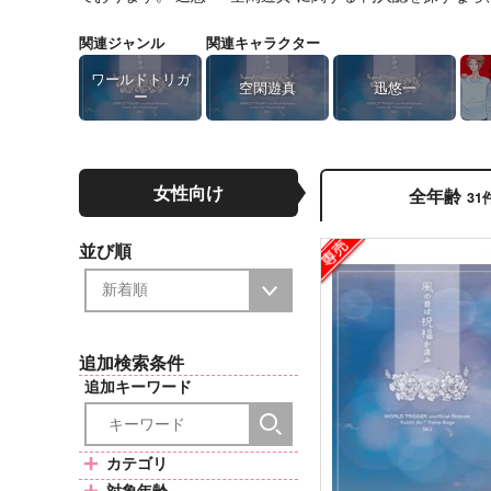
関連ジャンル
関連キャラクター
ワールドトリガ
空閑遊真
迅悠一
ー
女性向け
全年齢
31
並び順
追加検索条件
追加キーワード
カテゴリ
対象年齢