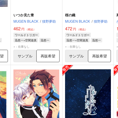
いつか見た青
桜の織
MUGEN BLACK
/
獏野夢助
MUGEN BLACK
/
獏野夢助
462
472
円
円
（税込）
（税込）
ワールドトリガー
ワールドトリガー
真
迅悠一×空閑遊真
迅悠一
迅悠一×空閑遊真
迅悠一
空閑遊真
空閑遊真
×：在庫なし
×：在庫なし
希望
サンプル
再販希望
サンプル
再販希望