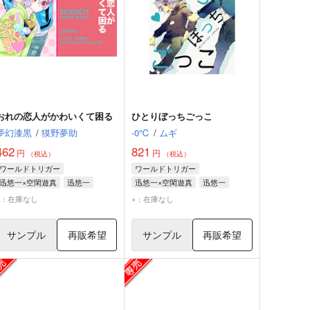
おれの恋人がかわいくて困る
ひとりぼっちごっこ
夢幻漆黒
/
獏野夢助
-0℃
/
ムギ
462
821
円
円
（税込）
（税込）
ワールドトリガー
ワールドトリガー
迅悠一×空閑遊真
迅悠一
迅悠一×空閑遊真
迅悠一
空閑遊真
空閑遊真
×：在庫なし
×：在庫なし
サンプル
再販希望
サンプル
再販希望