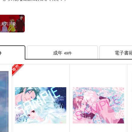
太刀川慶
成年
電子書
49件
件