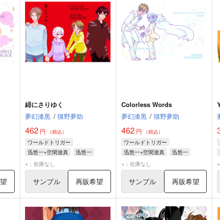
緋にさりゆく
Colorless Words
夢幻漆黒
/
獏野夢助
夢幻漆黒
/
獏野夢助
462
462
円
円
（税込）
（税込）
ワールドトリガー
ワールドトリガー
迅悠一×空閑遊真
迅悠一
迅悠一×空閑遊真
迅悠一
空閑遊真
太刀川慶
空閑遊真
×：在庫なし
×：在庫なし
希望
サンプル
再販希望
サンプル
再販希望