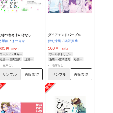
おきつねさまのはなし
ダイアモンドパープル
月琴糖
/
まつりか
夢幻漆黒
/
獏野夢助
605
560
円
円
（税込）
（税込）
ワールドトリガー
ワールドトリガー
迅悠一×空閑遊真
迅悠一
迅悠一×空閑遊真
迅悠一
空閑遊真
空閑遊真
×：在庫なし
×：在庫なし
サンプル
再販希望
サンプル
再販希望