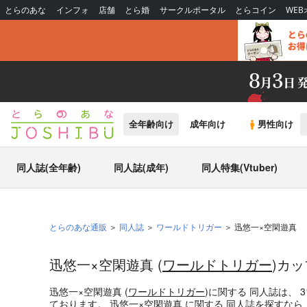
とらのあな
インフォ
店舗
とら婚
サークルポータル
とらコイン
WE
全年齢向け
成年向け
男性向け
同人誌(全年齢)
同人誌(成年)
同人特集(Vtuber)
とらのあな通販
同人誌
ワールドトリガー
迅悠一×空閑遊真
迅悠一×空閑遊真 (
ワールドトリガー
)カ
迅悠一×空閑遊真 (
ワールドトリガー
)
に関する
同人誌
は、
3
ております。
迅悠一×空閑遊真
に関する
同人誌
を探すなら