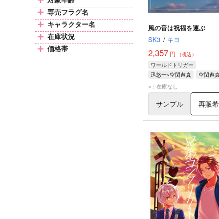
専売フラグ名
キャラクター名
風の音は祝福を運ぶ
在庫状況
SK3
/
キヨ
価格帯
2,357
円
（税込）
ワールドトリガー
迅悠一×空閑遊真
空閑遊
迅悠一
×：在庫なし
サンプル
再販