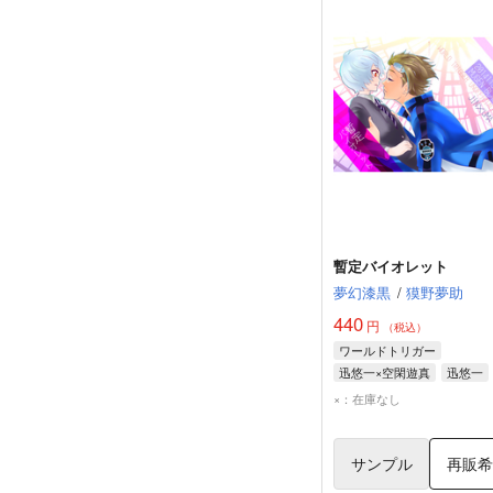
暫定バイオレット
夢幻漆黒
/
獏野夢助
440
円
（税込）
ワールドトリガー
迅悠一×空閑遊真
迅悠一
空閑遊真
×：在庫なし
サンプル
再販