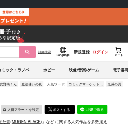
新規登録
ログイン
詳細
検索
Language
カート
コミック・ラノベ
ホビー
映像/音楽/ゲーム
電子書
女野崎くん
魔法使いの夜
人気ワード:
コミックマーケット…
鬼滅の刃
入荷アラート
を設定
ポストする
LINEで送る
見た青
(
MUGEN BLACK
)」
など
に関する人気作品を多数揃え