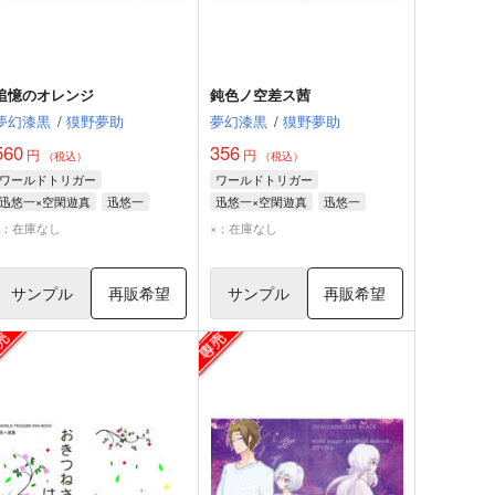
追憶のオレンジ
鈍色ノ空差ス茜
夢幻漆黒
/
獏野夢助
夢幻漆黒
/
獏野夢助
560
356
円
円
（税込）
（税込）
ワールドトリガー
ワールドトリガー
迅悠一×空閑遊真
迅悠一
迅悠一×空閑遊真
迅悠一
空閑遊真
空閑遊真
×：在庫なし
×：在庫なし
サンプル
再販希望
サンプル
再販希望