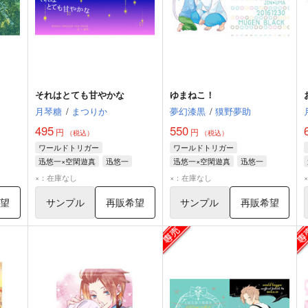
それはとても甘やかな
ゆまねこ！
月琴糖
/
まつりか
夢幻漆黒
/
獏野夢助
495
550
円
円
（税込）
（税込）
ワールドトリガー
ワールドトリガー
迅悠一×空閑遊真
迅悠一
迅悠一×空閑遊真
迅悠一
空閑遊真
空閑遊真
×：在庫なし
×：在庫なし
希望
サンプル
再販希望
サンプル
再販希望