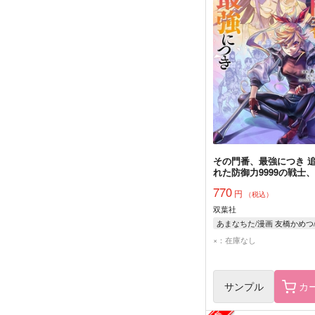
その門番、最強につき 
れた防御力9999の戦士
の門番として無双する 9
770
円
（税込）
双葉社
×：在庫なし
サンプル
カ