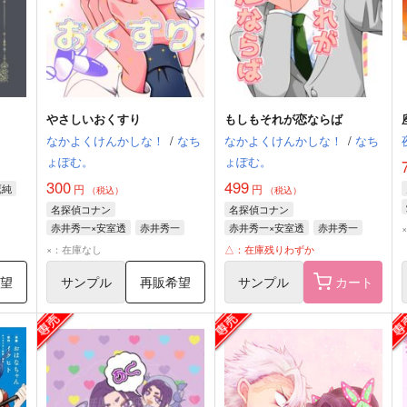
やさしいおくすり
もしもそれが恋ならば
なかよくけんかしな！
/
なち
なかよくけんかしな！
/
なち
ょぽむ。
ょぽむ。
300
499
鷹純
円
円
（税込）
（税込）
名探偵コナン
名探偵コナン
赤井秀一×安室透
赤井秀一
赤井秀一×安室透
赤井秀一
安室透
安室透
×：在庫なし
△：在庫残りわずか
希望
サンプル
再販希望
サンプル
カート