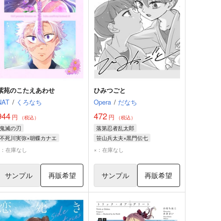
紫苑のこたえあわせ
ひみつごと
NAT
/
くろなち
Opera
/
だなち
944
472
円
円
（税込）
（税込）
鬼滅の刃
落第忍者乱太郎
不死川実弥×胡蝶カナエ
笹山兵太夫×黒門伝七
不死川実弥
胡蝶カナエ
笹山兵太夫
黒門伝七
×：在庫なし
×：在庫なし
サンプル
再販希望
サンプル
再販希望