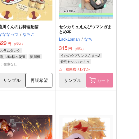
流川くんのお料理配信
セシカミュえんぴつマンガま
とめ本
なななっつ
/
なちこ
LackLoman
/
なち
629
円
（税込）
315
円
（税込）
スラムダンク
うたの☆プリンスさまっ♪
流川楓×桜木花道
流川楓
愛島セシル×カミュ
桜木花道
×：在庫なし
愛島セシル
カミュ
△：在庫残りわずか
サンプル
再販希望
サンプル
カート