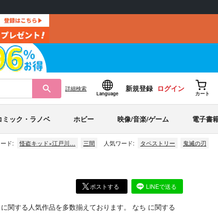
新規登録
ログイン
詳細
検索
Language
カート
コミック・ラノベ
ホビー
映像/音楽/ゲーム
電子書
ード:
怪盗キッド×江戸川…
三間
人気ワード:
タペストリー
鬼滅の刃
ポストする
LINEで送る
ど
に関する人気作品を多数揃えております。
なち
に関する