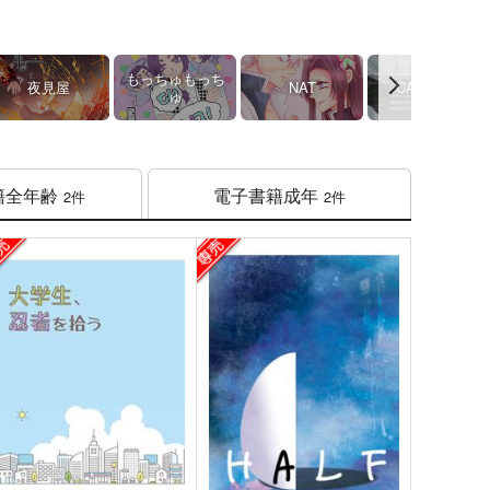
もっちゅもっち
夜見屋
NAT
CALAWAY
ゅ
籍
全年齢
電子書籍
成年
2件
2件