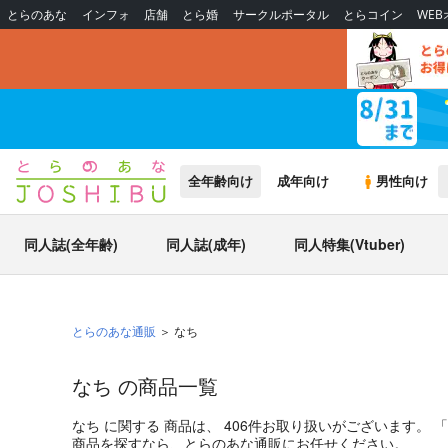
とらのあな
インフォ
店舗
とら婚
サークルポータル
とらコイン
WE
全年齢向け
成年向け
男性向け
同人誌(全年齢)
同人誌(成年)
同人特集(Vtuber)
とらのあな通販
なち
なち の商品一覧
なち
に関する
商品
は、
406
件お取り扱いがございます。
「
商品
を探すなら、とらのあな通販にお任せください。