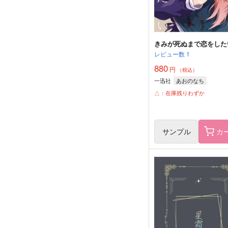
きみが死ぬまで恋をしたい
レビュー数
1
880
円
（税込）
一迅社
あおのなち
△：在庫残りわずか
サンプル
カ