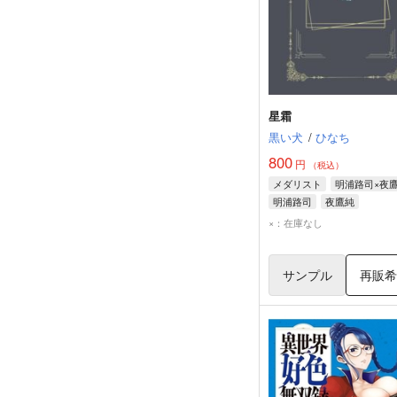
星霜
黒い犬
/
ひなち
800
円
（税込）
メダリスト
明浦路司×夜
明浦路司
夜鷹純
×：在庫なし
サンプル
再販