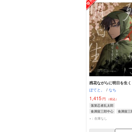
残花ながらに明日を生く
ぽてと。
/
なち
1,415
円
（税込）
落第忍者乱太郎
食満留三郎中心
食満留三
×：在庫なし