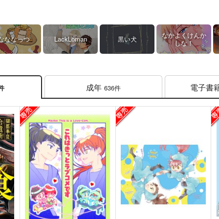
なかよくけんか
なななっつ
LackLoman
黒い犬
しな！
成年
電子書
636件
6件