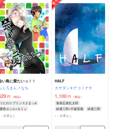
会い島に愛たいっ！！
HALF
らくろまん
/
なち
カサダンキナコ
/
ナチ
629
1,100
円
円
（税込）
（税込）
うたの☆プリンスさまっ♪
落第忍者乱太郎
愛島セシル×カミュ
鉢屋三郎×不破雷蔵
鉢屋三郎
不破雷蔵
×：在庫なし
×：在庫なし