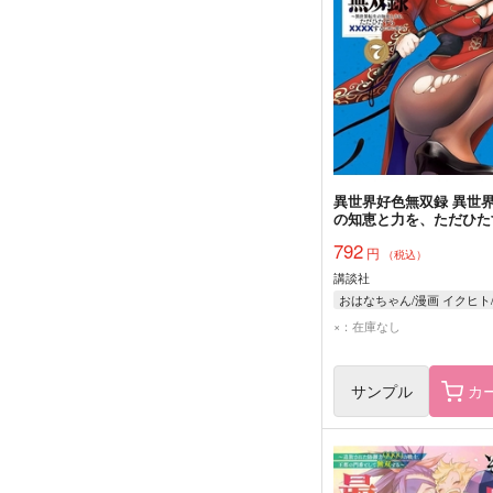
異世界好色無双録 異世
の知恵と力を、ただひた
××××するために使う 7
792
円
（税込）
講談社
×：在庫なし
サンプル
カ