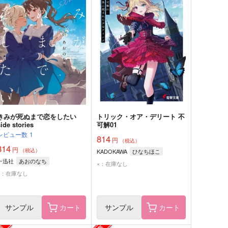
きみが死ぬまで恋をしたい
トリック・オア・デリート 不
side stories
可解01
レビュー数
1
814
円
（税込）
814
円
（税込）
KADOKAWA
ひなちほこ
一迅社
あおのなち
×：在庫なし
×：在庫なし
サンプル
カート
サンプル
カート