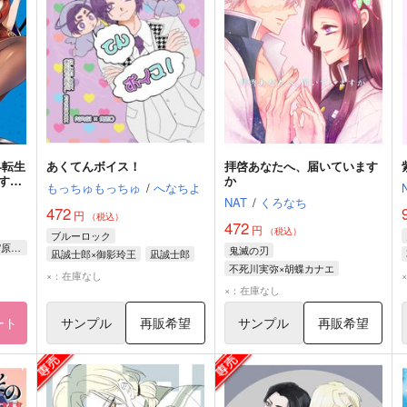
界転生
あくてんボイス！
拝啓あなたへ、届いています
すら
か
もっちゅもっちゅ
/
へなちよ
NAT
/
くろなち
472
円
（税込）
472
円
（税込）
ブルーロック
おはなちゃん/漫画 イクヒト/原作 窪茶/キャラクター原案
鬼滅の刃
凪誠士郎×御影玲王
凪誠士郎
不死川実弥×胡蝶カナエ
御影玲王
×：在庫なし
不死川実弥
胡蝶カナエ
×：在庫なし
ート
サンプル
再販希望
サンプル
再販希望