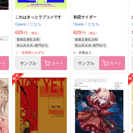
これはきっとラブコメです
初恋サイダー
Opera
/
だなち
Opera
/
だなち
629
629
円
円
（税込）
（税込）
みひろ/漫画 リンネ堂/原作 あおのなち/キャラクター原案
落第忍者乱太郎
落第忍者乱太郎
笹山兵太夫×黒門伝七
笹山兵太夫×黒門伝七
笹山兵太夫
黒門伝七
笹山兵太夫
黒門伝七
△：在庫残りわずか
○：在庫あり
ート
サンプル
カート
サンプル
カート