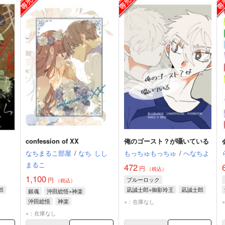
confession of XX
俺のゴースト？が囁いている
なちまるこ部屋
/
なち
しし
もっちゅもっちゅ
/
へなちよ
まるこ
472
円
（税込）
1,100
円
ブルーロック
（税込）
郎
凪誠士郎×御影玲王
凪誠士郎
銀魂
沖田総悟×神楽
御影玲王
沖田総悟
神楽
×：在庫なし
×：在庫なし