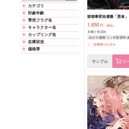
カテゴリ
対象年齢
獄都事変拾遺噺「悪食」
専売フラグ名
1,650
円
（税込）
キャラクター名
主婦と生活社
カップリング名
在庫状況
△：在庫残りわずか
価格帯
サンプル
カ