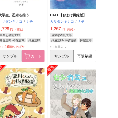
大学生、忍者を拾う
HALF【おまけ再録版】
カサダンキナコ
/
ナチ
カサダンキナコ
/
ナチ
1,729
1,257
円
円
（税込）
（税込）
落第忍者乱太郎
落第忍者乱太郎
鉢屋三郎×不破雷蔵
鉢屋三郎
鉢屋三郎×不破雷蔵
鉢屋三郎
不破雷蔵
竹谷八左ヱ門
不破雷蔵
△：在庫残りわずか
×：在庫なし
サンプル
カート
サンプル
再販希望