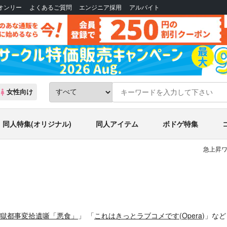
Bオンリー
よくあるご質問
エンジニア採用
アルバイト
女性向け
同人特集(オリジナル)
同人アイテム
ボドゲ特集
急上昇ワ
獄都事変拾遺噺「悪食」
」
「
これはきっとラブコメです
(
Opera
)」
な