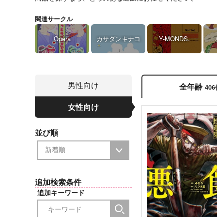
関連サークル
Opera
カサダンキナコ
Y-MONDS.
男性向け
全年齢
40
女性向け
並び順
追加検索条件
追加キーワード