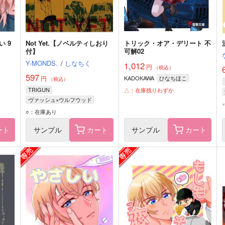
 9
Not Yet.【ノベルティしおり
トリック・オア・デリート 不
付】
可解02
Y-MONDS.
/
しなちく
1,012
円
（税込）
597
円
KADOKAWA
ひなちほこ
（税込）
TRIGUN
△：在庫残りわずか
ヴァッシュ×ウルフウッド
ヴァッシュ・ザ・スタンピード
○：在庫あり
ニコラス・D・ウルフウッド
ート
サンプル
カート
サンプル
カート