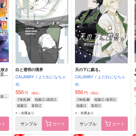
追放さ
白と透明の境界
天の下に戯る。
、王都
CALAWAY
/
よだれになちゃ
CALAWAY
/
よだれになちゃ
ぬ
ぬ
550
550
円
円
（税込）
（税込）
あまなちた/漫画 友橋かめつ/原作 へいろー/キャラクター原案
刀剣乱舞
稲葉江×富田江
刀剣乱舞
稲葉江×富田江
稲葉江
富田江
稲葉江
富田江
○：在庫あり
○：在庫あり
ート
サンプル
カート
サンプル
カート