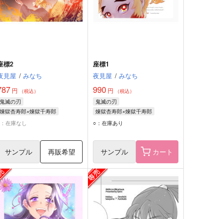
座標2
座標1
夜見屋
/
みなち
夜見屋
/
みなち
787
990
円
円
（税込）
（税込）
鬼滅の刃
鬼滅の刃
煉獄杏寿郎×煉獄千寿郎
煉獄杏寿郎×煉獄千寿郎
煉獄杏寿郎
煉獄千寿郎
煉獄杏寿郎
煉獄千寿郎
×：在庫なし
○：在庫あり
サンプル
再販希望
サンプル
カート