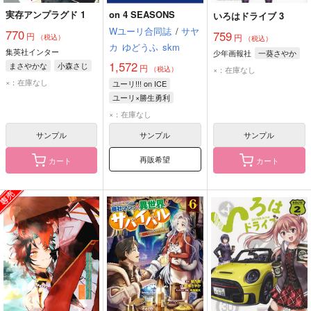
実存アンプラグド 1
on 4 SEASONS
いろはドライブ 3
Wユーリ合同誌
/
サヤ
770
759
円
円
（税込）
（税込）
カ
ゆどうふ
skm
集英社インター
少年画報社
一葵さやか
1,572
まさやかな
小森さじ
円
×：在庫なし
（税込）
伊藤隼之介
×：在庫なし
ユーリ!!! on ICE
萬屋博喜/監修
ユーリ×勝生勇利
ユーリ・プリセツキー
×：在庫なし
勝生勇利
サンプル
サンプル
サンプル
再販希望
カート
カート