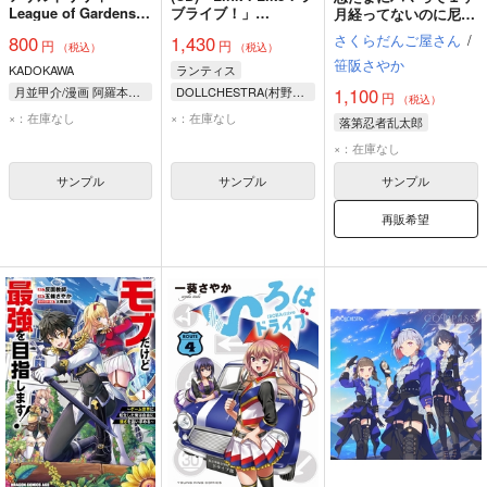
League of Gardens－
ブライブ！」
月経ってないのに尼崎
full bloom－ 2
DOLLCHESTRA 6th
に聖地巡礼に行った話
さくらだんご屋さん
/
800
1,430
円
円
シングル「太陽であ
（税込）
（税込）
れ！」
笹阪さやか
KADOKAWA
ランティス
1,100
月並甲介/漫画 阿羅本景/コミカライズ構成 尾花沢軒栄/原作 桜木さやか/脚本原案 シャフト/設定協力
DOLLCHESTRA(村野さやか、徒町小鈴(CV:野中ここな、葉山風花))
円
（税込）
×：在庫なし
×：在庫なし
落第忍者乱太郎
×：在庫なし
サンプル
サンプル
サンプル
再販希望