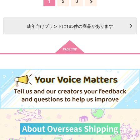
1
2
3
成年
向けブランドに
185
件の商品があります