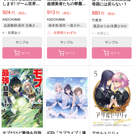
します! ゲーム世界に
超感覚者たちの華麗な
母国には戻らない 1
転生した俺は自由に強
る事件記録 VOLUME1
924
913
880
円
円
さを追い求める 3
円
（税込）
（税込）
（税込）
KADOKAWA
KADOKAWA
竹書房
反面教師/原作 五條さやか/作画 大熊猫介/キャラクター原案
裕本恭/原作 一葵さやか/作画
風見ゆうみ/氷鷹さやか
○：在庫あり
△：在庫残りわずか
×：在庫なし
サンプル
サンプル
サンプル
カート
カート
カート
モブだけど最強を目指
(CD)「ラブライブ！蓮
アサルトリリィ