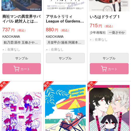
商社マンの異世界サバ
アサルトリリィ
いろはドライブ 1
イバル 絶対人とはつ
League of Gardens－
715
るまねえ 5
full bloom－ 4
円
（税込）
737
880
円
円
（税込）
（税込）
少年画報社
一葵さやか
KADOKAWA
KADOKAWA
×：在庫なし
餡乃雲/原作 五條さやか/作画 布施龍太/キャラクター原案
月並甲介/漫画 阿羅本景/コミカライズ構成 尾花沢軒栄/原作 桜木さやか/脚本原案 シャフト/設定協力
×：在庫なし
×：在庫なし
サンプル
サンプル
サンプル
カート
カート