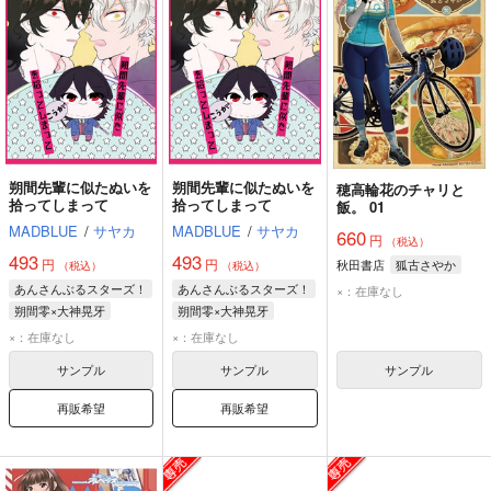
朔間先輩に似たぬいを
朔間先輩に似たぬいを
穂高輪花のチャリと
拾ってしまって
拾ってしまって
飯。 01
MADBLUE
/
サヤカ
MADBLUE
/
サヤカ
660
円
（税込）
493
493
円
円
秋田書店
狐古さやか
（税込）
（税込）
あんさんぶるスターズ！
あんさんぶるスターズ！
×：在庫なし
朔間零×大神晃牙
朔間零×大神晃牙
朔間零
大神晃牙
朔間零
大神晃牙
×：在庫なし
×：在庫なし
サンプル
サンプル
サンプル
再販希望
再販希望