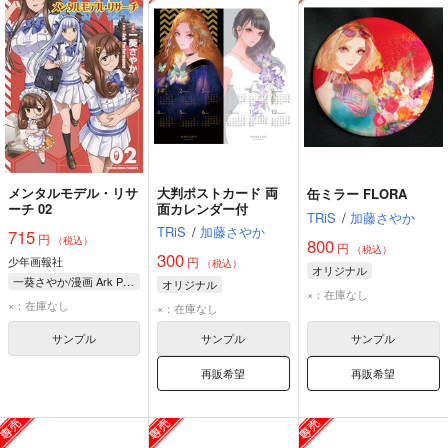
メンタルモデル・リサ
大判ポストカード 両
缶ミラー FLORA
ーチ 02
面カレンダー付
TRiS
/
加藤さやか
TRiS
/
加藤さやか
715
円
（税込）
800
円
（税込）
300
少年画報社
円
（税込）
オリジナル
一葵さやか/漫画 Ark Performance/原作
オリジナル
×：在庫なし
×：在庫なし
×：在庫なし
サンプル
サンプル
サンプル
再販希望
再販希望