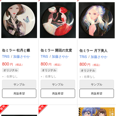
缶ミラー 牡丹と蝶
缶ミラー 開花の支度
缶ミラー 月下美人
TRiS
/
加藤さやか
TRiS
/
加藤さやか
TRiS
/
加藤さやか
800
800
800
円
円
円
（税込）
（税込）
（税込）
オリジナル
オリジナル
オリジナル
×：在庫なし
×：在庫なし
×：在庫なし
サンプル
サンプル
サンプル
再販希望
再販希望
再販希望