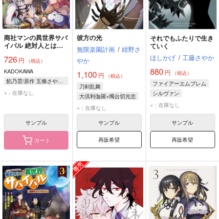
商社マンの異世界サバ
彼方の光
それでもふたりで生き
イバル 絶対人とはつ
ていく
無限楽園計画
/
紺野さ
るまねえ 4
ほしかげ
/
工藤さやか
726
やか
円
（税込）
880
KADOKAWA
円
1,100
（税込）
円
（税込）
餡乃雲/原作 五條さやか/作画 布施龍太/キャラクター原案
ファイアーエムブレム
刀剣乱舞
×：在庫なし
シルヴァン
大倶利伽羅×燭台切光忠
マイクラン
×：在庫なし
大倶利伽羅
×：在庫なし
燭台切光忠
サンプル
サンプル
サンプル
再販希望
再販希望
カート