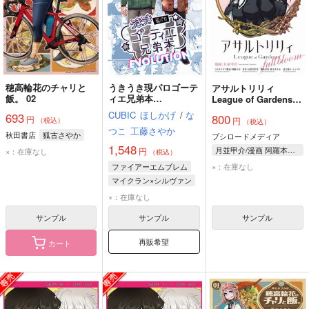
穂高輪花のチャリと
うきうき現パロゴーテ
アサルトリリィ
飯。 02
ィエ兄弟本
League of Gardens－
EVOLUTION
full bloom－ 1
CUBIC
ほしかげ
/
な
693
800
円
円
（税込）
（税込）
つこ
工藤さやか
秋田書店
狐古さやか
ブシロードメディア
1,548
月並甲介/漫画 阿羅本景/コミカライズ構成 尾花沢軒栄/原作 桜木さやか/脚本原案 シャフト/設定協力
円
×：在庫なし
（税込）
×：在庫なし
ファイアーエムブレム
マイクラン×シルヴァン
シルヴァン
×：在庫なし
マイクラン
サンプル
サンプル
サンプル
再販希望
カート