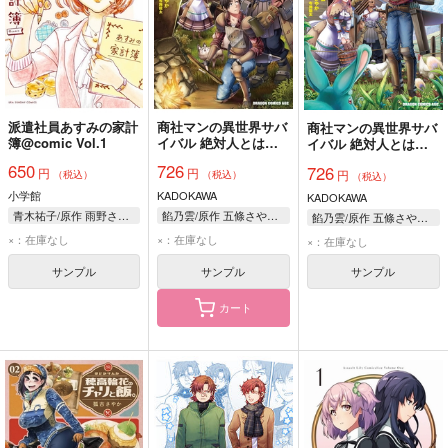
派遣社員あすみの家計
商社マンの異世界サバ
商社マンの異世界サバ
簿@comic Vol.1
イバル 絶対人とはつ
イバル 絶対人とはつ
るまねえ 2
るまねえ 1
650
726
726
円
円
円
（税込）
（税込）
（税込）
小学館
KADOKAWA
KADOKAWA
青木祐子/原作 雨野さやか/漫画
餡乃雲/原作 五條さやか/作画 布施龍太/キャラクター原案
餡乃雲/原作 五條さやか/作画 布施龍太/キャラクター原案
×：在庫なし
×：在庫なし
×：在庫なし
サンプル
サンプル
サンプル
カート