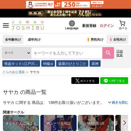
新規登録
ログイン
Language
カート
全年齢向け
成年向け
男性向け
女性向け
詳細
検索
怪盗キッド×江戸川…
特級α
薬屋のひとりごと
原神
とらのあな通販
サヤカ
ポストする
LINEで送る
サヤカ の商品一覧
サヤカ
に関する
商品
は、
136
件お取り扱いがございます。
「
モブだけど最
続きを読む
関連サークル
さくらだんご屋さん
Wユーリ合同誌
MADBLUE
無限