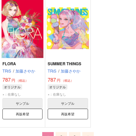
FLORA
SUMMER THINGS
TRiS
/
加藤さやか
TRiS
/
加藤さやか
787
787
円
円
（税込）
（税込）
オリジナル
オリジナル
×：在庫なし
×：在庫なし
サンプル
サンプル
再販希望
再販希望