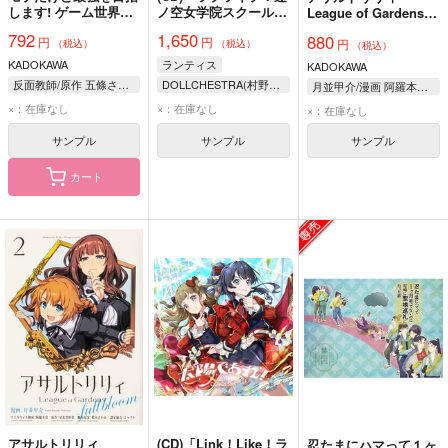
します! ゲーム世界に
ノ空女学院スクールア
League of Gardens－
転生した俺は自由に強
イドルクラブ／Link！
full bloom－ 5
792
1,650
880
円
円
さを追い求める 2
Like！ラブライブ！」
円
（税込）
（税込）
（税込）
DOLLCHESTRA 7th
KADOKAWA
ランティス
KADOKAWA
シングル「アイシイ」
反面教師/原作 五條さやか/作画 大熊猫介/キャラクター原案
DOLLCHESTRA(村野さやか、夕霧綴理、徒町小鈴(CV:野中ここな、佐々木琴子、葉山風花))
月並甲介/漫画 阿羅本景/コミカライズ構成 尾花沢軒栄/原作 桜木さやか/脚本原案 シャフト/設定協力
×：在庫なし
×：在庫なし
×：在庫なし
サンプル
サンプル
サンプル
カート
アサルトリリィ
(CD)「Link！Like！ラ
忍たまにハマって１ヶ