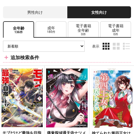
男性向け
女性向け
電子書籍
電子書籍
成年
全年齢
全年齢
成年
185件
136件
0件
0件
表示
3カ
2カ
1カ
追加検索条件
ラ
ラ
ラ
ム
ム
ム
表
表
表
示
示
示
モブだけど最強を目指
痛覚探偵通天寺ナツメ
捨てられた第四王女は