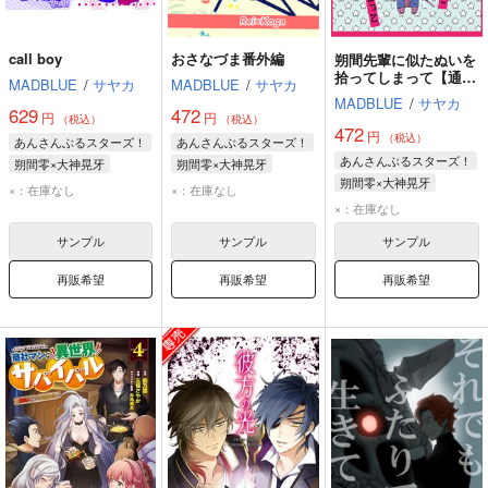
call boy
おさなづま番外編
朔間先輩に似たぬいを
拾ってしまって【通常
MADBLUE
/
サヤカ
MADBLUE
/
サヤカ
版】
MADBLUE
/
サヤカ
629
472
円
円
（税込）
（税込）
472
円
（税込）
あんさんぶるスターズ！
あんさんぶるスターズ！
あんさんぶるスターズ！
朔間零×大神晃牙
朔間零×大神晃牙
朔間零×大神晃牙
朔間零
大神晃牙
朔間零
大神晃牙
×：在庫なし
×：在庫なし
朔間零
大神晃牙
×：在庫なし
サンプル
サンプル
サンプル
再販希望
再販希望
再販希望