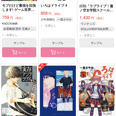
モブだけど最強を目指
いろはドライブ 4
(CD)「ラブライブ！蓮
します! ゲーム世界に
ノ空女学院スクールア
858
円
転生した俺は自由に強
イドルクラブ／Link！
（税込）
759
1,430
円
さを追い求める 1
円
Like！ラブライブ！」
（税込）
（税込）
少年画報社
一葵さやか
DOLLCHESTRA 5thシ
KADOKAWA
ランティス
×：在庫なし
ングル「COMPASS」
反面教師/原作 五條さやか/作画 大熊猫介/キャラクター原案
DOLLCHESTRA(村野さやか、夕霧綴理、徒町小鈴(CV:野中ここな、佐々木琴子、葉山風花))
×：在庫なし
×：在庫なし
サンプル
サンプル
サンプル
カート
カート