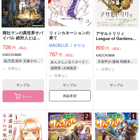
商社マンの異世界サバ
リィンカネーションの
アサルトリリィ
イバル 絶対人とはつ
果て
League of Gardens－
るまねえ 3
full bloom－ 3
MADBLUE
/
サヤカ
726
800
円
円
（税込）
（税込）
787
KADOKAWA
円
KADOKAWA
（税込）
餡乃雲/原作 五條さやか/作画 布施龍太/キャラクター原案
月並甲介/漫画 阿羅本景/コミカライズ構成 尾花沢軒栄/原作 桜木さやか/脚本原案 シャフト/設定協力
あんさんぶるスターズ！
朔間零×大神晃牙
×：在庫なし
×：在庫なし
朔間零
大神晃牙
×：在庫なし
サンプル
サンプル
サンプル
再販希望
カート