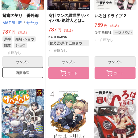
鴛鴦の契り 番外編
商社マンの異世界サバ
いろはドライブ 2
イバル 絶対人とはつ
MADBLUE
/
サヤカ
759
るまねえ 6
円
（税込）
737
円
787
（税込）
円
少年画報社
一葵さやか
（税込）
KADOKAWA
原神
鍾離×ショウ
×：在庫なし
餡乃雲/原作 五條さやか/作画 布施龍太/キャラクター原案
鍾離
ショウ
×：在庫なし
×：在庫なし
サンプル
サンプル
サンプル
再販希望
カート
カート