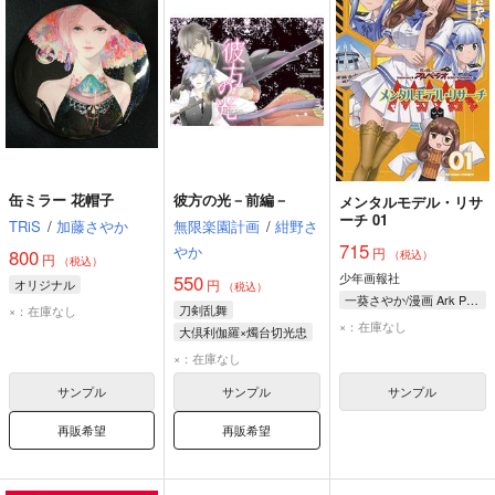
缶ミラー 花帽子
彼方の光－前編－
メンタルモデル・リサ
ーチ 01
TRiS
/
加藤さやか
無限楽園計画
/
紺野さ
715
やか
円
800
（税込）
円
（税込）
少年画報社
550
オリジナル
円
（税込）
一葵さやか/漫画 Ark Performance/原作
刀剣乱舞
×：在庫なし
×：在庫なし
大倶利伽羅×燭台切光忠
大倶利伽羅
×：在庫なし
燭台切光忠
サンプル
サンプル
サンプル
再販希望
再販希望