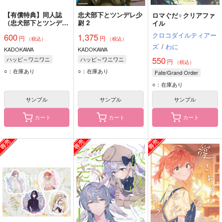
【有償特典】同人誌
忠犬部下とツンデレ少
ロマぐだ♀クリアファ
（忠犬部下とツンデレ
尉 2
イル
少尉 2）
クロコダイルティアー
600
1,375
円
円
（税込）
（税込）
ズ
/
わに
KADOKAWA
KADOKAWA
550
ハッピ～ワニワニ
ハッピ～ワニワニ
円
（税込）
○：在庫あり
○：在庫あり
Fate/Grand Order
○：在庫あり
サンプル
サンプル
サンプル
カート
カート
カート