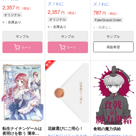
ズ
/
わに
ズ
/
わに
2,357
円
（税込）
2,357
787
円
円
（税込）
（税込）
オリジナル
オリジナル
Fate/Grand Order
○：在庫あり
○：在庫あり
×：在庫なし
サンプル
サンプル
サンプル
再販希望
カート
カート
転生ナイチンゲールは
花嫁選びにご用心！
食戟の魔力供給
夜明けを歌う 薄幸の
わにわにパニックとゆ
GatorsGastralia
/
わに