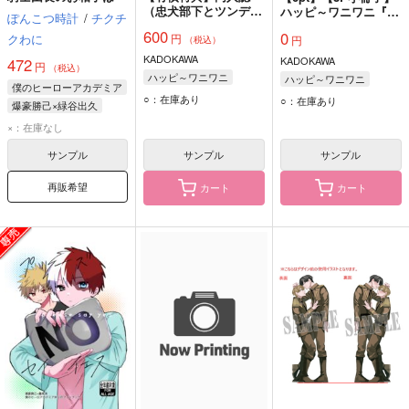
（忠犬部下とツンデレ
ハッピ～ワニワニ『忠
ぽんこつ時計
/
チクチ
少尉）
犬部下とツンデレ少
600
0
クわに
円
円
尉』(とらのあなBLコ
（税込）
ミックフェア2026)
KADOKAWA
KADOKAWA
472
円
（税込）
ハッピ～ワニワニ
ハッピ～ワニワニ
僕のヒーローアカデミア
○：在庫あり
○：在庫あり
爆豪勝己×緑谷出久
爆豪勝己
緑谷出久
×：在庫なし
サンプル
サンプル
サンプル
再販希望
カート
カート