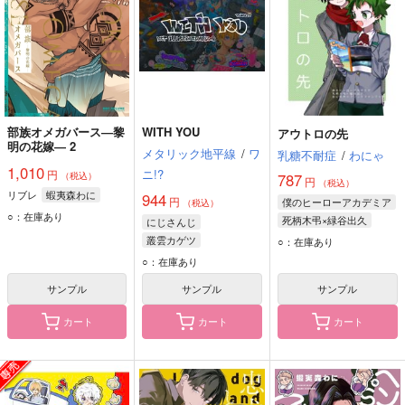
部族オメガバース―黎
WITH YOU
アウトロの先
明の花嫁― 2
メタリック地平線
/
ワ
乳糖不耐症
/
わにゃ
1,010
ニ!?
円
（税込）
787
円
（税込）
リブレ
蝦夷森わに
944
円
僕のヒーローアカデミア
（税込）
○：在庫あり
死柄木弔×緑谷出久
にじさんじ
死柄木弔
緑谷出久
叢雲カゲツ
○：在庫あり
志村転弧
エクス・アルビオ
○：在庫あり
サンプル
サンプル
サンプル
カート
カート
カート