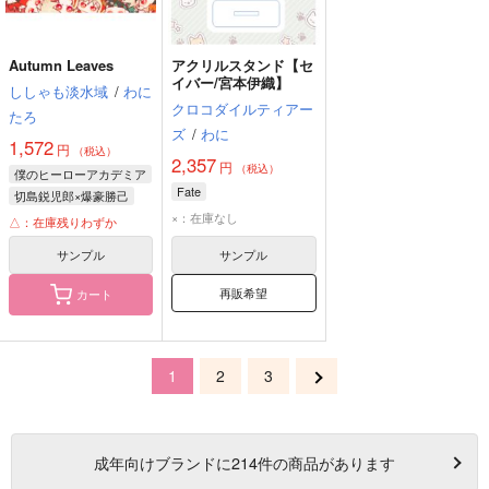
Autumn Leaves
アクリルスタンド【セ
イバー/宮本伊織】
ししゃも淡水域
/
わに
クロコダイルティアー
たろ
ズ
/
わに
1,572
円
（税込）
2,357
円
（税込）
僕のヒーローアカデミア
Fate
切島鋭児郎×爆豪勝己
×：在庫なし
切島鋭児郎
爆豪勝己
△：在庫残りわずか
サンプル
サンプル
再販希望
カート
1
2
3
成年
向けブランドに
214
件の商品があります