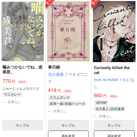
噛みつかないでね、成
春日録
Curiosity killed the
美君。
cat
北の孤島
/
ウキガワニ
mori no butter
/
わにな
770
ナ
円
（税込）
し
ふゅーじょんぷろだくと
418
円
（税込）
660
ワニカレー
円
（税込）
スラムダンク
×：在庫なし
18TRIP
深津一成×宮城リョータ
北片來人×百目鬼潜
深津一成
×：在庫なし
北片來人
百目鬼潜
宮城リョータ
×：在庫なし
サンプル
サンプル
サンプル
再販希望
再販希望