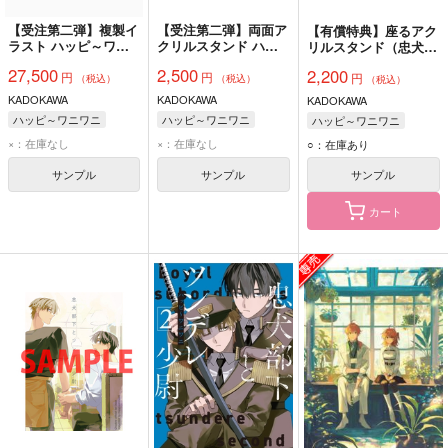
【受注第二弾】複製イ
【受注第二弾】両面ア
【有償特典】座るアク
ラスト ハッピ～ワニ
クリルスタンド ハッ
リルスタンド（忠犬部
ワニ『忠犬部下とツン
ピ～ワニワニ『忠犬部
下とツンデレ少尉 2）
27,500
2,500
2,200
円
円
デレ少尉』（BLコミ
下とツンデレ少尉』
円
（税込）
（税込）
（税込）
ックフェア2026）
（BLコミックフェア
KADOKAWA
KADOKAWA
KADOKAWA
2026）
ハッピ～ワニワニ
ハッピ～ワニワニ
ハッピ～ワニワニ
×：在庫なし
×：在庫なし
○：在庫あり
サンプル
サンプル
サンプル
カート