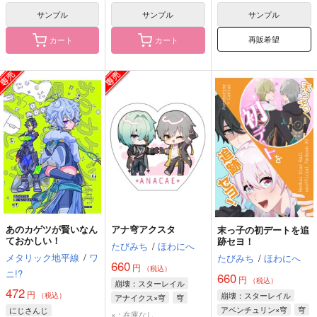
サンプル
サンプル
サンプル
再販希望
カート
カート
あのカゲツが賢いなん
アナ穹アクスタ
末っ子の初デートを追
ておかしい！
跡セヨ！
たびみち
/
ほわにへ
メタリック地平線
/
ワ
たびみち
/
ほわにへ
660
円
（税込）
ニ!?
660
円
（税込）
崩壊：スターレイル
472
円
崩壊：スターレイル
（税込）
アナイクス×穹
穹
アベンチュリン×穹
穹
にじさんじ
アナイクス
×：在庫なし