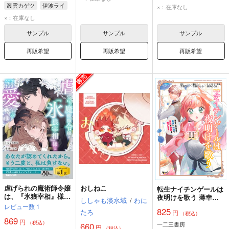
アベンチュリン
叢雲カゲツ
伊波ライ
×：在庫なし
×：在庫なし
サンプル
サンプル
サンプル
再販希望
再販希望
再販希望
虐げられの魔術師令嬢
おしねこ
転生ナイチンゲールは
は、『氷狼宰相』様に
夜明けを歌う 薄幸の
ししゃも淡水域
/
わに
溺愛される 1
辺境令嬢は看護の知識
レビュー数
1
825
たろ
円
で家族と領地を救いま
（税込）
869
す! 2
円
（税込）
一二三書房
660
円
（税込）