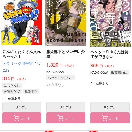
にんにくたくさん入れ
忠犬部下とツンデレ少
ヘンタイSubくんは待
ちゃった！
尉
てができない
メタリック地平線
/
ワ
1,320
968
円
円
（税込）
（税込）
ニ!?
KADOKAWA
KADOKAWA
蝦夷森わに
315
ハッピ～ワニワニ
円
（税込）
○：在庫あり
×：在庫なし
にじさんじ
叢雲カゲツ
風楽奏斗
エクス・アルビオ
○：在庫あり
サンプル
サンプル
サンプル
カート
カート
カート