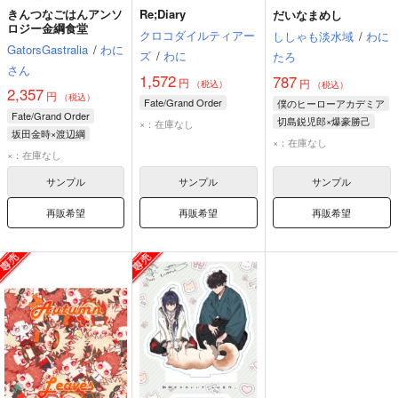
きんつなごはんアンソ
Re;Diary
だいなまめし
ロジー金綱食堂
クロコダイルティアー
ししゃも淡水域
/
わに
GatorsGastralia
/
わに
ズ
/
わに
たろ
さん
1,572
787
円
円
（税込）
（税込）
2,357
円
（税込）
Fate/Grand Order
僕のヒーローアカデミア
Fate/Grand Order
切島鋭児郎×爆豪勝己
×：在庫なし
坂田金時×渡辺綱
切島鋭児郎
爆豪勝己
×：在庫なし
坂田金時
渡辺綱
×：在庫なし
サンプル
サンプル
サンプル
再販希望
再販希望
再販希望