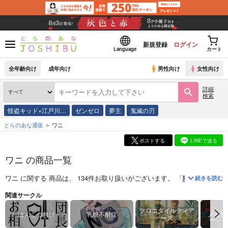
新規登録
ログイン
Language
カート
全年齢向け
成年向け
男性向け
女性向け
詳細
検索
怪盗キッド×江戸川…
ゼンゼロ
夢主
鬼滅の刃
とらのあな通販
ワニ
ポストする
LINEで送る
ワニ の商品一覧
ワニ
に関する
商品
は、
134
件お取り扱いがございます。
「
騎士団長のお
続きを読む
関連サークル
クロコダイルティア
ぽんこつ時計
乳糖不耐症
メタリ
ーズ