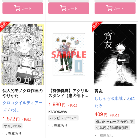
カート
カート
カート
個人的モノクロ作画の
【有償特典】アクリル
宵友
やりかた
スタンド（忠犬部下と
ししゃも淡水域
/
わに
ツンデレ少尉）
クロコダイルティアー
1,980
円
たろ
（税込）
ズ
/
わに
KADOKAWA
409
円
（税込）
1,572
ハッピ～ワニワニ
円
（税込）
僕のヒーローアカデミア
○：在庫あり
オリジナル
切島鋭児郎×爆豪勝己
○：在庫あり
切島鋭児郎
爆豪勝己
×：在庫なし