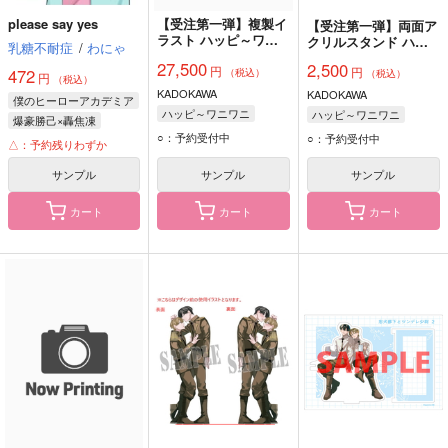
please say yes
【受注第一弾】複製イ
【受注第一弾】両面ア
ラスト ハッピ～ワニ
クリルスタンド ハッ
乳糖不耐症
/
わにゃ
ワニ『忠犬部下とツン
ピ～ワニワニ『忠犬部
27,500
2,500
円
デレ少尉』（BLコミ
円
下とツンデレ少尉』
472
（税込）
（税込）
円
（税込）
ックフェア2026）
（BLコミックフェア
KADOKAWA
KADOKAWA
僕のヒーローアカデミア
2026）
ハッピ～ワニワニ
ハッピ～ワニワニ
爆豪勝己×轟焦凍
○：予約受付中
○：予約受付中
爆豪勝己
轟焦凍
△：予約残りわずか
サンプル
サンプル
サンプル
カート
カート
カート