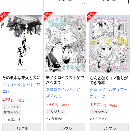
その覆水は業火と共に
モノクロイラストがで
なんとなくコマ割りが
きるまで
できる本
メタリック地平線
/
ワ
クロコダイルティアー
クロコダイルティアー
ニ!?
ズ
/
わに
ズ
/
わに
472
円
（税込）
787
1,572
円
円
（税込）
（税込）
にじさんじ
オリジナル
オリジナル
叢雲カゲツ
○：在庫あり
わたくもくん
○：在庫あり
○：在庫あり
サンプル
サンプル
サンプル