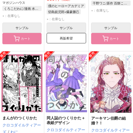
マガジンハウス
干野ワニ/原作 百餅こもち/漫画 長浜めぐみ/キャラクター原案
僕のヒーローアカデミア
くろこだわに/漫画 水垣するめ/原作
×：在庫なし
切島鋭児郎×爆豪勝己
×：在庫なし
切島鋭児郎
爆豪勝己
×：在庫なし
サンプル
サンプル
サンプル
再販希望
カート
カート
まんがのつくりかた
同人誌のつくりかた＋
アーキマン伯爵の結
表紙デザイン
婚？！
クロコダイルティアー
クロコダイルティアー
クロコダイルティアー
ズ
/
わに