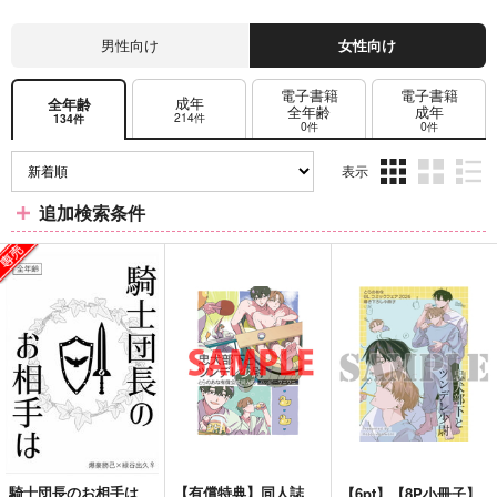
男性向け
女性向け
電子書籍
電子書籍
成年
全年齢
全年齢
成年
214件
134件
0件
0件
表示
3カ
2カ
1カ
追加検索条件
ラ
ラ
ラ
ム
ム
ム
表
表
表
示
示
示
騎士団長のお相手は
【有償特典】同人誌
【6pt】【8P小冊子】