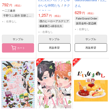
辺境令嬢は看護の知識
792
かいな仲間たち
/
チク
円
で家族と領地を救いま
さん
（税込）
す! 1
チクわに
一二三書房
629
円
（税込）
1,257
円
干野ワニ/原作 百餅こもち/漫画 長浜めぐみ/キャラクター原案
（税込）
Fate/Grand Order
僕のヒーローアカデミア
×：在庫なし
坂田金時×渡辺綱
爆豪勝己×緑谷出久
坂田金時
渡辺綱
×：在庫なし
爆豪勝己
緑谷出久
×：在庫なし
エドワード・ティーチ
サンプル
サンプル
サンプル
再販希望
再販希望
カート