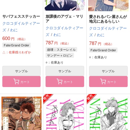
サバフェスステッカー
放課後のアヴェ・マリ
愛されるパン屋さんが
ア
地元にあるらしい
クロコダイルティアー
クロコダイルティアー
クロコダイルティアー
ズ
/
わに
ズ
/
わに
ズ
/
わに
600
円
（税込）
787
787
円
円
（税込）
（税込）
Fate/Grand Order
崩壊：スターレイル
Fate/Grand Order
△：在庫残りわずか
サンデー＋ロビン
○：在庫あり
ロビン
サンデー
○：在庫あり
サンプル
サンプル
サンプル
カート
カート
カート