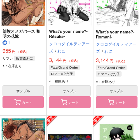
部族オメガバース 黎
What's your name?-
What's your name?-
明の花嫁
Ritsuka-
Romani-
1
クロコダイルティアー
クロコダイルティアー
955
ズ
/
わに
ズ
/
わに
円
（税込）
リブレ
蝦夷森わに
3,144
3,144
円
円
（税込）
（税込）
○：在庫あり
Fate/Grand Order
Fate/Grand Order
ロマニ×ぐだ子
ロマニ×ぐだ子
○：在庫あり
○：在庫あり
サンプル
サンプル
サンプル
カート
カート
カート