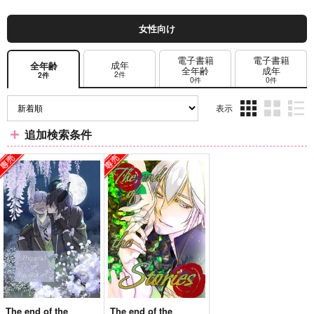
女性向け
電子書籍
電子書籍
成年
全年齢
全年齢
成年
2件
2件
0件
0件
表示
3カ
2カ
1カ
追加検索条件
ラ
ラ
ラ
ム
ム
ム
表
表
表
示
示
示
The end of the
The end of the