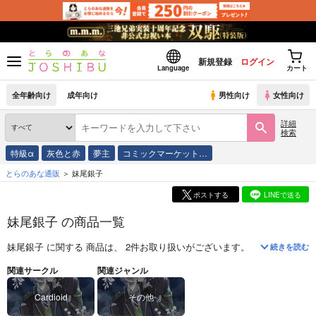
新規登録
ログイン
Language
カート
全年齢向け
成年向け
男性向け
女性向け
詳細
検索
特級α
灰色と赤
夢主
コミックマーケット…
とらのあな通販
妹尾銀子
ポストする
LINEで送る
妹尾銀子 の商品一覧
妹尾銀子
に関する
商品
は、
2
件お取り扱いがございます。
「
The end of th
続きを読む
関連サークル
関連ジャンル
Cardioid
その他