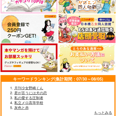
キーワードランキング(集計期間：07/30～08/05)
月刊少女野崎くん
君が言うには犬の恋
私の愛する圧制者
私立メロ高等学校
灰色と赤
もっとみる