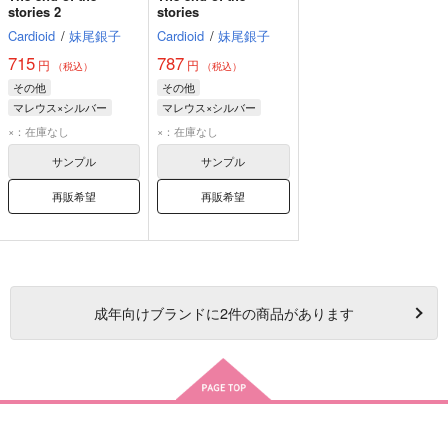
stories 2
stories
Cardioid
/
妹尾銀子
Cardioid
/
妹尾銀子
715
787
円
円
（税込）
（税込）
その他
その他
マレウス×シルバー
マレウス×シルバー
シルバー
シルバー
×：在庫なし
×：在庫なし
マレウス・ドラコニア
リリア・ヴァンルージュ
サンプル
サンプル
リリア・ヴァンルージュ
マレウス・ドラコニア
再販希望
再販希望
成年
向けブランドに
2
件の商品があります