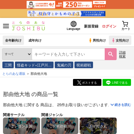
新規登録
ログイン
Language
カート
全年齢向け
成年向け
男性向け
女性向け
詳細
検索
三間
怪盗キッド×江戸川…
鬼滅の刃
呪術廻戦
とらのあな通販
那由他大地
ポストする
LINEで送る
那由他大地 の商品一覧
那由他大地
に関する
商品
は、
25
件お取り扱いがございます。
「
アリスゆ
続きを読む
関連サークル
関連ジャンル
クレヨン王国
呪術廻戦
おそ松さん