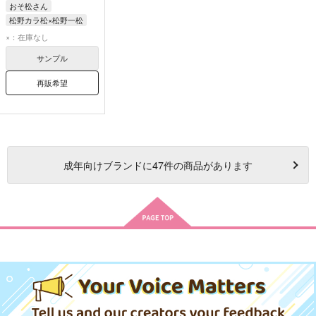
おそ松さん
松野カラ松×松野一松
松野カラ松
松野一松
×：在庫なし
サンプル
再販希望
成年
向けブランドに
47
件の商品があります