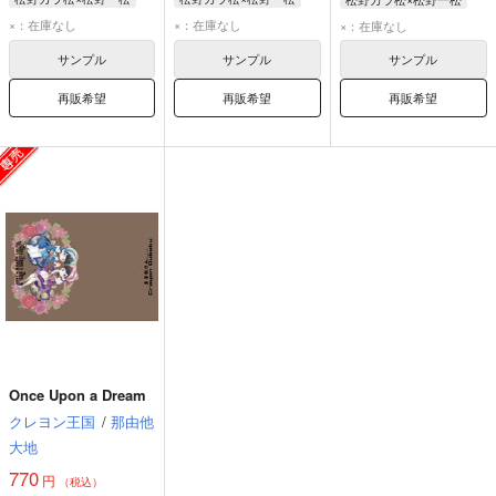
松野カラ松
松野一松
松野カラ松
松野一松
松野カラ松
松野一松
×：在庫なし
×：在庫なし
×：在庫なし
サンプル
サンプル
サンプル
再販希望
再販希望
再販希望
Once Upon a Dream
クレヨン王国
/
那由他
大地
770
円
（税込）