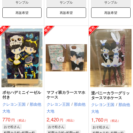
サンプル
サンプル
サンプル
再販希望
再販希望
再販希望
ポセハデミニイーゼル
マフィ班カラ一スマホ
逆バニーカラ一グリッ
付き
ケース
タースマホケース
クレヨン王国
/
那由他
クレヨン王国
/
那由他
クレヨン王国
/
那由他
大地
大地
大地
770
2,420
1,760
円
円
円
（税込）
（税込）
（税込）
おそ松さん
おそ松さん
おそ松さん
松野カラ松×松野一松
松野カラ松×松野一松
松野カラ松×松野一松