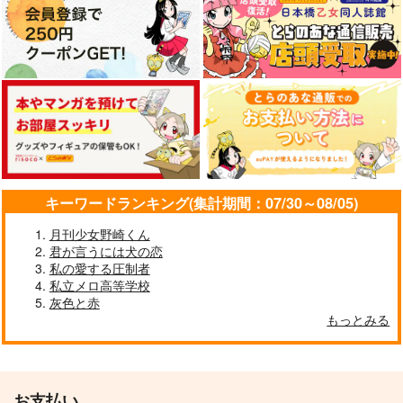
キーワードランキング(集計期間：07/30～08/05)
月刊少女野崎くん
君が言うには犬の恋
私の愛する圧制者
私立メロ高等学校
灰色と赤
もっとみる
お支払い