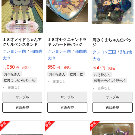
１８才メイドちゃんア
１８才セクニャンキラ
病みくまちゃん缶バッ
クリルペンスタンド
キラハート缶バッジ
ジ
クレヨン王国
/
那由他
クレヨン王国
/
那由他
クレヨン王国
/
那由他
大地
大地
大地
1,650
550
550
円
円
円
（税込）
（税込）
（税込）
おそ松さん
おそ松さん
松野一松
おそ松さん
松野カラ松×松野一松
松野カラ松×松野一松
×：在庫なし
松野カラ松
松野一松
松野カラ松
松野一松
×：在庫なし
×：在庫なし
サンプル
サンプル
サンプル
再販希望
再販希望
再販希望