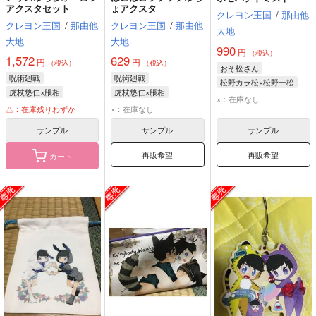
アクスタセット
ょアクスタ
クレヨン王国
/
那由他
クレヨン王国
/
那由他
クレヨン王国
/
那由他
大地
大地
大地
990
円
（税込）
1,572
629
円
円
（税込）
（税込）
おそ松さん
呪術廻戦
呪術廻戦
松野カラ松×松野一松
虎杖悠仁×脹相
虎杖悠仁×脹相
松野カラ松
松野一松
×：在庫なし
虎杖悠仁
脹相
虎杖悠仁
脹相
△：在庫残りわずか
×：在庫なし
サンプル
サンプル
サンプル
再販希望
再販希望
カート