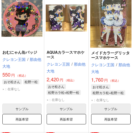
おむにゃん缶バッジ
AQUAカラ一スマホケ
メイドカラ一グリッタ
ース
ースマホケース
クレヨン王国
/
那由他
クレヨン王国
/
那由他
クレヨン王国
/
那由他
大地
大地
大地
550
円
（税込）
2,420
1,760
円
円
（税込）
（税込）
おそ松さん
松野一松
おそ松さん
おそ松さん
×：在庫なし
松野カラ松×松野一松
松野カラ松×松野一松
松野カラ松
松野一松
松野カラ松
松野一松
×：在庫なし
×：在庫なし
サンプル
サンプル
サンプル
再販希望
再販希望
再販希望