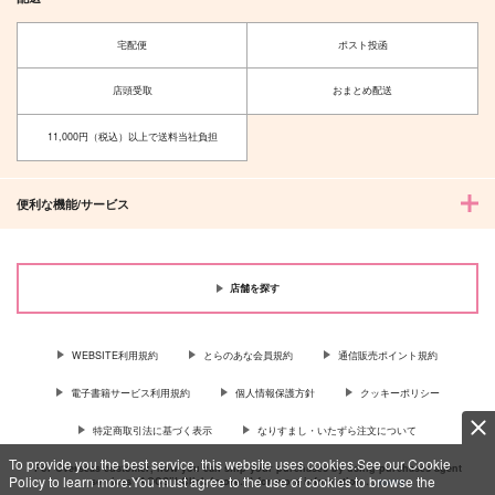
宅配便
ポスト投函
店頭受取
おまとめ配送
11,000円（税込）以上で送料当社負担
便利な機能/サービス
店舗を探す
WEBSITE利用規約
とらのあな会員規約
通信販売ポイント規約
電子書籍サービス利用規約
個人情報保護方針
クッキーポリシー
特定商取引法に基づく表示
なりすまし・いたずら注文について
To provide you the best service, this website uses cookies.See our Cookie
For Overseas customer, now you can ship your purchases by using purchases agent
Policy to learn more.You must agree to the use of cookies to browse the
services “AOCS”! Click {more…} for more information …
more