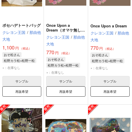
ポセハデトートバッグ
Once Upon a
Once Upon a Dream
Dream（オマケ無し
クレヨン王国
/
那由他
クレヨン王国
/
那由他
版）
クレヨン王国
/
那由他
大地
大地
大地
1,100
770
円
円
（税込）
（税込）
770
円
（税込）
おそ松さん
おそ松さん
おそ松さん
松野カラ松×松野一松
松野カラ松×松野一松
松野カラ松×松野一松
松野カラ松
松野一松
松野カラ松
松野一松
×：在庫なし
×：在庫なし
松野カラ松
松野一松
×：在庫なし
サンプル
サンプル
サンプル
再販希望
再販希望
再販希望