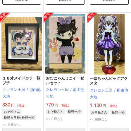
１８才メイドカラ一額
おむにゃんミニイーゼ
一奈ちゃんビッグアク
プチ
ルセット
スタ
クレヨン王国
/
那由他
クレヨン王国
/
那由他
クレヨン王国
/
那由他
大地
大地
大地
330
770
1,100
円
円
円
（税込）
（税込）
（税込）
おそ松さん
おそ松さん
松野一松
おそ松さん
松野一松
松野カラ松×松野一松
×：在庫なし
×：在庫なし
松野カラ松
松野一松
×：在庫なし