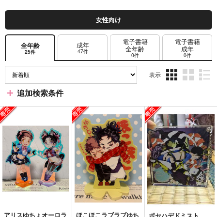
女性向け
電子書籍
電子書籍
成年
全年齢
全年齢
成年
47件
25件
0件
0件
表示
3カ
2カ
1カ
追加検索条件
ラ
ラ
ラ
ム
ム
ム
表
表
表
示
示
示
アリスゆちょオーロラ
ほこほこラブラブゆち
ポセハデドミスト