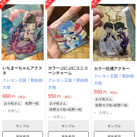
いちまーちゃんアクス
カラ一ぷにぷにユニコ
カラ一社清アクキー
タ
ーンチャーム
クレヨン王国
/
那由他
クレヨン王国
/
那由他
クレヨン王国
/
那由他
大地
大地
大地
550
円
（税込）
660
550
円
円
（税込）
（税込）
おそ松さん
おそ松さん
松野一松
おそ松さん
松野カラ松×松野一松
松野カラ松×松野一松
×：在庫なし
松野カラ松
松野一松
×：在庫なし
松野カラ松
松野一松
×：在庫なし
サンプル
サンプル
サンプル
再販希望
再販希望
再販希望