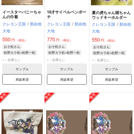
イースターバニーちゃ
18才サイペルペンポー
夏の虎ちゃん猫ちゃん
んの巾着
チ
ウッドキーホルダー
クレヨン王国
/
那由他
クレヨン王国
/
那由他
クレヨン王国
/
那由他
大地
大地
大地
550
770
550
円
円
円
（税込）
（税込）
（税込）
おそ松さん
おそ松さん
おそ松さん
松野カラ松×松野一松
松野カラ松×松野一松
松野カラ松×松野一松
松野カラ松
松野一松
松野カラ松
松野一松
松野カラ松
松野一松
×：在庫なし
×：在庫なし
×：在庫なし
サンプル
サンプル
サンプル
再販希望
再販希望
再販希望