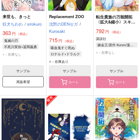
来世も、きっと
Replacement ZOO
転生貴族の万能開拓
〈拡大&縮小〉スキル
狂犬ちわわ
/
sirokuro
沈黙のDENセガ
/
を使っていたら最強領
792
Kurosaki
円
地になりました 14
363
（税込）
円
（税込）
講談社
715
鬼滅の刃
円
（税込）
錬金王/原作 Kuron/漫画 るれくちぇ/構成 成瀬ちさと/キャラクター原案
不死川実弥×冨岡義勇
吸血鬼すぐ死ぬ
×：在庫なし
不死川実弥
冨岡義勇
ロナルド×ドラルク
×：在庫なし
ロナルド
ドラルク
○：在庫あり
サンプル
サンプル
サンプル
再販希望
カート
カート