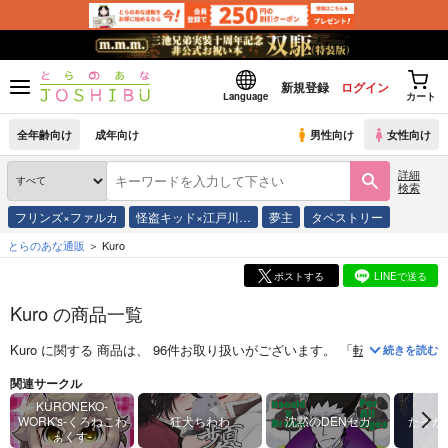
新規登録
ログイン
Language
カート
全年齢向け
成年向け
男性向け
女性向け
詳細
検索
フリンズ×ファルカ
怪盗キッド×江戸川…
夢主
タペストリー
とらのあな通販
Kuro
ポストする
LINEで送る
Kuro の商品一覧
Kuro
に関する
商品
は、
96
件お取り扱いがございます。
「
転生貴族の万能
続きを読む
関連サークル
KURONEKO-
WORK's-くろねこわ
狂犬ちわわ
沈黙のDENセガ
たそが
ぁくす-