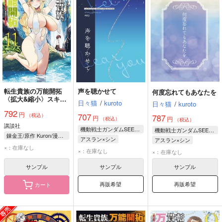
転生貴族の万能開拓
声を聴かせて
何度忘れてもあなたを
〈拡大&縮小〉スキル
日々猫
/
kuroto
日々猫
/
kuroto
を使っていたら最強領
792
円
地になりました 11
707
（税込）
787
円
円
（税込）
（税込）
講談社
機動戦士ガンダムSEED FREEDOM
機動戦士ガンダムSEED FREEDOM
錬金王/原作 Kuron/漫画 るれくちぇ/構成 成瀬ちさと/キャラクター原案
アスラン×シン
アスラン×シン
×：在庫なし
アスラン・ザラ
シン・アスカ
×：在庫なし
×：在庫なし
シン・アスカ
アスラン・ザラ
サンプル
サンプル
サンプル
再販希望
再販希望
カート