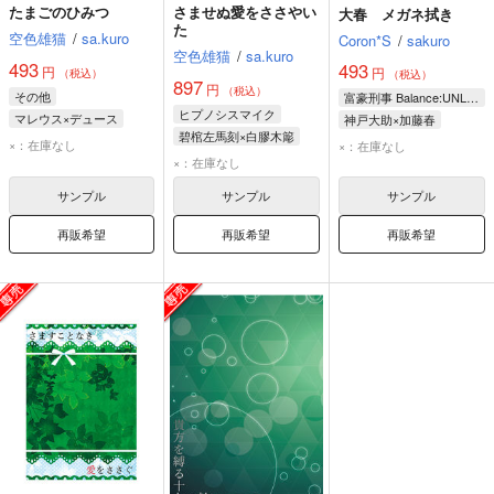
たまごのひみつ
さませぬ愛をささやい
大春 メガネ拭き
た
空色雄猫
/
sa.kuro
Coron*S
/
sakuro
空色雄猫
/
sa.kuro
493
493
円
円
（税込）
（税込）
897
円
（税込）
その他
富豪刑事 Balance:UNLIMITED
ヒプノシスマイク
マレウス×デュース
神戸大助×加藤春
碧棺左馬刻×白膠木簓
神戸大助
加藤春
×：在庫なし
×：在庫なし
碧棺左馬刻
白膠木簓
×：在庫なし
サンプル
サンプル
サンプル
再販希望
再販希望
再販希望