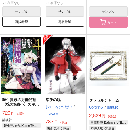
ロナルド
ドラルク
ロナルド
ドラルク
×：在庫なし
×：在庫なし
サンプル
サンプル
サンプル
再販希望
再販希望
カート
転生貴族の万能開拓
常夜の鏡
タッセルチャーム
〈拡大&縮小〉スキル
おやつたべたい
/
Coron*S
/
sakuro
を使っていたら最強領
726
mukuro
円
地になりました 4
（税込）
2,829
円
（税込）
講談社
787
円
富豪刑事 Balance:UNLIMITED
（税込）
錬金王/原作 Kuron/漫画 るれくちぇ/構成 成瀬ちさと/キャラクター原案
神戸大助×加藤春
吸血鬼すぐ死ぬ