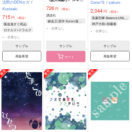
沈黙のDENセガ
/
Coron*S
/
sakuro
を使っていたら最強領
726
Kurosaki
円
地になりました 1
（税込）
2,044
円
（税込）
講談社
715
円
富豪刑事 Balance:UNLIMITED
（税込）
錬金王/原作 Kuron/漫画 るれくちぇ/構成 成瀬ちさと/キャラクター原案
神戸大助×加藤春
吸血鬼すぐ死ぬ
×：在庫なし
加藤春
神戸大助
ロナルド×ドラルク
×：在庫なし
ロナルド
ドラルク
×：在庫なし
サンプル
サンプル
サンプル
再販希望
再販希望
カート