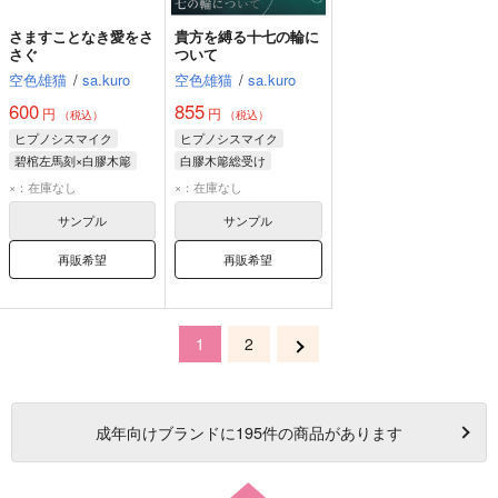
さますことなき愛をさ
貴方を縛る十七の輪に
さぐ
ついて
空色雄猫
/
sa.kuro
空色雄猫
/
sa.kuro
600
855
円
円
（税込）
（税込）
ヒプノシスマイク
ヒプノシスマイク
碧棺左馬刻×白膠木簓
白膠木簓総受け
碧棺左馬刻
白膠木簓
白膠木簓
×：在庫なし
×：在庫なし
サンプル
サンプル
再販希望
再販希望
1
2
成年
向けブランドに
195
件の商品があります