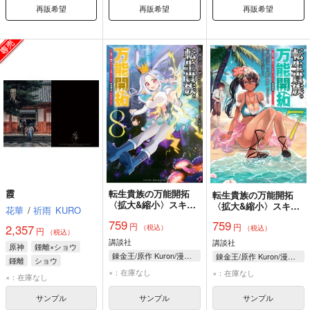
再販希望
再販希望
再販希望
霞
転生貴族の万能開拓
転生貴族の万能開拓
〈拡大&縮小〉スキル
〈拡大&縮小〉スキル
花華
/
祈雨
KURO
を使っていたら最強領
を使っていたら最強領
759
759
円
地になりました 8
円
地になりました 7
2,357
（税込）
（税込）
円
（税込）
講談社
講談社
原神
鍾離×ショウ
錬金王/原作 Kuron/漫画 るれくちぇ/構成 成瀬ちさと/キャラクター原案
錬金王/原作 Kuron/漫画 るれくちぇ/構成 成瀬ちさと/キャラクター原案
鍾離
ショウ
×：在庫なし
×：在庫なし
×：在庫なし
サンプル
サンプル
サンプル