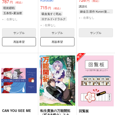
726
Kurosaki
円
地になりました 2
787
（税込）
円
（税込）
講談社
715
呪術廻戦
円
（税込）
錬金王/原作 Kuron/漫画 るれくちぇ/構成 成瀬ちさと/キャラクター原案
五条悟×夏油傑
吸血鬼すぐ死ぬ
×：在庫なし
ロナルド×ドラルク
×：在庫なし
ロナルド
ドラルク
×：在庫なし
サンプル
サンプル
サンプル
再販希望
再販希望
CAN YOU SEE ME
転生貴族の万能開拓
回覧板
〈拡大&縮小〉スキル