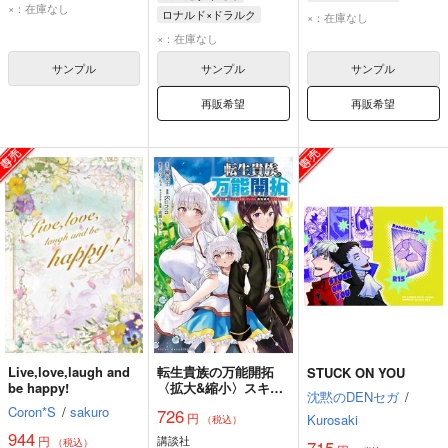
×：在庫なし
神戸大助
加藤春
ロナルド×ドラルク
×：在庫なし
ロナルド
ドラルク
×：在庫なし
サンプル
サンプル
サンプル
再販希望
再販希望
Live,love,laugh and
転生貴族の万能開拓
STUCK ON YOU
be happy!
〈拡大&縮小〉スキル
沈黙のDENセガ
/
を使っていたら最強領
Coron*S
/
sakuro
726
円
地になりました 3
Kurosaki
（税込）
944
円
講談社
（税込）