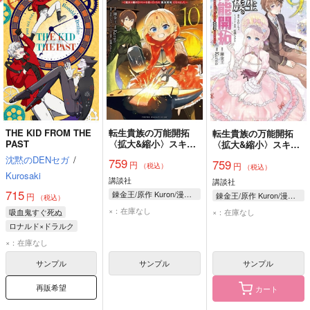
THE KID FROM THE
転生貴族の万能開拓
転生貴族の万能開拓
PAST
〈拡大&縮小〉スキル
〈拡大&縮小〉スキル
を使っていたら最強領
を使っていたら最強領
沈黙のDENセガ
/
759
759
円
地になりました 10
円
地になりました 9
（税込）
（税込）
Kurosaki
講談社
講談社
715
錬金王/原作 Kuron/漫画 るれくちぇ/構成 成瀬ちさと/キャラクター原案
錬金王/原作 Kuron/漫画 るれくちぇ/構成 成瀬ちさと/キャラクター原案
円
（税込）
×：在庫なし
×：在庫なし
吸血鬼すぐ死ぬ
ロナルド×ドラルク
ロナルド
ドラルク
×：在庫なし
サンプル
サンプル
サンプル
再販希望
カート