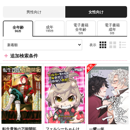
男性向け
女性向け
電子書籍
電子書籍
成年
全年齢
全年齢
成年
195件
96件
0件
0件
表示
3カ
2カ
1カ
追加検索条件
ラ
ラ
ラ
ム
ム
ム
表
表
表
示
示
示
転生貴族の万能開拓
フェルシーちゃんは
一顰一笑