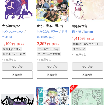
犬も喰わない
食う、寝る、過ごす
君を待つ音
おやつたべたい
/
おそばのパワー
/
ドリ
日々猫
/
kuroto
mukuro
ル
Kuro
あと
1,415
円
（税込）
1,100
2,357
円
円
機動戦士ガンダムSEED FREEDOM
（税込）
（税込）
キラ×シン
吸血鬼すぐ死ぬ
ゴールデンカムイ
キラ・ヤマト
ロナルド×ドラルク
キラウシ×門倉利運
×：在庫なし
シン・アスカ
ロナルド
ドラルク
キラウシ
門倉利運
×：在庫なし
×：在庫なし
サンプル
サンプル
サンプル
再販希望
再販希望
再販希望