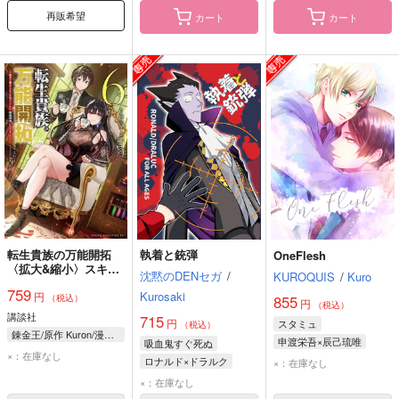
再販希望
カート
カート
転生貴族の万能開拓
執着と銃弾
OneFlesh
〈拡大&縮小〉スキル
沈黙のDENセガ
/
KUROQUIS
/
Kuro
を使っていたら最強領
759
Kurosaki
円
地になりました 6
（税込）
855
円
（税込）
講談社
715
円
スタミュ
（税込）
錬金王/原作 Kuron/漫画 るれくちぇ/構成 成瀬ちさと/キャラクター原案
申渡栄吾×辰己琉唯
吸血鬼すぐ死ぬ
×：在庫なし
申渡栄吾
辰己琉唯
ロナルド×ドラルク
×：在庫なし
ロナルド
ドラルク
×：在庫なし