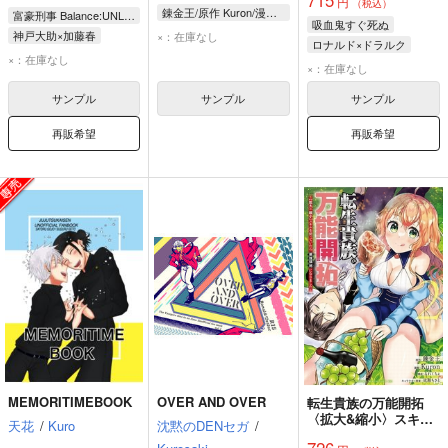
715
円
（税込）
錬金王/原作 Kuron/漫画 るれくちぇ/構成 成瀬ちさと/キャラクター原案
富豪刑事 Balance:UNLIMITED
吸血鬼すぐ死ぬ
神戸大助×加藤春
×：在庫なし
ロナルド×ドラルク
神戸大助
加藤春
×：在庫なし
ロナルド
ドラルク
×：在庫なし
サンプル
サンプル
サンプル
再販希望
再販希望
MEMORITIMEBOOK
OVER AND OVER
転生貴族の万能開拓
〈拡大&縮小〉スキル
天花
/
Kuro
沈黙のDENセガ
/
を使っていたら最強領