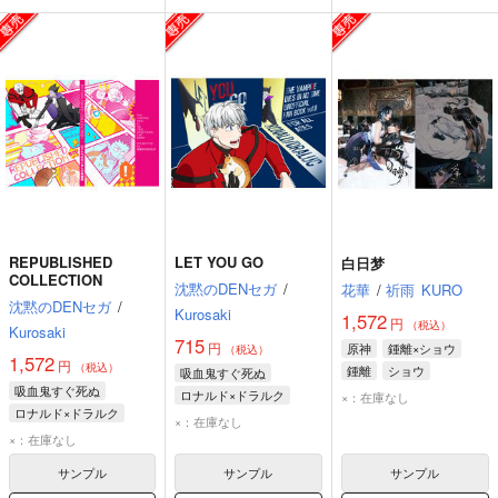
REPUBLISHED
LET YOU GO
白日梦
COLLECTION
沈黙のDENセガ
/
花華
/
祈雨
KURO
沈黙のDENセガ
/
Kurosaki
1,572
円
（税込）
Kurosaki
715
円
原神
鍾離×ショウ
（税込）
1,572
円
（税込）
鍾離
ショウ
吸血鬼すぐ死ぬ
吸血鬼すぐ死ぬ
ロナルド×ドラルク
×：在庫なし
ロナルド×ドラルク
ロナルド
ドラルク
×：在庫なし
ロナルド
ドラルク
×：在庫なし
サンプル
サンプル
サンプル