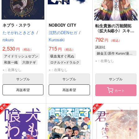
ネブラ・ステラ
NOBODY CITY
転生貴族の万能開拓
〈拡大&縮小〉スキル
たそがれときどき
/
沈黙のDENセガ
/
を使っていたら最強領
792
rokuro
Kurosaki
円
地になりました 13
（税込）
講談社
2,530
715
円
円
（税込）
（税込）
錬金王/原作 Kuron/漫画 るれくちぇ/構成 成瀬ちさと/キャラクター原案
アイドリッシュセブン
吸血鬼すぐ死ぬ
×：在庫なし
和泉一織
六弥ナギ
ロナルド×ドラルク
ロナルド
ドラルク
×：在庫なし
×：在庫なし
サンプル
サンプル
サンプル
再販希望
再販希望
カート