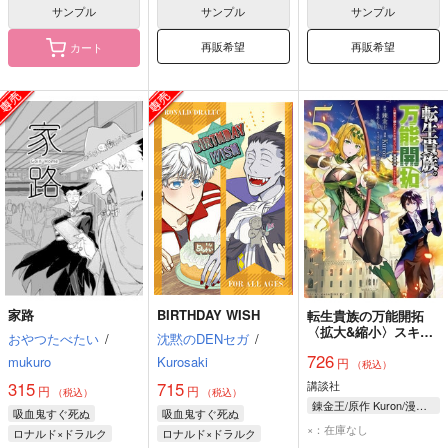
サンプル
サンプル
サンプル
再販希望
再販希望
カート
家路
BIRTHDAY WISH
転生貴族の万能開拓
〈拡大&縮小〉スキル
おやつたべたい
/
沈黙のDENセガ
/
を使っていたら最強領
726
mukuro
Kurosaki
円
地になりました 5
（税込）
講談社
315
715
円
円
（税込）
（税込）
錬金王/原作 Kuron/漫画 るれくちぇ/構成 成瀬ちさと/キャラクター原案
吸血鬼すぐ死ぬ
吸血鬼すぐ死ぬ
×：在庫なし
ロナルド×ドラルク
ロナルド×ドラルク