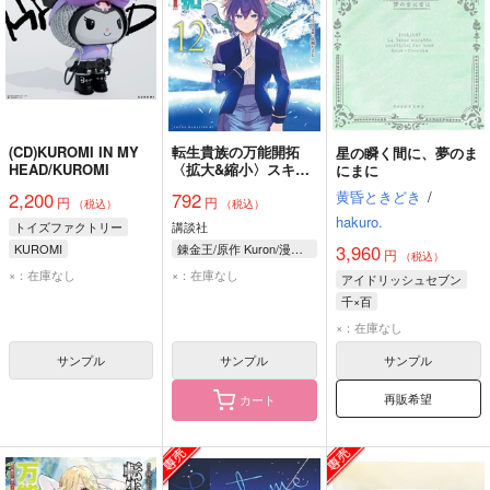
(CD)KUROMI IN MY
転生貴族の万能開拓
星の瞬く間に、夢のま
HEAD/KUROMI
〈拡大&縮小〉スキル
にまに
を使っていたら最強領
黄昏ときどき
/
2,200
792
円
円
地になりました 12
（税込）
（税込）
hakuro.
トイズファクトリー
講談社
3,960
KUROMI
錬金王/原作 Kuron/漫画 るれくちぇ/構成 成瀬ちさと/キャラクター原案
円
（税込）
×：在庫なし
×：在庫なし
アイドリッシュセブン
千×百
×：在庫なし
サンプル
サンプル
サンプル
再販希望
カート