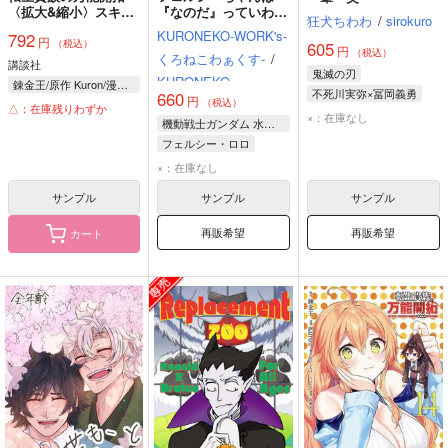
〈拡大&縮小〉スキル
『なのだ』っていわな
狂犬ちわわ
/
sirokuro
を使っていたら最強領
いのだ！
KURONEKO-WORK's-
792
円
地になりました 15
（税込）
605
円
（税込）
くろねこわぁくす-
/
講談社
鬼滅の刃
KURONEKO
錬金王/原作 Kuron/漫画 るれくちぇ/構成 成瀬ちさと/キャラクター原案
不死川実弥×冨岡義勇
660
円
（税込）
△：在庫残りわずか
不死川実弥
冨岡義勇
×：在庫なし
機動戦士ガンダム 水星の魔女
フェルシー・ロロ
スレッタ・マーキュリー
×：在庫なし
ミオリネ・レンブラン
サンプル
サンプル
サンプル
再販希望
再販希望
カート