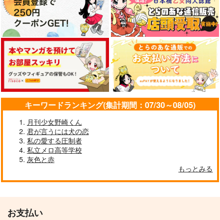
キーワードランキング(集計期間：07/30～08/05)
月刊少女野崎くん
君が言うには犬の恋
私の愛する圧制者
私立メロ高等学校
灰色と赤
もっとみる
お支払い