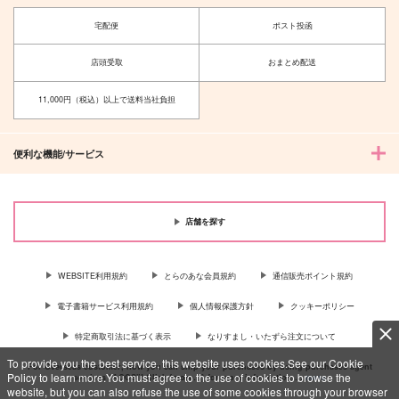
宅配便
ポスト投函
店頭受取
おまとめ配送
11,000円（税込）以上で送料当社負担
便利な機能/サービス
店舗を探す
WEBSITE利用規約
とらのあな会員規約
通信販売ポイント規約
電子書籍サービス利用規約
個人情報保護方針
クッキーポリシー
特定商取引法に基づく表示
なりすまし・いたずら注文について
To provide you the best service, this website uses cookies.See our Cookie
For Overseas customer, now you can ship your purchases by using purchases agent
Policy to learn more.You must agree to the use of cookies to browse the
services “AOCS”! Click {more…} for more information …
more
website, but you can also refuse the use of some cookies through your browser