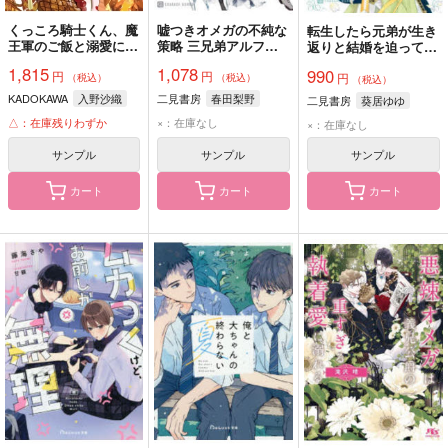
くっころ騎士くん、魔
嘘つきオメガの不純な
転生したら元弟が生き
王軍のご飯と溺愛に陥
策略 三兄弟アルファ
返りと結婚を迫ってき
落寸前!?
と箱庭の恋
ます
1,815
1,078
990
円
円
円
（税込）
（税込）
（税込）
KADOKAWA
入野沙織
二見書房
春田梨野
二見書房
葵居ゆゆ
△：在庫残りわずか
×：在庫なし
×：在庫なし
サンプル
サンプル
サンプル
カート
カート
カート