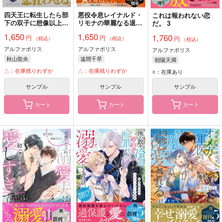
四天王に転生したら部
悪役令息レイナルド・
これは報われない恋
下の双子に想像以上に
リモナの華麗なる退場
だ。 3
執着されてるんだけど
3
1,650
1,650
1,760
円
円
2
円
（税込）
（税込）
（税込）
アルファポリス
アルファポリス
アルファポリス
秋山龍央
遠間千早
朝陽天満
△：在庫残りわずか
△：在庫残りわずか
○：在庫あり
サンプル
サンプル
サンプル
カート
カート
カート