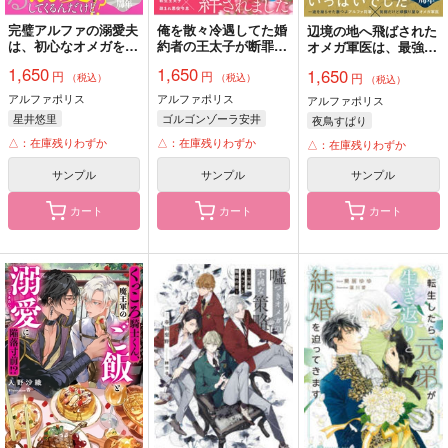
完璧アルファの溺愛夫
俺を散々冷遇してた婚
辺境の地へ飛ばされた
は、初心なオメガを愛
約者の王太子が断罪寸
オメガ軍医は、最強将
しすぎている ひみつ
前で溺愛してきた話、
軍に溺愛される
1,650
1,650
1,650
円
円
の巣作り計画中
聞く?
円
（税込）
（税込）
（税込）
アルファポリス
アルファポリス
アルファポリス
星井悠里
ゴルゴンゾーラ安井
夜鳥すぱり
△：在庫残りわずか
△：在庫残りわずか
△：在庫残りわずか
サンプル
サンプル
サンプル
カート
カート
カート