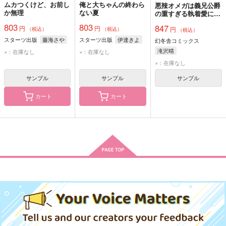
ムカつくけど、お前し
俺と大ちゃんの終わら
悪辣オメガは義兄公爵
か無理
ない夏
の重すぎる執着愛に溺
れる
803
803
847
円
円
円
（税込）
（税込）
（税込）
スターツ出版
藤海さや
スターツ出版
伊達きよ
幻冬舎コミックス
滝沢晴
×：在庫なし
×：在庫なし
×：在庫なし
サンプル
サンプル
サンプル
カート
カート