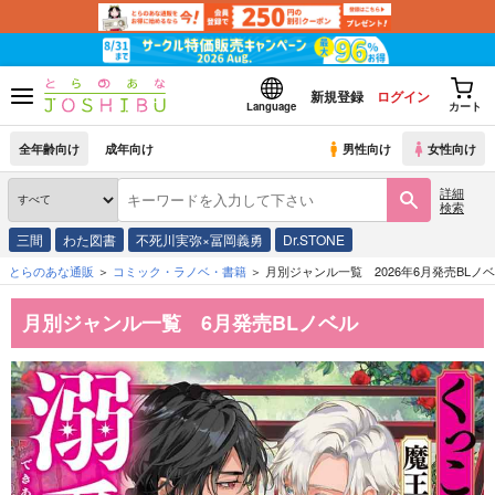
新規登録
ログイン
Language
カート
全年齢向け
成年向け
男性向け
女性向け
詳細
検索
三間
わた図書
不死川実弥×冨岡義勇
Dr.STONE
とらのあな通販
コミック・ラノベ・書籍
月別ジャンル一覧 2026年6月発売BLノ
月別ジャンル一覧 6月発売BLノベル