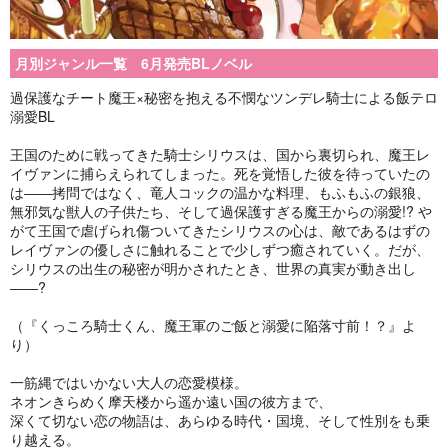
月別ジャンル一覧 6月発売BLノベル
過保護なチート魔王×秘密を抱える不憫なツンデレ騎士による飯テロ
溺愛BL
王国のために戦ってきた騎士シリウスは、国から裏切られ、魔王レ
イヴァンに捕らえられてしまった。死を覚悟した彼を待っていたの
は――拷問ではなく、竜人コックの温かな料理、もふもふの銀狼、
無邪気な獣人の子供たち、そして過保護すぎる魔王からの溺愛!? や
がて王国で虐げられ傷ついてきたシリウスの心は、敵であるはずの
レイヴァンの優しさに触れることで少しずつ癒されていく。だが、
シリウスの出生の秘密が明かされたとき、世界の真実が動き出し
――?
（『くっころ騎士くん、魔王軍のご飯と溺愛に陥落寸前！？』よ
り）
一筋縄ではいかない大人の恋愛模様。
ネオンきらめく摩天楼から遥か遠い国の彼方まで、
深くて切ない恋の物語は、あらゆる時代・国境、そして性別をも乗
り越える。