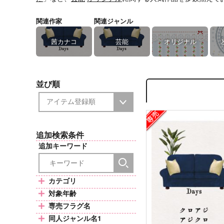
関連作家
関連ジャンル
茜カナコ
芸能
オリジナル
並び順
追加検索条件
追加キーワード
カテゴリ
対象年齢
専売フラグ名
同人ジャンル名1