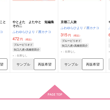
こと
やとよた よたやと 短編集
京都二人旅
その二
ふわゆらひより
/
茜カナコ
コ
ふわゆらひより
/
茜カナコ
315
円
（税込）
472
円
（税込）
ブルーピリオド
ブルーピリオド
矢口八虎×高橋世田介
矢口八虎×高橋世田介
矢口八虎
高橋世田介
×：在庫なし
矢口八虎
高橋世田介
×：在庫なし
希望
サンプル
再販希望
サンプル
再販希望