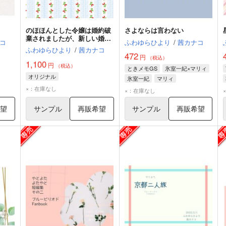
のほほんとした令嬢は婚約破
さよならは言わない
棄されましたが、新しい婚約
コ
ふわゆらひより
/
茜カナコ
者に溺愛されました
ふわゆらひより
/
茜カナコ
472
円
（税込）
1,100
円
（税込）
ときメモGS
氷室一紀×マリィ
オリジナル
氷室一紀
マリィ
×：在庫なし
×：在庫なし
希望
サンプル
再販希望
サンプル
再販希望