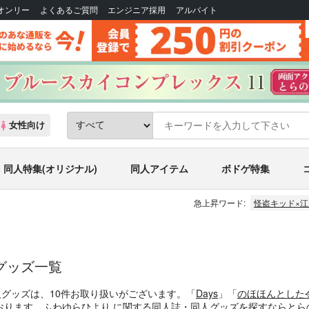
Bオンリー
よくあるご質問
エンジニア採用
アルバイト
女性向け
同人特集(オリジナル)
同人アイテム
ボドゲ特集
急上昇ワード:
怪盗キッド×
グッズ一覧
人グッズは、10件お取り扱いがございます。「
Days
」「
のほほんとした
おります。ふわゆらひより に関する同人誌・同人グッズを探すならとら