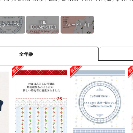
THE
ときメモGS
ブルーピリオド
IDOLM@STER
全年齢