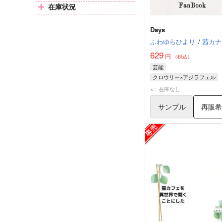
在庫状況
Days
ふわゆらひより
/
茜カナ
629
円
（税込）
芸能
クロウリー×アジラフェル
クロウリー
アジラフェル
×：在庫なし
サンプル
再販