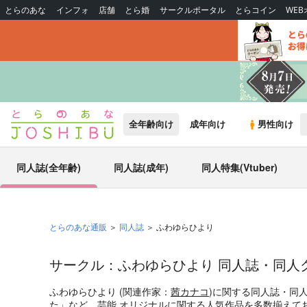
とらのあな
インフォ
店舗
とら婚
サークルポータル
とらコイン
WE
全年齢向け
成年向け
男性向け
同人誌(全年齢)
同人誌(成年)
同人特集(Vtuber)
とらのあな通販
同人誌
ふわゆらひより
サークル：ふわゆらひより 同人誌・同人
ふわゆらひより (関連作家：
茜カナコ
)に関する同人誌・同
た
」など、
芸能
オリジナル
に関する人気作品を多数揃えて