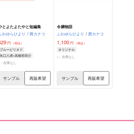
やとよたよたやと短編集
令嬢物語
ふわゆらひより
/
茜カナコ
ふわゆらひより
/
茜カナコ
629
1,100
円
円
（税込）
（税込）
ブルーピリオド
オリジナル
矢口八虎×高橋世田介
×：在庫なし
矢口八虎
高橋世田介
×：在庫なし
サンプル
再販希望
サンプル
再販希望