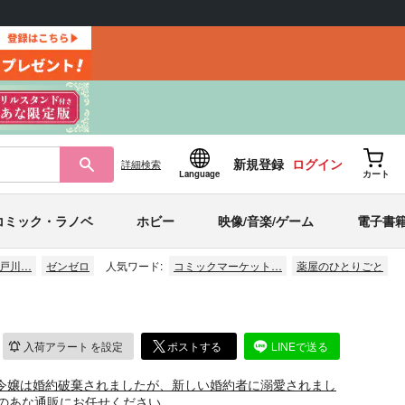
新規登録
ログイン
詳細
検索
Language
カート
コミック・ラノベ
ホビー
映像/音楽/ゲーム
電子書
江戸川…
ゼンゼロ
人気ワード:
コミックマーケット…
薬屋のひとりごと
入荷アラート
を設定
ポストする
LINEで送る
令嬢は婚約破棄されましたが、新しい婚約者に溺愛されまし
のあな通販にお任せください。