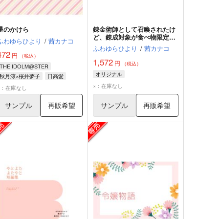
星のかけら
錬金術師として召喚されたけ
ど、錬成対象が食べ物限定だ
ふわゆらひより
/
茜カナコ
ったので王宮を追い出されま
ふわゆらひより
/
茜カナコ
した
472
円
（税込）
1,572
円
（税込）
THE IDOLM@STER
オリジナル
秋月涼×桜井夢子
日高愛
×：在庫なし
水谷絵理
秋月涼
×：在庫なし
サンプル
再販希望
サンプル
再販希望