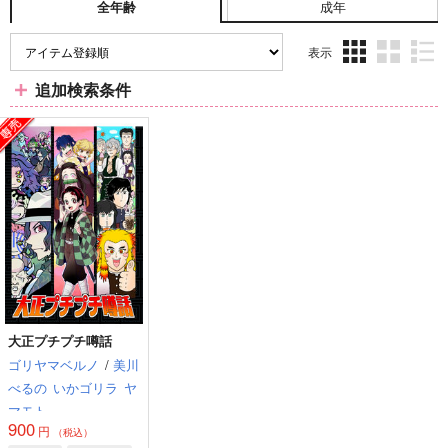
成年
全年齢
表示
3カ
2カ
1カ
追加検索条件
ラ
ラ
ラ
ム
ム
ム
表
表
表
示
示
示
大正プチプチ噂話
ゴリヤマベルノ
/
美川
べるの
いかゴリラ
ヤ
マモト
900
円
（税込）