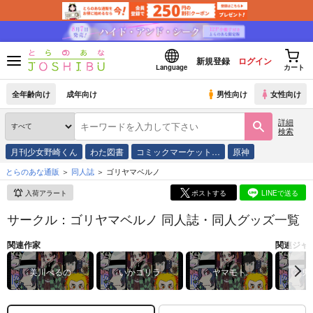
新規登録
ログイン
Language
カート
全年齢向け
成年向け
男性向け
女性向け
詳細
検索
月刊少女野崎くん
わた図書
コミックマーケット…
原神
とらのあな通販
同人誌
ゴリヤマベルノ
入荷アラート
ポストする
LINEで送る
サークル：ゴリヤマベルノ 同人誌・同人グッズ一覧
関連作家
関連ジャ
美川べるの
いかゴリラ
ヤマモト
鬼