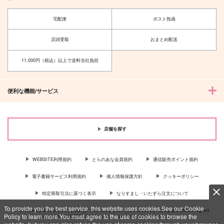
宅配便
ポスト投函
店頭受取
おまとめ配送
11,000円（税込）以上で送料当社負担
便利な機能/サービス
店舗を探す
WEBSITE利用規約
とらのあな会員規約
通信販売ポイント規約
電子書籍サービス利用規約
個人情報保護方針
クッキーポリシー
特定商取引法に基づく表示
なりすまし・いたずら注文について
To provide you the best service, this website uses cookies.See our Cookie
For Overseas customer, now you can ship your purchases by using purchases agent
Policy to learn more.You must agree to the use of cookies to browse the
services “AOCS”! Click {more…} for more information …
more