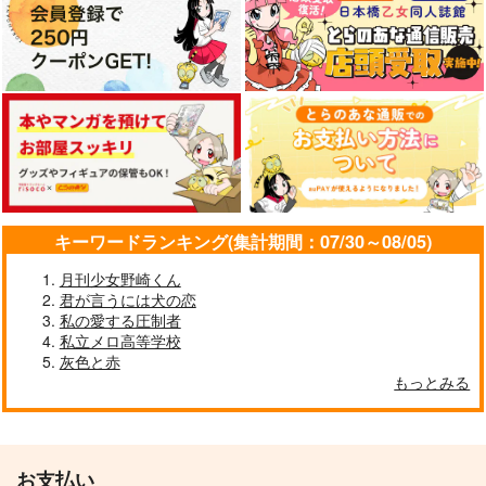
キーワードランキング(集計期間：07/30～08/05)
月刊少女野崎くん
君が言うには犬の恋
私の愛する圧制者
私立メロ高等学校
灰色と赤
もっとみる
お支払い