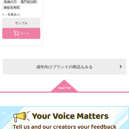
鬼滅の刃
竈門炭治郎
煉獄杏寿郎
鬼舞辻無惨
○：在庫あり
サンプル
カート
成年
向けブランドの商品もみる