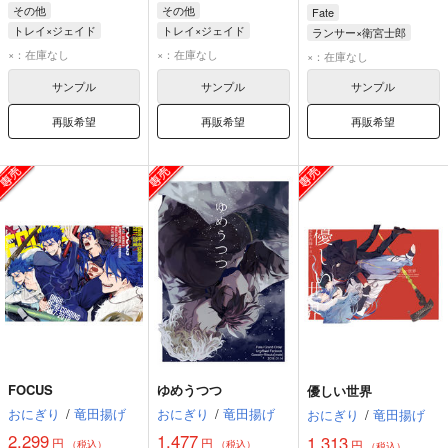
その他
その他
Fate
トレイ×ジェイド
トレイ×ジェイド
ランサー×衛宮士郎
ジェイド・リーチ
トレイ・クローバー
ランサー
衛宮士郎
×：在庫なし
×：在庫なし
×：在庫なし
トレイ・クローバー
ジェイド・リーチ
サンプル
サンプル
サンプル
再販希望
再販希望
再販希望
FOCUS
ゆめうつつ
優しい世界
おにぎり
/
竜田揚げ
おにぎり
/
竜田揚げ
おにぎり
/
竜田揚げ
2,299
1,477
1,313
円
円
円
（税込）
（税込）
（税込）