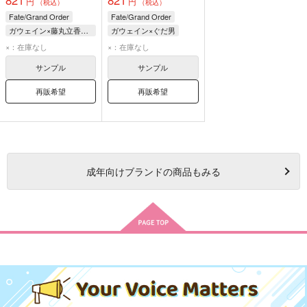
821
821
円
円
（税込）
（税込）
Fate/Grand Order
Fate/Grand Order
ガウェイン×藤丸立香（ぐだ男）
ガウェイン×ぐだ男
ガウェイン
ガウェイン
ぐだ男
×：在庫なし
×：在庫なし
藤丸立香（ぐだ男）
サンプル
サンプル
再販希望
再販希望
成年
向けブランドの商品もみる