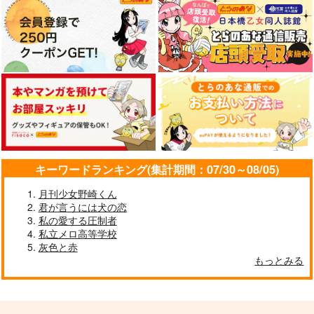
キーワードランキング(集計期間：07/30～08/05)
月刊少女野崎くん
君が言うには犬の恋
私の愛する圧制者
私立メロ高等学校
灰色と赤
もっとみる