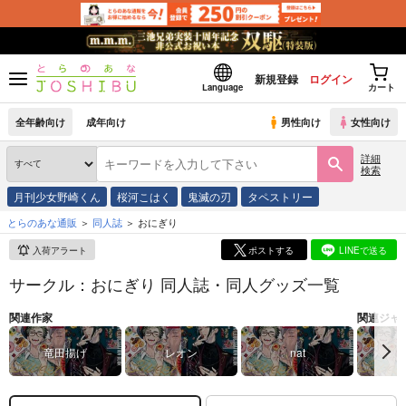
新規登録
ログイン
Language
カート
全年齢向け
成年向け
男性向け
女性向け
詳細
検索
月刊少女野崎くん
桜河こはく
鬼滅の刃
タペストリー
とらのあな通販
同人誌
おにぎり
入荷アラート
ポストする
LINEで送る
サークル：おにぎり 同人誌・同人グッズ一覧
関連作家
関連ジャ
竜田揚げ
レオン
nat