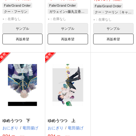
Fate/Grand Order
Fate/Grand Order
Fate/Grand Order
クー・フーリン
ガウェイン×藤丸立香（ぐだ男）
クー・フーリン〔キャスター〕×藤丸立香（ぐだ男）
クー・フーリン〔オルタ〕
ガウェイン
クー・フーリン〔キャスター〕
×：在庫なし
×：在庫なし
×：在庫なし
クー・フーリン〔キャスター〕
藤丸立香（ぐだ男）
藤丸立香（ぐだ男）
サンプル
サンプル
サンプル
再販希望
再販希望
再販希望
ゆめうつつ 下
ゆめうつつ 上
おにぎり
/
竜田揚げ
おにぎり
/
竜田揚げ