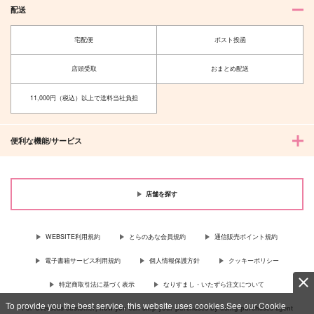
配送
宅配便
ポスト投函
店頭受取
おまとめ配送
11,000円（税込）以上で送料当社負担
便利な機能/サービス
店舗を探す
WEBSITE利用規約
とらのあな会員規約
通信販売ポイント規約
電子書籍サービス利用規約
個人情報保護方針
クッキーポリシー
特定商取引法に基づく表示
なりすまし・いたずら注文について
To provide you the best service, this website uses cookies.See our Cookie
For Overseas customer, now you can ship your purchases by using purchases agent