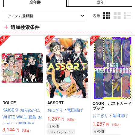
成年
全年齢
表示
3カ
2カ
1カ
追加検索条件
ラ
ラ
ラ
ム
ム
ム
表
表
表
示
示
示
DOLCE
ASSORT
ONGR ポストカード
ブック
KAISEKI
知らぬが仏
おにぎり
/
竜田揚げ
おにぎり
/
竜田揚げ
WHITE WALL
夏島
お
1,257
円
（税込）
1,257
にぎり
/
竜田揚げ
レ
円
（税込）
その他
3,144
円
オン
nat
（税込）
その他
トレイ×ジェイド