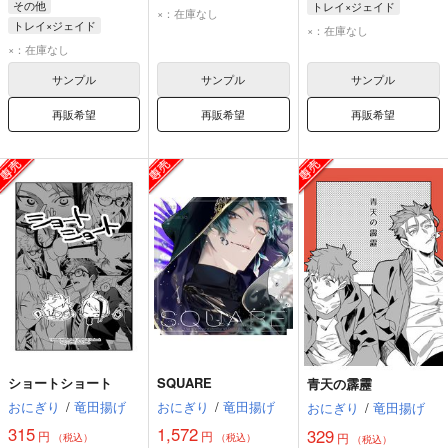
その他
トレイ×ジェイド
ジェイド・リーチ
×：在庫なし
トレイ×ジェイド
トレイ・クローバー
トレイ・クローバー
×：在庫なし
ジェイド・リーチ
ジェイド・リーチ
×：在庫なし
トレイ・クローバー
サンプル
サンプル
サンプル
再販希望
再販希望
再販希望
ショートショート
SQUARE
青天の霹靂
おにぎり
/
竜田揚げ
おにぎり
/
竜田揚げ
おにぎり
/
竜田揚げ
315
1,572
329
円
円
円
（税込）
（税込）
（税込）