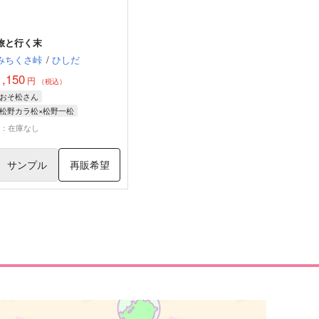
旅と行く末
みちくさ峠
/
ひしだ
1,150
円
（税込）
おそ松さん
松野カラ松×松野一松
松野一松
松野カラ松
×：在庫なし
サンプル
再販希望