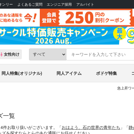
Bオンリー
よくあるご質問
エンジニア採用
アルバイト
女性向け
同人特集(オリジナル)
同人アイテム
ボドゲ特集
急上昇ワー
ズ一覧
、4件お取り扱いがございます。「
おはよう、石の世界の青年たち
」「
静
ッズを探すならとらのあな通販にお任せください。