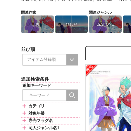
関連作家
関連ジャンル
輿
ひしだ
Dr.STONE
並び順
追加検索条件
追加キーワード
カテゴリ
対象年齢
専売フラグ名
同人ジャンル名1