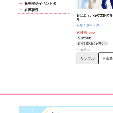
販売開始イベント名
在庫状況
おはよう、石の世界の青
ち
みちくさ峠
/
輿
944
円
（税込）
Dr.STONE
石神千空×あさぎりゲン
石神千空
あさぎりゲン
×：在庫なし
サンプル
再販