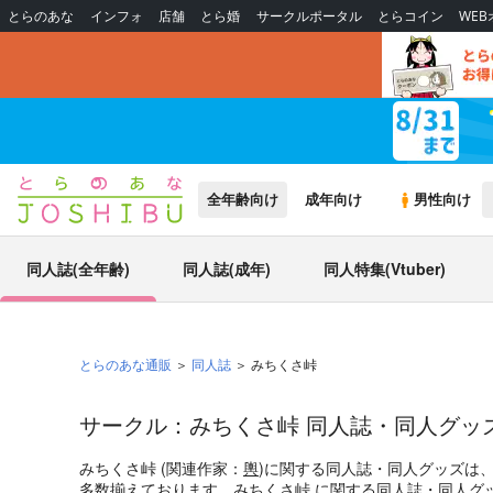
とらのあな
インフォ
店舗
とら婚
サークルポータル
とらコイン
WE
全年齢向け
成年向け
男性向け
同人誌(全年齢)
同人誌(成年)
同人特集(Vtuber)
とらのあな通販
同人誌
みちくさ峠
サークル：みちくさ峠 同人誌・同人グッ
みちくさ峠 (関連作家：
輿
)に関する同人誌・同人グッズは
多数揃えております。みちくさ峠 に関する同人誌・同人グ