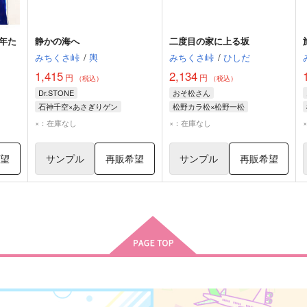
年た
静かの海へ
二度目の家に上る坂
みちくさ峠
/
輿
みちくさ峠
/
ひしだ
1,415
2,134
円
円
（税込）
（税込）
Dr.STONE
おそ松さん
石神千空×あさぎりゲン
松野カラ松×松野一松
石神千空
あさぎりゲン
松野カラ松
松野一松
×：在庫なし
×：在庫なし
希望
サンプル
再販希望
サンプル
再販希望