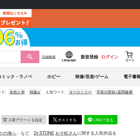
新規登録
ログイン
詳細
検索
Language
カート
コミック・ラノベ
ホビー
映像/音楽/ゲーム
電子書
ド:
灰色と赤
特級α
人気ワード:
タペストリー
不死川実弥×冨岡義勇
入荷アラート
を設定
ポストする
LINEで送る
かの海へ
」など、
Dr.STONE
おそ松さん
に関する人気作品を