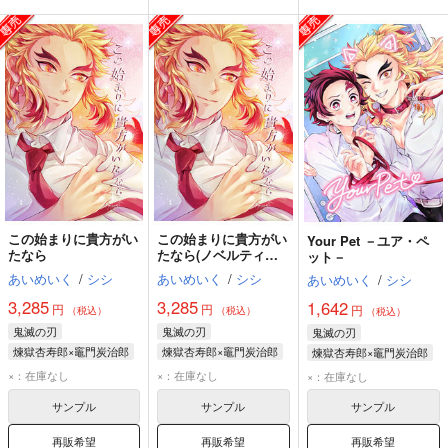
この始まりに貴方がい
この始まりに貴方がい
Your Pet －ユア・ペ
たなら
たなら(ノベルティ付
ット－
き)
あいめいく
/
シシ
あいめいく
/
シシ
あいめいく
/
シシ
3,285
3,285
1,642
円
円
円
（税込）
（税込）
（税込）
鬼滅の刃
鬼滅の刃
鬼滅の刃
煉獄杏寿郎×竈門炭治郎
煉獄杏寿郎×竈門炭治郎
煉獄杏寿郎×竈門炭治郎
竈門炭治郎
竈門炭治郎
竈門炭治郎
×：在庫なし
×：在庫なし
×：在庫なし
煉獄杏寿郎
煉獄杏寿郎
煉獄杏寿郎
サンプル
サンプル
サンプル
再販希望
再販希望
再販希望