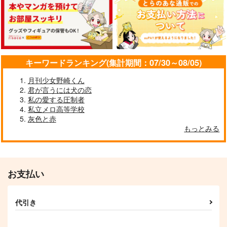
キーワードランキング(集計期間：07/30～08/05)
月刊少女野崎くん
君が言うには犬の恋
私の愛する圧制者
私立メロ高等学校
灰色と赤
もっとみる
お支払い
代引き