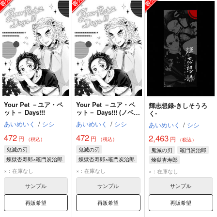
Your Pet －ユア・ペ
Your Pet －ユア・ペ
輝志想録‐きしそうろ
ット－ Days!!!
ット－ Days!!! (ノベル
く‐
ティ付き)
あいめいく
/
シシ
あいめいく
/
シシ
あいめいく
/
シシ
472
472
2,463
円
円
円
（税込）
（税込）
（税込）
鬼滅の刃
鬼滅の刃
鬼滅の刃
竈門炭治郎
煉獄杏寿郎×竈門炭治郎
煉獄杏寿郎×竈門炭治郎
煉獄杏寿郎
竈門炭治郎
竈門炭治郎
胡蝶しのぶ
×：在庫なし
×：在庫なし
×：在庫なし
煉獄杏寿郎
煉獄杏寿郎
サンプル
サンプル
サンプル
再販希望
再販希望
再販希望