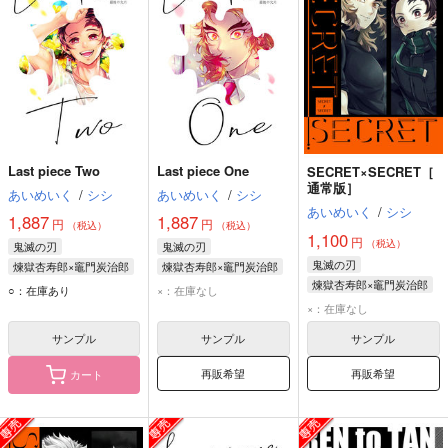
Last piece Two
Last piece One
SECRET×SECRET［
通常版］
あいめいく
/
シシ
あいめいく
/
シシ
あいめいく
/
シシ
1,887
1,887
円
円
（税込）
（税込）
1,100
円
（税込）
鬼滅の刃
鬼滅の刃
鬼滅の刃
煉獄杏寿郎×竈門炭治郎
煉獄杏寿郎×竈門炭治郎
煉獄杏寿郎×竈門炭治郎
竈門炭治郎
竈門炭治郎
○：在庫あり
×：在庫なし
竈門炭治郎
煉獄杏寿郎
煉獄杏寿郎
×：在庫なし
煉獄杏寿郎
サンプル
サンプル
サンプル
再販希望
再販希望
カート