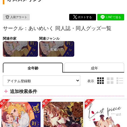
入荷アラート
ポストする
LINEで送る
サークル：あいめいく 同人誌・同人グッズ一覧
関連作家
関連ジャンル
シシ
鬼滅の刃
成年
全年齢
表示
3カ
2カ
1カ
追加検索条件
ラ
ラ
ラ
ム
ム
ム
表
表
表
示
示
示