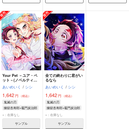
Your Pet －ユア・ペ
全ての終わりに君がい
ット－(ノベルティ付
るなら
き)
あいめいく
/
シシ
あいめいく
/
シシ
1,642
1,642
円
円
（税込）
（税込）
鬼滅の刃
鬼滅の刃
煉獄杏寿郎×竈門炭治郎
煉獄杏寿郎×竈門炭治郎
竈門炭治郎
竈門炭治郎
×：在庫なし
×：在庫なし
煉獄杏寿郎
煉獄杏寿郎
サンプル
サンプル