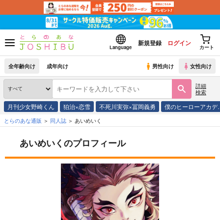
新規登録
ログイン
Language
カート
全年齢向け
成年向け
男性向け
女性向け
詳細
検索
月刊少女野崎くん
狛治×恋雪
不死川実弥×冨岡義勇
僕のヒーローアカデ
とらのあな通販
同人誌
あいめいく
あいめいくのプロフィール