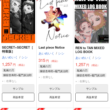
SECRET×SECRET［
Last piece Notice
REN to TAN MIXED
特装版］
LOG BOOK
あいめいく
/
シシ
あいめいく
/
シシ
あいめいく
/
シシ
315
円
（税込）
1,257
1,257
円
円
（税込）
（税込）
鬼滅の刃
鬼滅の刃
鬼滅の刃
煉獄杏寿郎×竈門炭治郎
煉獄杏寿郎×竈門炭治郎
煉獄杏寿郎×竈門炭治郎
竈門炭治郎
×：在庫なし
竈門炭治郎
竈門炭治郎
×：在庫なし
煉獄杏寿郎
×：在庫なし
煉獄杏寿郎
煉獄杏寿郎
サンプル
サンプル
サンプル
再販希望
再販希望
再販希望