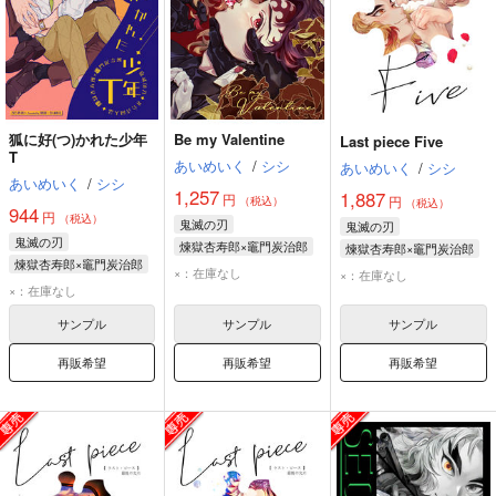
狐に好(つ)かれた少年
Be my Valentine
Last piece Five
T
あいめいく
/
シシ
あいめいく
/
シシ
あいめいく
/
シシ
1,257
1,887
円
円
（税込）
（税込）
944
円
（税込）
鬼滅の刃
鬼滅の刃
鬼滅の刃
煉獄杏寿郎×竈門炭治郎
煉獄杏寿郎×竈門炭治郎
煉獄杏寿郎×竈門炭治郎
竈門炭治郎
竈門炭治郎
×：在庫なし
×：在庫なし
竈門炭治郎
×：在庫なし
煉獄杏寿郎
煉獄杏寿郎
煉獄杏寿郎
サンプル
サンプル
サンプル
再販希望
再販希望
再販希望