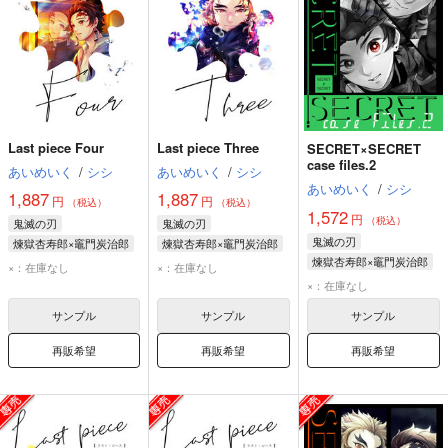
Last piece Four
Last piece Three
SECRET×SECRET
case files.2
あいめいく
/
シシ
あいめいく
/
シシ
あいめいく
/
シシ
1,887
1,887
円
円
（税込）
（税込）
1,572
円
（税込）
鬼滅の刃
鬼滅の刃
鬼滅の刃
煉獄杏寿郎×竈門炭治郎
煉獄杏寿郎×竈門炭治郎
煉獄杏寿郎×竈門炭治郎
竈門炭治郎
竈門炭治郎
×：在庫なし
×：在庫なし
竈門炭治郎
煉獄杏寿郎
煉獄杏寿郎
×：在庫なし
煉獄杏寿郎
サンプル
サンプル
サンプル
再販希望
再販希望
再販希望