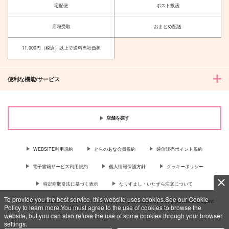
宅配便
ポスト投函
店頭受取
おまとめ配送
11,000円（税込）以上で送料当社負担
便利な機能/サービス
店舗を探す
WEBSITE利用規約
とらのあな会員規約
通信販売ポイント規約
電子書籍サービス利用規約
個人情報保護方針
クッキーポリシー
特定商取引法に基づく表示
なりすまし・いたずら注文について
To provide you the best service, this website uses cookies.See our Cookie
For Overseas customer, now you can ship your purchases by using purchases agent
Policy to learn more.You must agree to the use of cookies to browse the
services “AOCS”! Click {more…} for more information …
more
website, but you can also refuse the use of some cookies through your browser
settings.