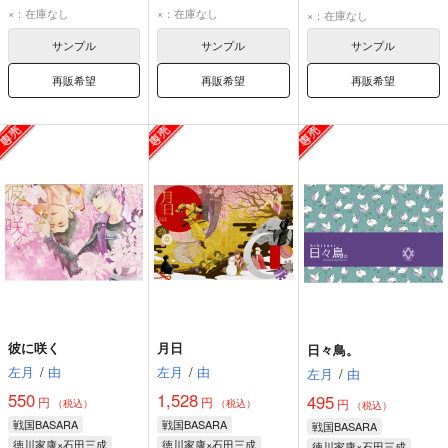
松野一松
松野十四松
徳川家康
石田三成
×：在庫なし
×：在庫なし
×：在庫なし
イヤミ
サンプル
サンプル
サンプル
再販希望
再販希望
再販希望
彼に咲く
月日
日々鳥。
左月
/
由
左月
/
由
左月
/
由
550
1,528
495
円
円
円
（税込）
（税込）
（税込）
戦国BASARA
戦国BASARA
戦国BASARA
徳川家康×石田三成
徳川家康×石田三成
徳川家康×石田三成