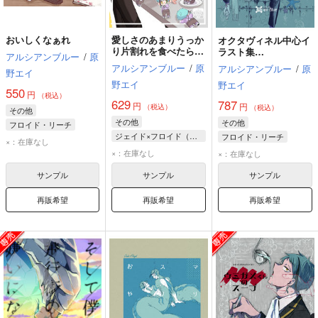
おいしくなぁれ
愛しさのあまりうっか
オクタヴィネル中心イ
り片割れを食べたらリ
ラスト集
アルシアンブルー
/
原
スポーンしました
「SUBMARINE」
アルシアンブルー
/
原
アルシアンブルー
/
原
野エイ
野エイ
野エイ
550
円
（税込）
629
787
円
円
（税込）
（税込）
その他
その他
その他
フロイド・リーチ
ジェイド×フロイド（リバ）
フロイド・リーチ
ジェイド・リーチ
×：在庫なし
ジェイド・リーチ
ジェイド・リーチ
×：在庫なし
×：在庫なし
フロイド・リーチ
アズール・アーシェングロット
サンプル
サンプル
サンプル
アズール・アーシェングロット
再販希望
再販希望
再販希望