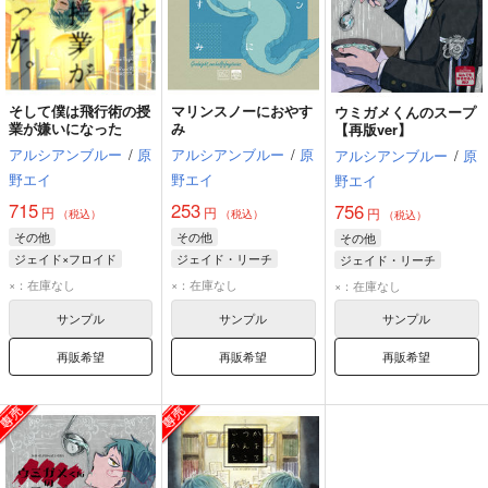
そして僕は飛行術の授
マリンスノーにおやす
ウミガメくんのスープ
業が嫌いになった
み
【再版ver】
アルシアンブルー
/
原
アルシアンブルー
/
原
アルシアンブルー
/
原
野エイ
野エイ
野エイ
715
253
756
円
円
円
（税込）
（税込）
（税込）
その他
その他
その他
ジェイド×フロイド
ジェイド・リーチ
ジェイド・リーチ
ジェイド・リーチ
フロイド・リーチ
トレイ・クローバー
×：在庫なし
×：在庫なし
×：在庫なし
フロイド・リーチ
フロイド・リーチ
サンプル
サンプル
サンプル
ラギー・ブッチ
再販希望
再販希望
再販希望