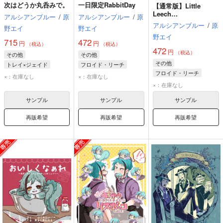
次はどうか丸呑みで。
一日限定RabbitDay
【通常版】Little
Leech
アルシアンブルー
/
原
アルシアンブルー
/
原
Bro“OKIGAE”ILLUST
アルシアンブルー
/
原
野エイ
野エイ
RATION BOOK
野エイ
715
472
円
円
（税込）
（税込）
472
円
（税込）
その他
その他
その他
トレイ×ジェイド
フロイド・リーチ
フロイド・リーチ
トレイ・クローバー
ジェイド・リーチ
×：在庫なし
×：在庫なし
ジェイド・リーチ
ジェイド・リーチ
アズール・アーシェングロット
×：在庫なし
フロイド・リーチ
サンプル
サンプル
サンプル
再販希望
再販希望
再販希望