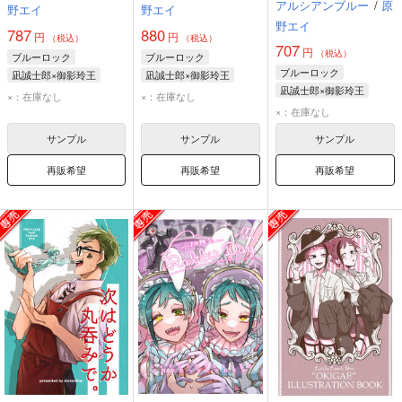
アルシアンブルー
/
原
野エイ
野エイ
野エイ
787
880
円
円
（税込）
（税込）
707
円
（税込）
ブルーロック
ブルーロック
ブルーロック
凪誠士郎×御影玲王
凪誠士郎×御影玲王
凪誠士郎×御影玲王
凪誠士郎
御影玲王
凪誠士郎
御影玲王
×：在庫なし
×：在庫なし
凪誠士郎
御影玲王
×：在庫なし
サンプル
サンプル
サンプル
再販希望
再販希望
再販希望