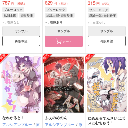
787
629
315
円
円
円
（税込）
（税込）
（税込）
ブルーロック
ブルーロック
ブルーロック
凪誠士郎
御影玲王
凪誠士郎×御影玲王
凪誠士郎×御影玲王
千切豹馬
凪誠士郎
御影玲王
凪誠士郎
御影玲王
×：在庫なし
○：在庫あり
×：在庫なし
サンプル
サンプル
サンプル
再販希望
再販希望
カート
なれかると！
ふぇのめのん
ゆめみるてんさいはボ
スにむちゅう！
アルシアンブルー
/
原
アルシアンブルー
/
原