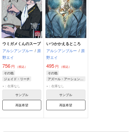
ウミガメくんのスープ
いつかかえるところ
アルシアンブルー
/
原
アルシアンブルー
/
原
野エイ
野エイ
756
495
円
円
（税込）
（税込）
その他
その他
ジェイド・リーチ
アズール・アーシェングロット
トレイ・クローバー
フロイド・リーチ
×：在庫なし
×：在庫なし
フロイド・リーチ
ジェイド・リーチ
サンプル
サンプル
再販希望
再販希望