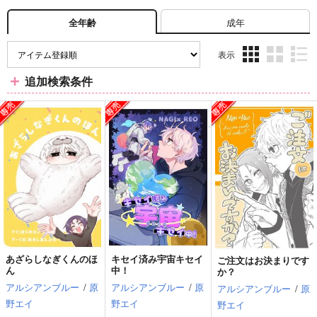
成年
全年齢
表示
3カ
2カ
1カ
追加検索条件
ラ
ラ
ラ
ム
ム
ム
表
表
表
示
示
示
あざらしなぎくんのほ
キセイ済み宇宙キセイ
ご注文はお決まりです
ん
中！
か？
アルシアンブルー
/
原
アルシアンブルー
/
原
アルシアンブルー
/
原
野エイ
野エイ
野エイ