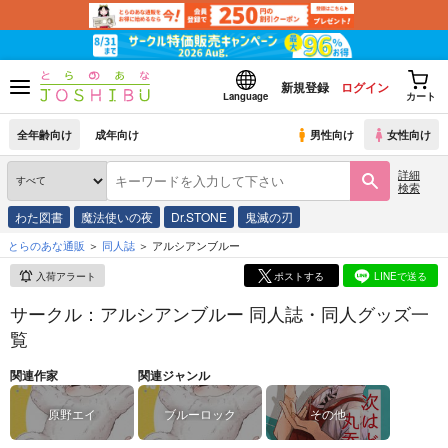
新規登録
ログイン
Language
カート
全年齢向け
成年向け
男性向け
女性向け
詳細
検索
わた図書
魔法使いの夜
Dr.STONE
鬼滅の刃
とらのあな通販
同人誌
アルシアンブルー
入荷アラート
ポストする
LINEで送る
サークル：アルシアンブルー 同人誌・同人グッズ一
覧
関連作家
関連ジャンル
原野エイ
ブルーロック
その他