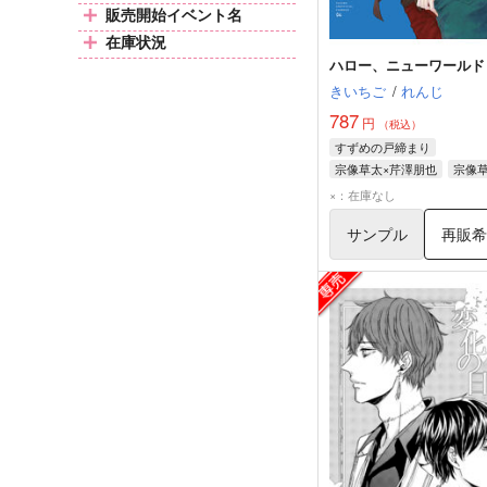
販売開始イベント名
在庫状況
ハロー、ニューワールド
きいちご
/
れんじ
787
円
（税込）
すずめの戸締まり
宗像草太×芹澤朋也
宗像
芹澤朋也
×：在庫なし
サンプル
再販