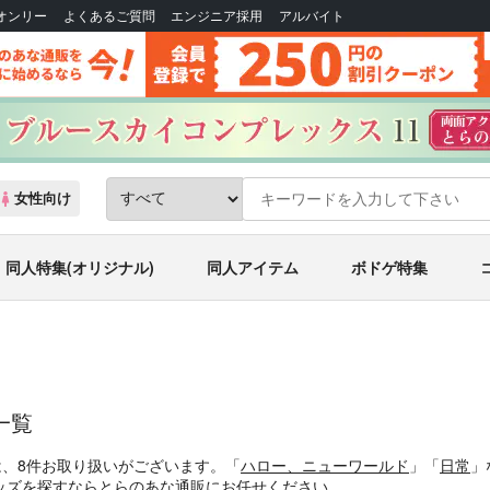
Bオンリー
よくあるご質問
エンジニア採用
アルバイト
女性向け
同人特集(オリジナル)
同人アイテム
ボドゲ特集
一覧
は、8件お取り扱いがございます。「
ハロー、ニューワールド
」「
日常
」
ッズを探すならとらのあな通販にお任せください。