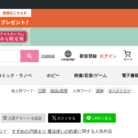
新規登録
ログイン
詳細
検索
Language
カート
コミック・ラノベ
ホビー
映像/音楽/ゲーム
電子書
急上昇ワード:
三間
狛治×恋雪
人気ワード:
原神
タペストリー
入荷アラート
を設定
ポストする
LINEで送る
など、
すずめの戸締まり
魔法使いの約束
に関する人気作品