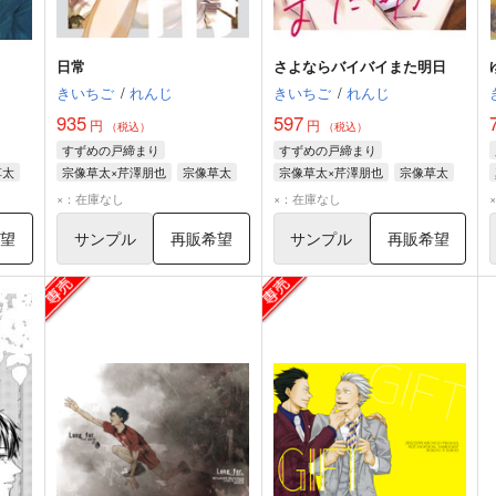
日常
さよならバイバイまた明日
きいちご
/
れんじ
きいちご
/
れんじ
935
597
円
円
（税込）
（税込）
すずめの戸締まり
すずめの戸締まり
草太
宗像草太×芹澤朋也
宗像草太
宗像草太×芹澤朋也
宗像草太
芹澤朋也
芹澤朋也
×：在庫なし
×：在庫なし
希望
サンプル
再販希望
サンプル
再販希望