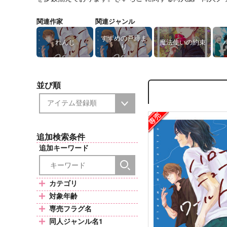
関連作家
関連ジャンル
すずめの戸締ま
れんじ
魔法使いの約束
り
並び順
追加検索条件
追加キーワード
カテゴリ
対象年齢
専売フラグ名
同人ジャンル名1