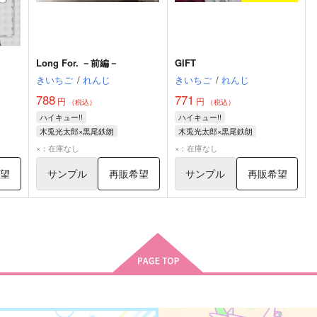
Long For. －前編－
GIFT
きいちご
/
れんじ
きいちご
/
れんじ
788
771
円
円
（税込）
（税込）
ハイキュー!!
ハイキュー!!
木兎光太郎×黒尾鉄朗
木兎光太郎×黒尾鉄朗
木兎光太郎
黒尾鉄朗
木兎光太郎
黒尾鉄朗
×：在庫なし
×：在庫なし
希望
サンプル
再販希望
サンプル
再販希望