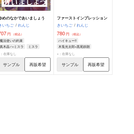
ゆめのなかであいましょう
ファーストインプレッション
きいちご
/
れんじ
きいちご
/
れんじ
707
780
円
円
（税込）
（税込）
魔法使いの約束
ハイキュー!!
真木晶♂×ミスラ
ミスラ
木兎光太郎×黒尾鉄朗
真木晶
木兎光太郎
黒尾鉄朗
×：在庫なし
×：在庫なし
サンプル
再販希望
サンプル
再販希望