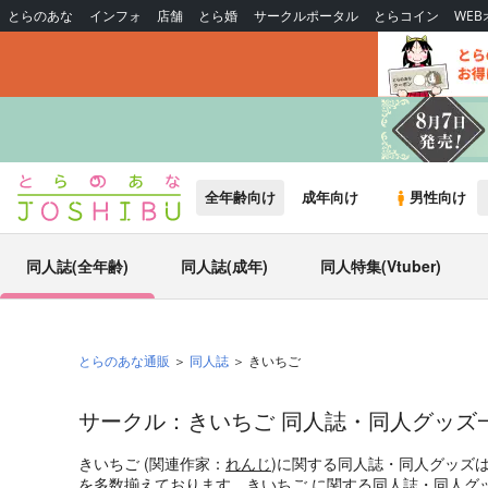
とらのあな
インフォ
店舗
とら婚
サークルポータル
とらコイン
WE
全年齢向け
成年向け
男性向け
同人誌(全年齢)
同人誌(成年)
同人特集(Vtuber)
とらのあな通販
同人誌
きいちご
サークル：きいちご 同人誌・同人グッズ
きいちご (関連作家：
れんじ
)に関する同人誌・同人グッズ
を多数揃えております。きいちご に関する同人誌・同人グ