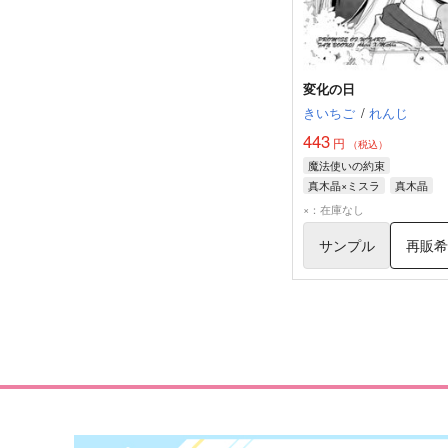
変化の日
きいちご
/
れんじ
443
円
（税込）
魔法使いの約束
真木晶×ミスラ
真木晶
ミスラ
×：在庫なし
サンプル
再販