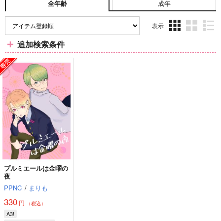
成年
全年齢
表示
3カ
2カ
1カ
追加検索条件
ラ
ラ
ラ
ム
ム
ム
表
表
表
示
示
示
プルミエールは金曜の
夜
PPNC
/
まりも
330
円
（税込）
A3!