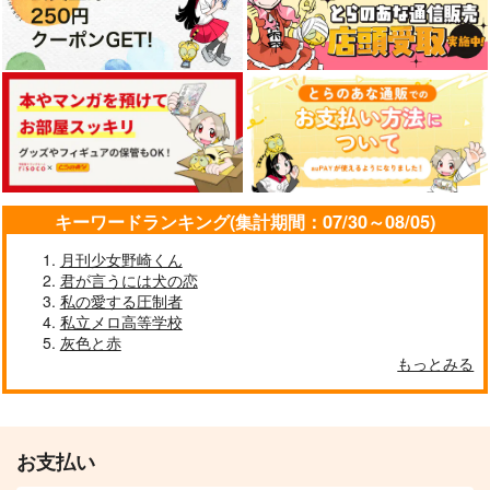
キーワードランキング(集計期間：07/30～08/05)
月刊少女野崎くん
君が言うには犬の恋
私の愛する圧制者
私立メロ高等学校
灰色と赤
もっとみる
お支払い