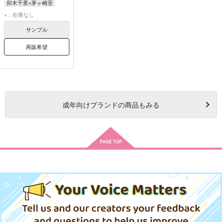
卯木千景×茅ヶ崎至
卯木千景
茅ヶ崎至
×：在庫なし
サンプル
再販希望
成年
向けブランドの商品もみる