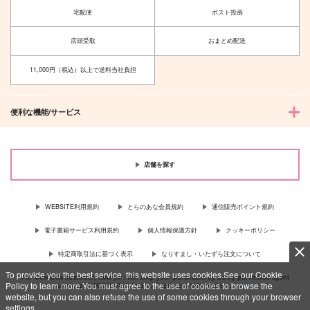
宅配便
ポスト投函
店頭受取
おまとめ配送
11,000円（税込）以上で送料当社負担
便利な機能/サービス
店舗を探す
WEBSITE利用規約
とらのあな会員規約
通信販売ポイント規約
電子書籍サービス利用規約
個人情報保護方針
クッキーポリシー
特定商取引法に基づく表示
なりすまし・いたずら注文について
To provide you the best service, this website uses cookies.See our Cookie
For Overseas customer, now you can ship your purchases by using purchases agent
Policy to learn more.You must agree to the use of cookies to browse the
services “AOCS”! Click {more…} for more information …
more
website, but you can also refuse the use of some cookies through your browser
settings.