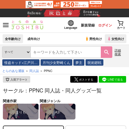
新規登録
ログイン
Language
カート
全年齢向け
成年向け
男性向け
女性向け
詳細
検索
怪盗キッド×江戸川…
月刊少女野崎くん
夢主
呪術廻戦
とらのあな通販
同人誌
PPNC
入荷アラート
ポストする
LINEで送る
サークル：PPNC 同人誌・同人グッズ一覧
関連作家
関連ジャンル
まりも
A3!