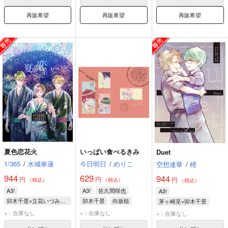
再販希望
再販希望
再販希望
夏色恋花火
いっぱい食べるきみ
Duet
1/365
/
水城崋蓮
今日明日
/
めりこ
空想連華
/
樒
944
629
944
円
円
円
（税込）
（税込）
（税込）
A3!
A3!
佐久間咲也
A3!
卯木千景×立花いづみ＋茅ヶ崎至×立花いづみ
卯木千景
向坂椋
茅ヶ崎至×卯木千景
卯木千景
茅ヶ崎至
卯木千景
茅ヶ崎至
×：在庫なし
×：在庫なし
×：在庫なし
立花いづみ