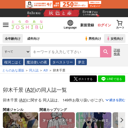
新規登録
ログイン
Language
カート
全年齢向け
成年向け
男性向け
女性向け
詳細
検索
桜河こはく
魔法使いの夜
タペストリー
夢主
とらのあな通販
同人誌
A3!
卯木千景
ポストする
LINEで送る
卯木千景 (
A3!
)の同人誌一覧
卯木千景 (
A3!
)
に関する
同人誌
は、
149
件お取り扱いがございます。
「
友
続きを読む
関連ジャンル
関連カップリング
卯木千
A3!
茅ヶ崎至×卯木千景
卯木千景×茅ヶ崎至