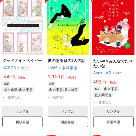
グッドナイトベイビー
夏のある日の2人の話
たいやきみんなでたべ
たいな
NASCA
/
ゆい
1/365
/
水城崋蓮
AstralLAB
/
lico
550
1,150
円
円
（税込）
（税込）
493
円
（税込）
A3!
A3!
A3!
卯木千景
茅ヶ崎至×卯木千景
卯木千景×茅ヶ崎至
佐久間咲也
茅ヶ崎至
卯木千景
卯木千景
茅ヶ崎至
×：在庫なし
×：在庫なし
×：在庫なし
サンプル
サンプル
サンプル
再販希望
再販希望
再販希望