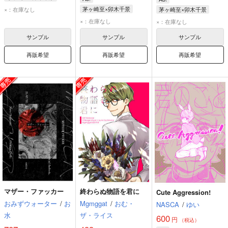
茅ヶ崎至
卯木千景
茅ヶ崎至×卯木千景
×：在庫なし
茅ヶ崎至×卯木千景
茅ヶ崎至
卯木千景
茅ヶ崎至
卯木千景
×：在庫なし
×：在庫なし
サンプル
サンプル
サンプル
再販希望
再販希望
再販希望
マザー・ファッカー
終わらぬ物語を君に
Cute Aggression!
おみずウォーター
/
お
Mgmggat
/
おむ・
NASCA
/
ゆい
水
ザ・ライス
600
円
（税込）