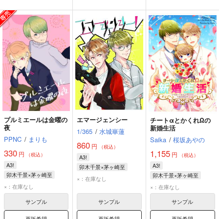
プルミエールは金曜の
エマージェンシー
チートαとかくれΩの
夜
新婚生活
1/365
/
水城崋蓮
PPNC
/
まりも
Saika
/
桜坂あやの
860
円
（税込）
330
1,155
円
円
（税込）
（税込）
A3!
A3!
A3!
卯木千景×茅ヶ崎至
卯木千景×茅ヶ崎至
卯木千景×茅ヶ崎至
卯木千景
茅ヶ崎至
×：在庫なし
卯木千景
茅ヶ崎至
卯木千景
茅ヶ崎至
×：在庫なし
×：在庫なし
サンプル
サンプル
サンプル
再販希望
再販希望
再販希望