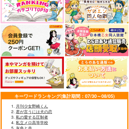
キーワードランキング(集計期間：07/30～08/05)
月刊少女野崎くん
君が言うには犬の恋
私の愛する圧制者
私立メロ高等学校
灰色と赤