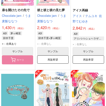
扉を開けたその先で
彼と彼と彼の見た夢
アイス再録
Chocolate jam
/
うま
Chocolate jam
/
うま
アイス
/
テムユキ
佐
麦飯ななつ
麦飯ななつ
野てむゆき
1,430
2,420
2,842
円
円
円
（税込）
（税込）
（税込）
A3!
茅ヶ崎至
A3!
A3!
卯木千景
卯木千景×茅ヶ崎至
アリババ×シェヘラザード
卯木千景
茅ヶ崎至
卯木千景
茅ヶ崎至
○：在庫あり
×：在庫なし
×：在庫なし
摂津万里
サンプル
サンプル
サンプル
再販希望
再販希望
カート