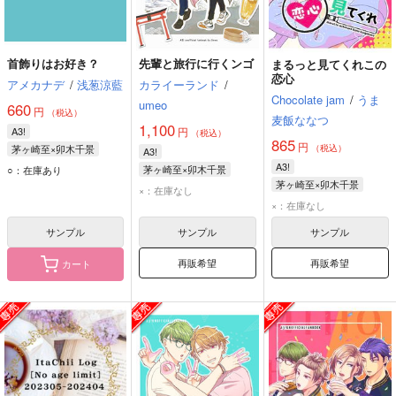
首飾りはお好き？
先輩と旅行に行くンゴ
まるっと見てくれこの
恋心
アメカナデ
/
浅葱涼藍
カライーランド
/
Chocolate jam
/
うま
umeo
660
円
（税込）
麦飯ななつ
1,100
A3!
円
（税込）
865
円
茅ヶ崎至×卯木千景
（税込）
A3!
茅ヶ崎至
卯木千景
A3!
茅ヶ崎至×卯木千景
○：在庫あり
茅ヶ崎至×卯木千景
茅ヶ崎至
卯木千景
×：在庫なし
卯木千景
茅ヶ崎至
×：在庫なし
サンプル
サンプル
サンプル
再販希望
再販希望
カート