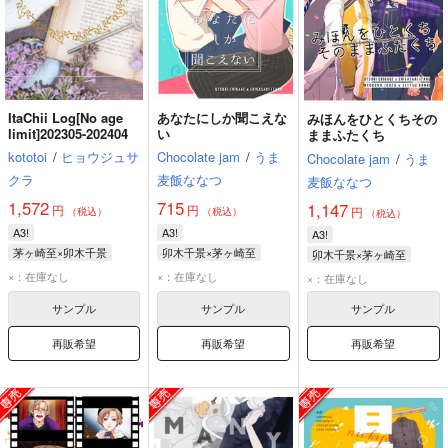
ItaChii Log[No age
あなたにしか聞こえな
みほんをひとくちその
limit]202305-202404
い
ままふたくち
kototoi
/
ヒョウジュサ
Chocolate jam
/
うま
Chocolate jam
/
うま
クラ
麦飯ななつ
麦飯ななつ
1,572
715
1,147
円
円
円
（税込）
（税込）
（税込）
A3!
A3!
A3!
茅ヶ崎至×卯木千景
卯木千景×茅ヶ崎至
卯木千景×茅ヶ崎至
茅ヶ崎至
卯木千景
茅ヶ崎至
卯木千景
卯木千景
茅ヶ崎至
×：在庫なし
×：在庫なし
×：在庫なし
摂津万里
サンプル
サンプル
サンプル
再販希望
再販希望
再販希望