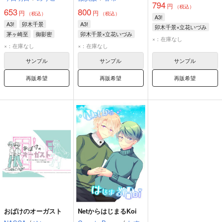
794
円
（税込）
653
800
円
円
（税込）
（税込）
A3!
A3!
卯木千景
A3!
卯木千景×立花いづみ
茅ヶ崎至
御影密
卯木千景×立花いづみ
卯木千景
立花いづみ
×：在庫なし
卯木千景
立花いづみ
×：在庫なし
×：在庫なし
サンプル
サンプル
サンプル
再販希望
再販希望
再販希望
おばけのオーガスト
NetからはじまるKoi