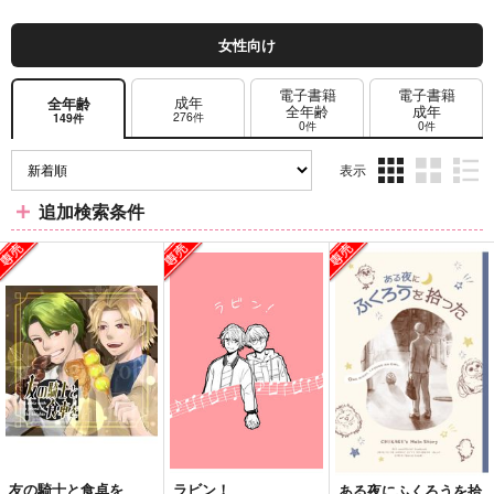
女性向け
電子書籍
電子書籍
成年
全年齢
全年齢
成年
276件
149件
0件
0件
表示
3カ
2カ
1カ
追加検索条件
ラ
ラ
ラ
ム
ム
ム
表
表
表
示
示
示
友の騎士と食卓を
ラビン！
ある夜にふくろうを拾