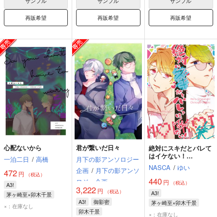
サンプル
サンプル
サンプル
再販希望
再販希望
再販希望
心配ないから
君が繋いだ日々
絶対にスキだとバレて
はイケない！
一泊二日
/
高橋
月下の影アンソロジー
M◯NK◯I寮
NASCA
/
ゆい
企画
/
月下の影アンソ
472
円
（税込）
440
ロジー企画
円
（税込）
A3!
3,222
円
（税込）
A3!
茅ヶ崎至×卯木千景
A3!
御影密
茅ヶ崎至×卯木千景
茅ヶ崎至
卯木千景
×：在庫なし
卯木千景
茅ヶ崎至
卯木千景
×：在庫なし