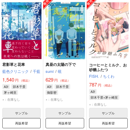
君影草と花車
真昼の太陽の下で
コーヒーとミルク、お
砂糖ふたつ
藍色クリニック
/
千藍
sumi
/
硯
FISH.
/
ちくわ
1,540
629
円
円
（税込）
（税込）
787
円
（税込）
A3!
卯木千景
A3!
卯木千景
A3!
茅ヶ崎至
御影密
卯木千景×茅ヶ崎至
×：在庫なし
×：在庫なし
卯木千景
茅ヶ崎至
×：在庫なし
サンプル
サンプル
サンプル
再販希望
再販希望
再販希望