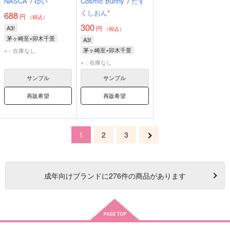
NASCA
/
ゆい
Cosmic Bunny
/
たす
くしおん*
688
円
（税込）
300
A3!
円
（税込）
茅ヶ崎至×卯木千景
A3!
茅ヶ崎至
卯木千景
茅ヶ崎至×卯木千景
×：在庫なし
茅ヶ崎至
卯木千景
×：在庫なし
サンプル
サンプル
再販希望
再販希望
1
2
3
成年
向けブランドに
276
件の商品があります