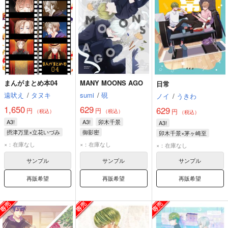
まんがまとめ本04
MANY MOONS AGO
日常
遠吠え
/
タヌキ
sumi
/
硯
ノイ
/
うきわ
1,650
629
629
円
円
円
（税込）
（税込）
（税込）
A3!
A3!
卯木千景
A3!
摂津万里×立花いづみ
御影密
卯木千景×茅ヶ崎至
摂津万里
立花いづみ
卯木千景
茅ヶ崎至
×：在庫なし
×：在庫なし
×：在庫なし
卯木千景
サンプル
サンプル
サンプル
再販希望
再販希望
再販希望