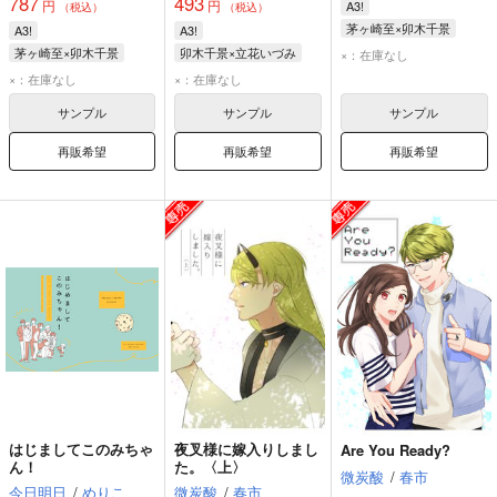
787
493
円
円
A3!
（税込）
（税込）
茅ヶ崎至×卯木千景
A3!
A3!
茅ヶ崎至
卯木千景
茅ヶ崎至×卯木千景
卯木千景×立花いづみ
×：在庫なし
卯木千景
茅ヶ崎至
卯木千景
立花いづみ
×：在庫なし
×：在庫なし
サンプル
サンプル
サンプル
再販希望
再販希望
再販希望
はじましてこのみちゃ
夜叉様に嫁入りしまし
Are You Ready?
ん！
た。〈上〉
微炭酸
/
春市
今日明日
/
めりこ
微炭酸
/
春市