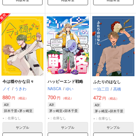
今は穏やかな日々
ハッピーエンド戦略
ふたりのはなし
ノイ
/
うきわ
NASCA
/
ゆい
一泊二日
/
高橋
880
700
472
円
円
円
（税込）
（税込）
（税込）
A3!
A3!
A3!
卯木千景×茅ヶ崎至
茅ヶ崎至×卯木千景
茅ヶ崎至×卯木千景
茅ヶ崎至
卯木千景
茅ヶ崎至
卯木千景
茅ヶ崎至
卯木千景
×：在庫なし
×：在庫なし
×：在庫なし
サンプル
サンプル
サンプル