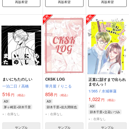
再販希望
再販希望
再販希望
まいにちたのしい
CKSK LOG
正直に話すまで出られ
ませんっ！
一泊二日
/
高橋
華月屋
/
りこる
1/365
/
水城崋蓮
516
858
円
円
（税込）
（税込）
1,022
円
（税込）
A3!
A3!
A3!
茅ヶ崎至×卯木千景
卯木千景×佐久間咲也
卯木千景×立花いづみ
茅ヶ崎至
卯木千景
卯木千景
佐久間咲也
×：在庫なし
×：在庫なし
卯木千景
立花いづみ
×：在庫なし
サンプル
サンプル
サンプル