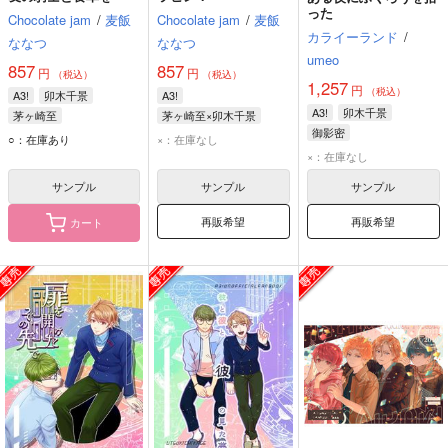
った
Chocolate jam
/
麦飯
Chocolate jam
/
麦飯
カライーランド
/
ななつ
ななつ
umeo
857
857
円
円
（税込）
（税込）
1,257
円
（税込）
A3!
卯木千景
A3!
A3!
卯木千景
茅ヶ崎至
茅ヶ崎至×卯木千景
御影密
茅ヶ崎至
卯木千景
○：在庫あり
×：在庫なし
×：在庫なし
サンプル
サンプル
サンプル
再販希望
再販希望
カート