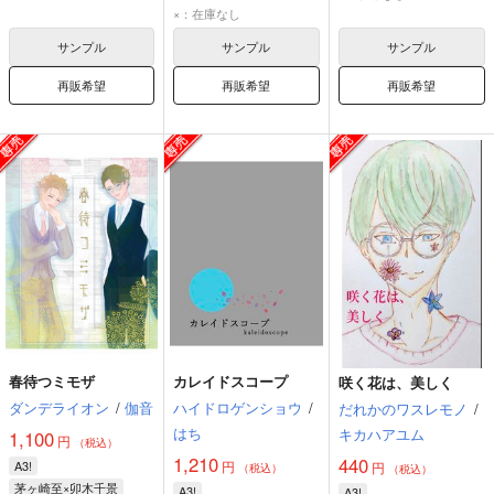
×：在庫なし
サンプル
サンプル
サンプル
再販希望
再販希望
再販希望
春待つミモザ
カレイドスコープ
咲く花は、美しく
ダンデライオン
/
伽音
ハイドロゲンショウ
/
だれかのワスレモノ
/
はち
キカハアユム
1,100
円
（税込）
1,210
440
A3!
円
円
（税込）
（税込）
茅ヶ崎至×卯木千景
A3!
A3!