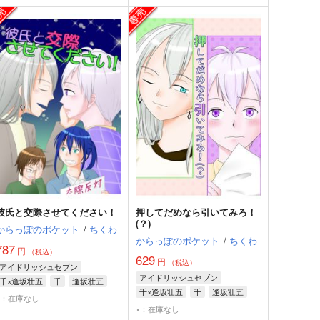
彼氏と交際させてください！
押してだめなら引いてみろ！
(？)
からっぽのポケット
/
ちくわ
からっぽのポケット
/
ちくわ
787
円
（税込）
629
円
（税込）
アイドリッシュセブン
アイドリッシュセブン
千×逢坂壮五
千
逢坂壮五
千×逢坂壮五
千
逢坂壮五
×：在庫なし
×：在庫なし