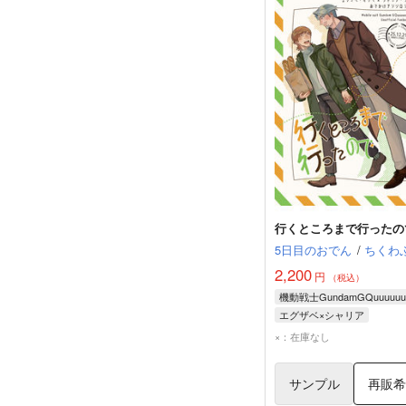
行くところまで行ったの
5日目のおでん
/
ちくわ
2,200
円
（税込）
機動戦士GundamGQuuuuuu
エグザベ×シャリア
エグザベ・オリベ
×：在庫なし
シャリア・ブル
サンプル
再販