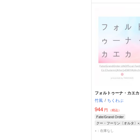
フォルトゥーナ・カエカ
竹風
/
ちくわぶ
944
円
（税込）
Fate/Grand Order
クー・フーリン〔オルタ〕
×：在庫なし
エミヤ
女王メイヴ