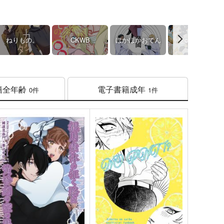
ねりもの。
CKWB
ほかほかおでん
_caprice...
籍
全年齢
電子書籍
成年
0件
1件