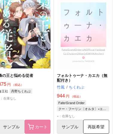
梟の王と悩める従者
フォルトゥーナ・カエカ（無
配付き）
875
円
（税込）
竹風
/
ちくわぶ
海王社
丹野ちくわぶ
944
円
（税込）
×：在庫なし
Fate/Grand Order
クー・フーリン〔オルタ〕×エミヤ
クー・フーリン〔オルタ〕
×：在庫なし
エミヤ
女王メイヴ
サンプル
カート
サンプル
再販希望