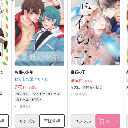
で
鳥籠の少年
宝石の子
ぶ
ねりもの屋
/
ちくわ
869
円
（税込）
770
円
芳文社
丹野ちくわぶ
（税込）
X
ガンダム
ジュドー×カミーユ
×：在庫なし
カミーユ・ビダン
ジュドー・アーシタ
×：在庫なし
希望
サンプル
再販希望
サンプル
カート