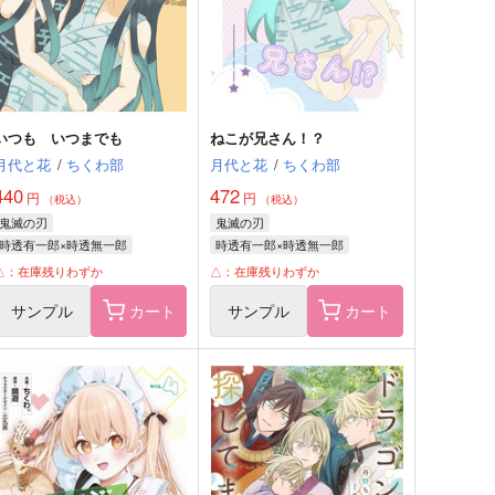
いつも いつまでも
ねこが兄さん！？
月代と花
/
ちくわ部
月代と花
/
ちくわ部
440
472
円
円
（税込）
（税込）
鬼滅の刃
鬼滅の刃
時透有一郎×時透無一郎
時透有一郎×時透無一郎
時透有一郎
時透無一郎
時透有一郎
時透無一郎
△：在庫残りわずか
△：在庫残りわずか
サンプル
カート
サンプル
カート