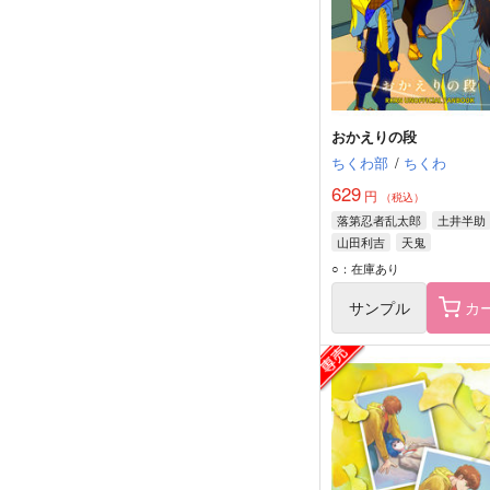
おかえりの段
ちくわ部
/
ちくわ
629
円
（税込）
落第忍者乱太郎
土井半助
山田利吉
天鬼
○：在庫あり
サンプル
カ