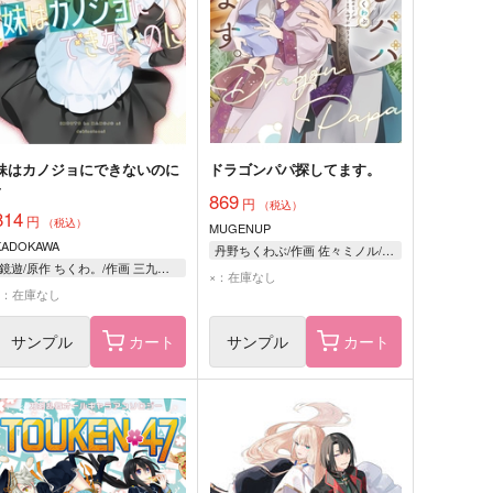
妹はカノジョにできないのに
ドラゴンパパ探してます。
4
869
円
（税込）
814
円
（税込）
MUGENUP
KADOKAWA
丹野ちくわぶ/作画 佐々ミノル/原作
鏡遊/原作 ちくわ。/作画 三九呂/キャラクターデザイン
×：在庫なし
×：在庫なし
サンプル
カート
サンプル
カート