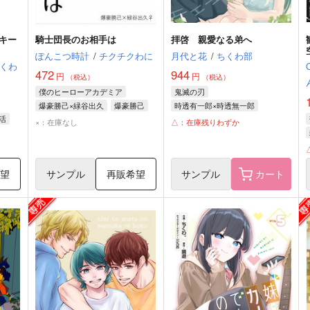
キー
騎士団長のお相手は
拝啓 親愛なる弟へ
ぽんこつ時計
/
チクチクわに
月代と花
/
ちくわ部
くわ
472
944
円
円
（税込）
（税込）
僕のヒーローアカデミア
鬼滅の刃
爆豪勝己×緑谷出久
爆豪勝己
時透有一郎×時透無一郎
活
緑谷出久
時透有一郎
時透無一郎
×：在庫なし
△：在庫残りわずか
希望
サンプル
再販希望
サンプル
カート