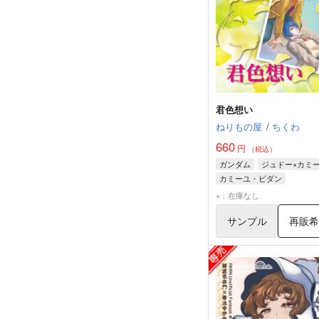
君色想い
ねりもの屋
/
ちくわ
660
円
（税込）
ガンダム
ジュドー×カミ
カミーユ・ビダン
ジュドー・アーシタ
×：在庫なし
サンプル
再販