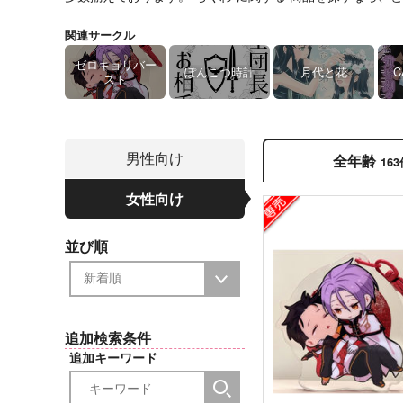
関連サークル
ゼロキョリバー
ぽんこつ時計
月代と花
C
スト
男性向け
全年齢
16
女性向け
並び順
追加検索条件
追加キーワード