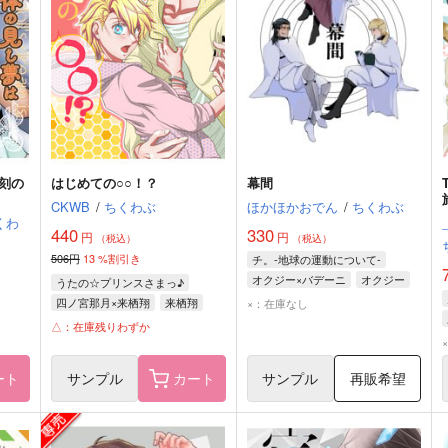
刻の
はじめての○○！？
幕間
CKWB
/
ちくわぶ
ほかほかおでん
/
ちくわぶ
くわ
_
440
330
円
円
（税込）
（税込）
506円
13
%割引き
チ。-地球の運動について-
オクジー×バデーニ
オクジー
うたの☆プリンスさまっ♪
バデーニ
ヨレンタ
四ノ宮那月×来栖翔
来栖翔
×：在庫なし
四ノ宮那月
△：在庫残りわずか
ート
サンプル
カート
サンプル
再販希望