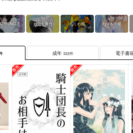
ARBUNCLE
おでん屋台
ちくわ部
ねりもの屋
成年
電子書
322件
3件