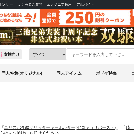
Bオンリー
よくあるご質問
エンジニア採用
アルバイト
女性向け
同人特集(オリジナル)
同人アイテム
ボドゲ特集
「
ユリスバ介錯グリッターキーホルダー
(
ゼロキョリバースト
)」
「
騎士
らのあな通販にお任せください。