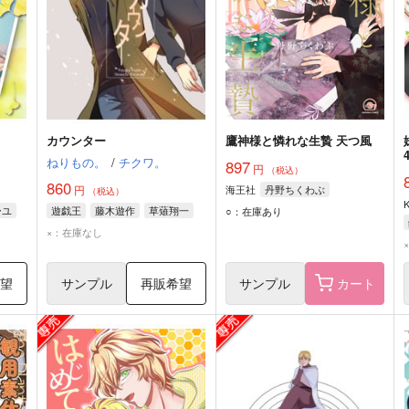
カウンター
鷹神様と憐れな生贄 天つ風
ねりもの。
/
チクワ。
897
円
（税込）
860
円
海王社
丹野ちくわぶ
（税込）
ーユ
遊戯王
藤木遊作
草薙翔一
○：在庫あり
×：在庫なし
希望
サンプル
再販希望
サンプル
カート