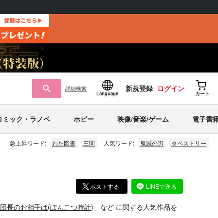
新規登録
ログイン
詳細
検索
Language
カート
コミック・ラノベ
ホビー
映像/音楽/ゲーム
電子書
急上昇ワード:
わた図書
三間
人気ワード:
鬼滅の刃
タペストリー
ポストする
LINEで送る
団長のお相手は
(
ぽんこつ時計
)」
など
に関する人気作品を