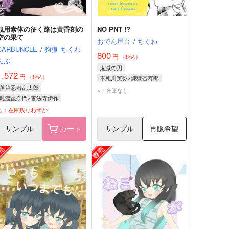
観用素体の征く路は黄昏刻の
NO PNT !?
空の果て
おでん屋台
/
ちくわ
CARBUNCLE
/
狗狼
ちくわ
800
円
（税込）
んぶ
鬼滅の刃
1,572
円
（税込）
不死川実弥×煉獄杏寿郎
落第忍者乱太郎
不死川実弥
煉獄杏寿郎
×：在庫なし
雑渡昆奈門×善法寺伊作
雑渡昆奈門
善法寺伊作
△：在庫残りわずか
サンプル
カート
サンプル
再販希望