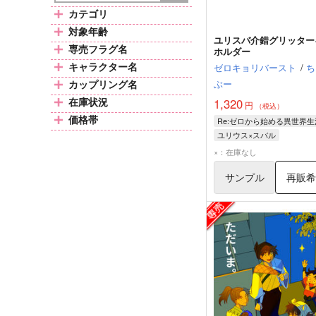
カテゴリ
対象年齢
ユリスバ介錯グリッター
専売フラグ名
ホルダー
キャラクター名
ゼロキョリバースト
/
ち
カップリング名
ぶー
在庫状況
1,320
円
（税込）
価格帯
Re:ゼロから始める異世界生
ユリウス×スバル
ナツキ・スバル
×：在庫なし
ユリウス・ユークリウス
サンプル
再販