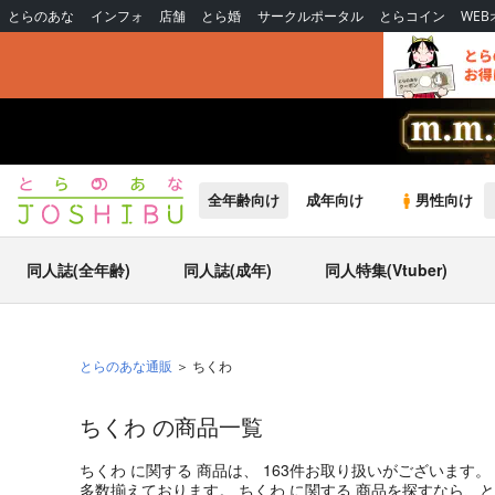
とらのあな
インフォ
店舗
とら婚
サークルポータル
とらコイン
WE
全年齢向け
成年向け
男性向け
同人誌(全年齢)
同人誌(成年)
同人特集(Vtuber)
とらのあな通販
ちくわ
ちくわ の商品一覧
ちくわ
に関する
商品
は、
163
件お取り扱いがございます。
多数揃えております。
ちくわ
に関する
商品
を探すなら、と