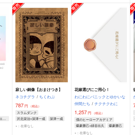
寂しい銅像【おまけつき】
花嫁選びにご用心！
ネコチグラ
/
ちくわぶ
わにわにパニックとゆかいな
仲間たち
/
チクチクわに
787
円
（税込）
1,257
スラムダンク
円
（税込）
クー・フーリン〔オルタ〕×エミヤ
沢北栄治×深津一成
深津一成
僕のヒーローアカデミア
沢北栄治
爆豪勝己×緑谷出久
爆豪勝己
×：在庫なし
緑谷出久
×：在庫なし