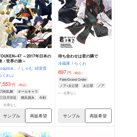
TOUKEN×47 ～2017年日本の
待ち合わせは君の隣で
旅・世界の旅～
冷蔵庫
/
ちくわ
caprice...
/
しゃむ
緋室晋
897
円
（税込）
ちくわぶ
Fate/Grand Order
7,553
円
（税込）
ノア×太公望
太公望
ノア
刀剣乱舞
オールキャラ
×：在庫なし
三日月宗近
鶴丸国永
今剣
×：在庫なし
サンプル
再販希望
サンプル
再販希望