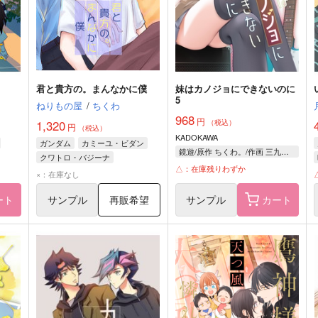
君と貴方の。まんなかに僕
妹はカノジョにできないのに
5
ねりもの屋
/
ちくわ
968
円
1,320
（税込）
円
（税込）
KADOKAWA
ガンダム
カミーユ・ビダン
鏡遊/原作 ちくわ。/作画 三九呂/キャラクターデザイン
クワトロ・バジーナ
△：在庫残りわずか
×：在庫なし
ート
サンプル
再販希望
サンプル
カート