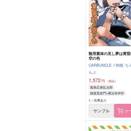
観用素体の見し夢は黄昏
空の色
CARBUNCLE
/
狗狼
ち
んぶ
1,572
円
（税込）
落第忍者乱太郎
雑渡昆奈門×善法寺伊作
雑渡昆奈門
善法寺伊作
○：在庫あり
サンプル
カ