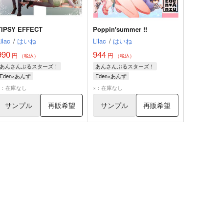
TIPSY EFFECT
Poppin'summer !!
ilac
/
はいね
Lilac
/
はいね
990
944
円
円
（税込）
（税込）
あんさんぶるスターズ！
あんさんぶるスターズ！
Eden×あんず
Eden×あんず
×：在庫なし
×：在庫なし
サンプル
再販希望
サンプル
再販希望