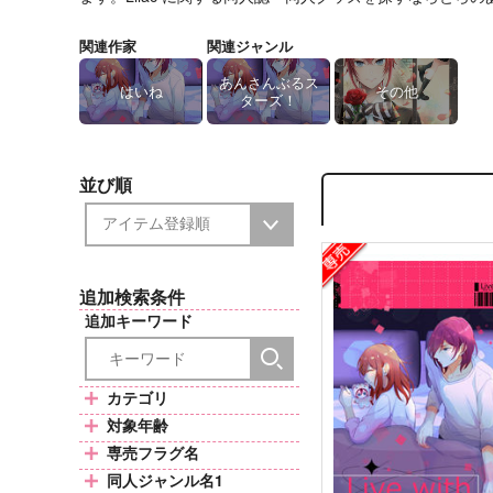
関連作家
関連ジャンル
あんさんぶるス
はいね
その他
ターズ！
並び順
追加検索条件
追加キーワード
カテゴリ
対象年齢
専売フラグ名
同人ジャンル名1