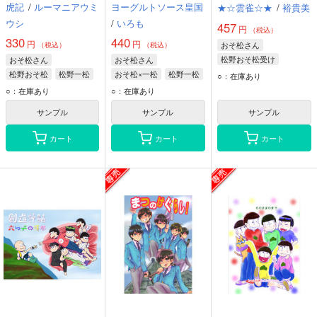
虎記
/
ルーマニアウミ
ヨーグルトソース皇国
★☆雲雀☆★
/
裕貴美
ウシ
/
いろも
457
円
（税込）
330
440
円
円
おそ松さん
（税込）
（税込）
松野おそ松受け
おそ松さん
おそ松さん
松野おそ松
松野おそ松
松野一松
おそ松×一松
松野一松
○：在庫あり
松野カラ松
松野おそ松
○：在庫あり
○：在庫あり
松野チョロ松
サンプル
サンプル
サンプル
カート
カート
カート