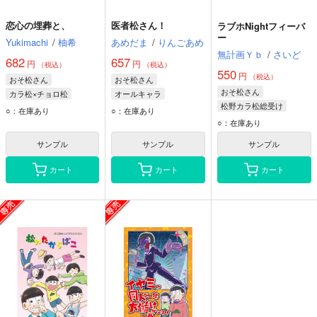
恋心の埋葬と、
医者松さん！
ラブホNightフィーバ
ー
Yukimachi
/
柚希
あめだま
/
りんごあめ
無計画Ｙｂ
/
さいど
682
657
円
円
（税込）
（税込）
550
円
（税込）
おそ松さん
おそ松さん
おそ松さん
カラ松×チョロ松
オールキャラ
松野カラ松総受け
松野チョロ松
松野一松
松野カラ松
○：在庫あり
○：在庫あり
松野カラ松
松野カラ松
松野おそ松
○：在庫あり
松野おそ松
松野おそ松
サンプル
サンプル
サンプル
松野チョロ松
カート
カート
カート