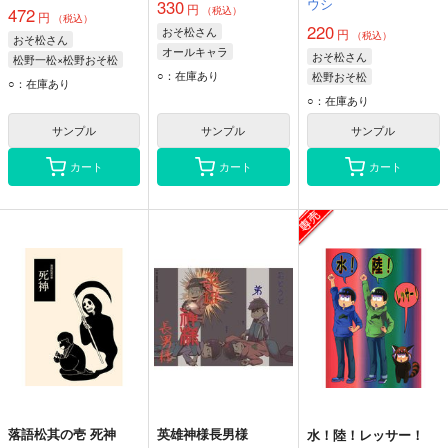
ウシ
330
円
472
（税込）
円
（税込）
220
おそ松さん
円
（税込）
おそ松さん
オールキャラ
おそ松さん
松野一松×松野おそ松
オールキャラ
○：在庫あり
松野おそ松
松野一松
松野おそ松
○：在庫あり
松野おそ松
松野十四松
○：在庫あり
松野トド松
サンプル
サンプル
サンプル
カート
カート
カート
落語松其の壱 死神
英雄神様長男様
水！陸！レッサー！