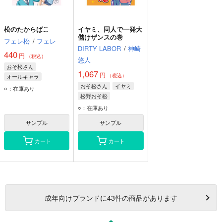
松のたからばこ
イヤミ、同人で一発大
儲けザンスの巻
フェレ松
/
フェレ
DIRTY LABOR
/
神崎
440
円
（税込）
悠人
おそ松さん
1,067
円
（税込）
オールキャラ
おそ松さん
イヤミ
松野カラ松
○：在庫あり
松野おそ松
クソタンクトップ
松野チョロ松
松野おそ松
○：在庫あり
サンプル
サンプル
カート
カート
成年
向けブランドに
43
件の商品があります