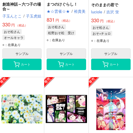
創造神話～六つ子の場
まつのけぐらし！
そのままの君で
合～
★☆雲雀☆★
/
裕貴美
luciole
/
吉沢 蛍
子玉んとこ
/
子玉虎姐
831
330
円
円
（税込）
（税込）
330
円
（税込）
おそ松さん
おそ松さん
おそ松さん
松野おそ松 受け
おそ×チョロ
オールキャラ
松野おそ松
松野チョロ松
○：在庫あり
○：在庫あり
松野おそ松
○：在庫あり
松野おそ松
おそ子
松野カラ松
サンプル
サンプル
サンプル
松野チョロ松
カート
カート
カート