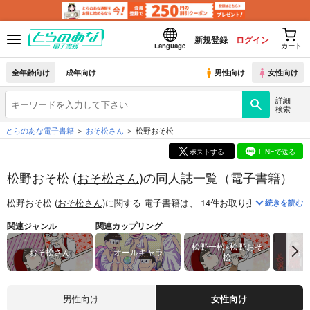
新規登録
ログイン
Language
カート
全年齢向け
成年向け
男性向け
女性向け
詳細
検索
とらのあな電子書籍
おそ松さん
松野おそ松
ポストする
LINEで送る
松野おそ松 (
おそ松さん
)の同人誌一覧（電子書籍）
松野おそ松 (
おそ松さん
)
に関する
電子書籍
は、
14
件お取り扱いがござい
続きを読む
関連ジャンル
関連カップリング
松野一松×松野おそ
おそ松さん
オールキャラ
おそ
松
男性向け
女性向け