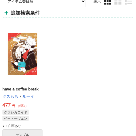
表示
3カ
2カ
1カ
追加検索条件
ラ
ラ
ラ
ム
ム
ム
表
表
表
示
示
示
have a coffee break
クズもち
/
ルーイ
477
円
（税込）
クラシカロイド
ベートーヴェン
○：在庫あり
サンプル