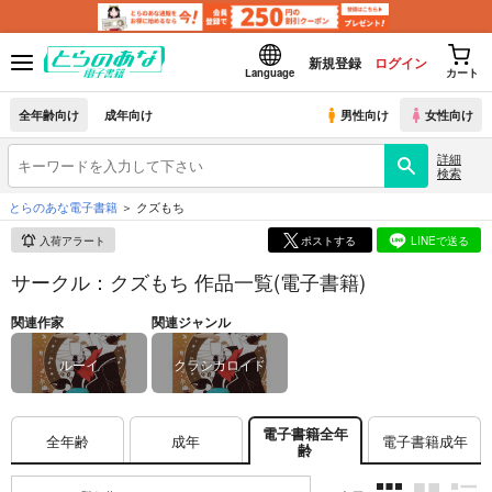
新規登録
ログイン
Language
カート
全年齢向け
成年向け
男性向け
女性向け
詳細
検索
とらのあな電子書籍
クズもち
入荷アラート
ポストする
LINEで送る
サークル：クズもち 作品一覧(電子書籍)
関連作家
関連ジャンル
ルーイ
クラシカロイド
電子書籍全年
全年齢
成年
電子書籍成年
齢