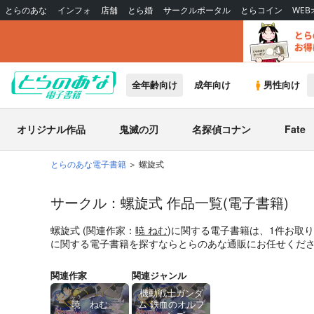
とらのあな
インフォ
店舗
とら婚
サークルポータル
とらコイン
WE
全年齢向け
成年向け
男性向け
オリジナル作品
鬼滅の刃
名探偵コナン
Fate
とらのあな電子書籍
螺旋式
サークル：螺旋式 作品一覧(電子書籍)
螺旋式 (関連作家：
暁 ねむ
)に関する電子書籍は、1件お取
に関する電子書籍を探すならとらのあな通販にお任せくだ
関連作家
関連ジャンル
機動戦士ガンダ
暁 ねむ
ム 鉄血のオルフ