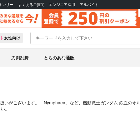
Bオンリー
よくあるご質問
エンジニア採用
アルバイト
女性向け
刀剣乱舞
とらのあな通販
り扱いがございます。「
Nymphaea
」など、
機動戦士ガンダム 鉄血のオ
さい。