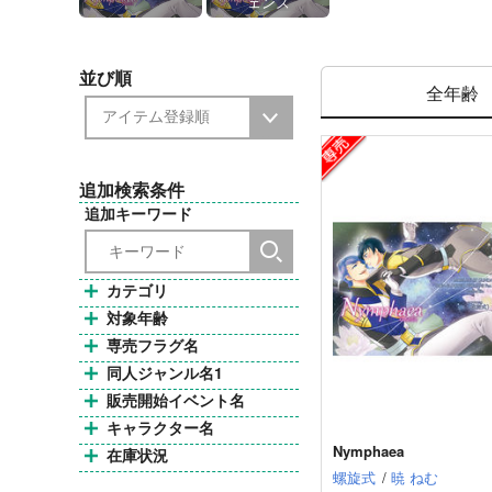
ェンズ
並び順
全年齢
追加検索条件
追加キーワード
カテゴリ
対象年齢
専売フラグ名
同人ジャンル名1
販売開始イベント名
キャラクター名
Nymphaea
在庫状況
螺旋式
/
暁 ねむ