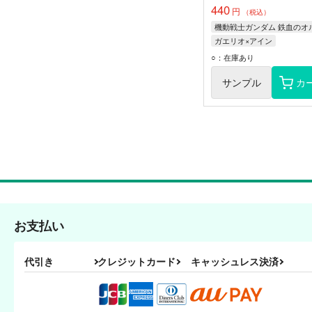
440
円
（税込）
ガエリオ×アイン
ガエリオ・ボードウィン
○：在庫あり
アイン・ダルトン
サンプル
カ
お支払い
代引き
クレジットカード
キャッシュレス決済