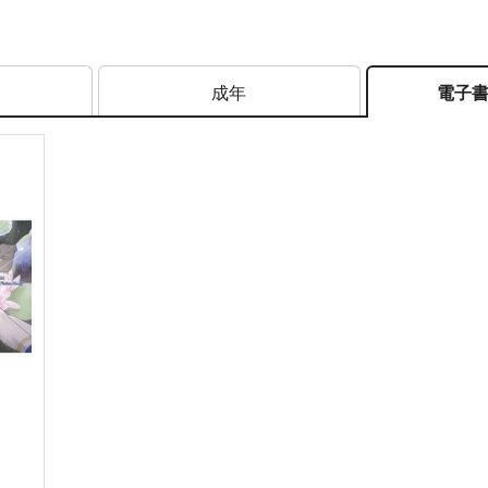
成年
電子