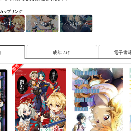
カップリング
空×ベネット
ショウ×蛍
ノボリ×ショウ
成年
電子書
31件
件