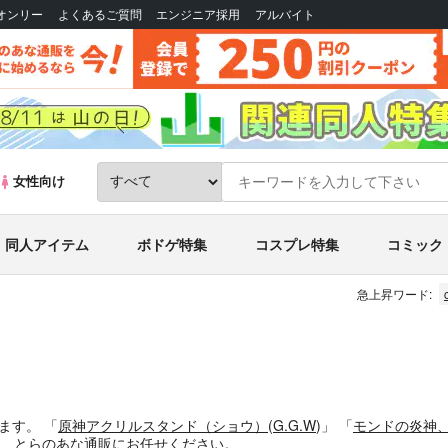
Bオンリー
よくあるご質問
エンジニア採用
アルバイト
女性向け
同人アイテム
ボドゲ特集
コスプレ特集
コミック
急上昇ワード:
います。
「
原神アクリルスタンド（ショウ）
(
G.G.W
)」
「
モンドの炎神
、とらのあな通販にお任せください。