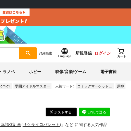
新規登録
ログイン
詳細
検索
Language
カート
・ラノベ
ホビー
映像/音楽/ゲーム
電子書籍
comic1
学園アイドルマスター
人気ワード:
コミックマーケット…
原神
ポストする
LINEで送る
、幸福化計画
(
サクライロパレット
)」
など
に関する人気作品