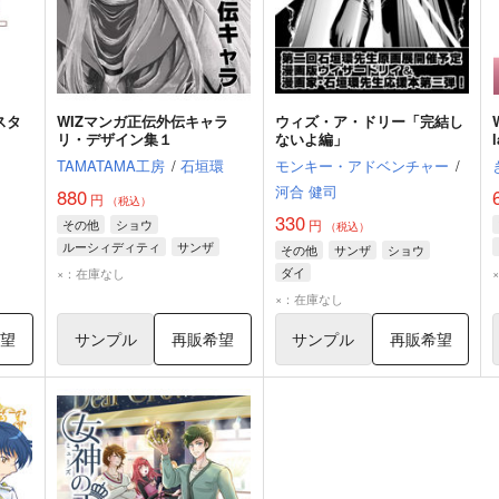
スタ
WIZマンガ正伝外伝キャラ
ウィズ・ア・ドリー「完結し
リ・デザイン集１
ないよ編」
TAMATAMA工房
/
石垣環
モンキー・アドベンチャー
/
河合 健司
880
円
（税込）
330
その他
ショウ
円
（税込）
ルーシィディティ
サンザ
その他
サンザ
ショウ
ダイ
×：在庫なし
×：在庫なし
希望
サンプル
再販希望
サンプル
再販希望