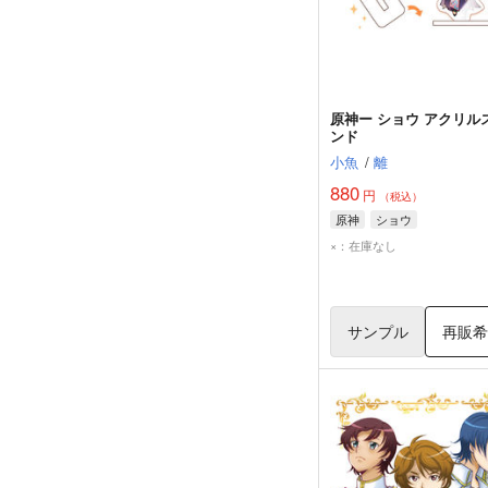
原神ー ショウ アクリル
ンド
小魚
/
離
880
円
（税込）
原神
ショウ
×：在庫なし
サンプル
再販