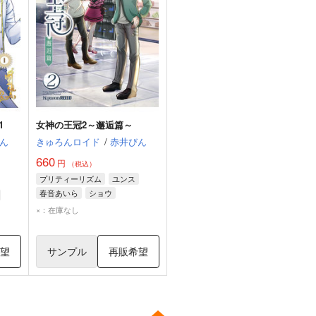
1
女神の王冠2～邂逅篇～
ん
きゅろんロイド
/
赤井びん
660
円
（税込）
プリティーリズム
ユンス
春音あいら
ショウ
×：在庫なし
希望
サンプル
再販希望