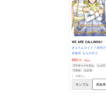
WE ARE CALLINGS!! 
きゅろんロイド
/
赤井び
赤坂択
もちのすけ
660
円
（税込）
プリティーリズム
ショウ
ワタル
ヒビキ
×：在庫なし
サンプル
再販