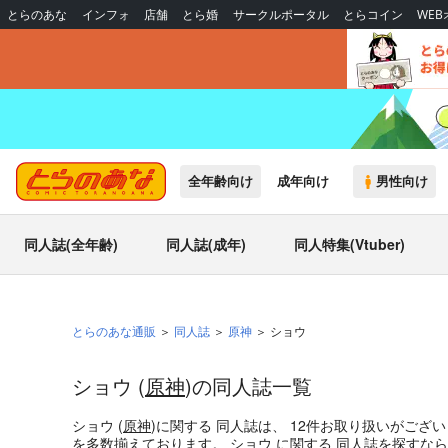
とらのあな
インフォ
店舗
とら婚
サークルポータル
とらコイン
WE
全年齢向け
成年向け
男性向け
同人誌(全年齢)
同人誌(成年)
同人特集(Vtuber)
とらのあな通販
同人誌
原神
ショウ
ショウ (
原神
)の同人誌一覧
ショウ (
原神
)
に関する
同人誌
は、
12
件お取り扱いがござ
を多数揃えております。
ショウ
に関する
同人誌
を探すなら