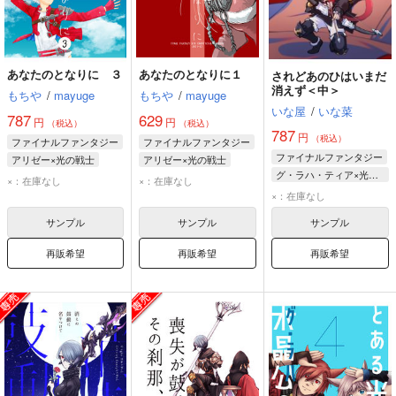
あなたのとなりに ３
あなたのとなりに１
されどあのひはいまだ
消えず＜中＞
もちや
/
mayuge
もちや
/
mayuge
いな屋
/
いな菜
787
629
円
円
（税込）
（税込）
787
円
（税込）
ファイナルファンタジー
ファイナルファンタジー
ファイナルファンタジー
アリゼー×光の戦士
アリゼー×光の戦士
グ・ラハ・ティア×光の戦士♀
アリゼー
光の戦士♀
アリゼー・ルヴェユール
×：在庫なし
×：在庫なし
グ・ラハ・ティア
光の戦士♀
×：在庫なし
光の戦士♀
サンプル
サンプル
サンプル
再販希望
再販希望
再販希望