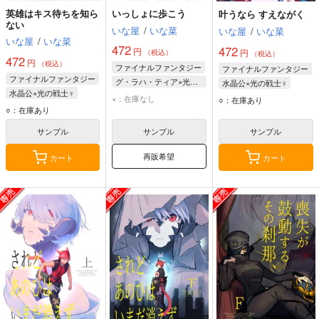
英雄はキス待ちを知ら
いっしょに歩こう
叶うなら すえながく
ない
いな屋
/
いな菜
いな屋
/
いな菜
いな屋
/
いな菜
472
472
円
円
（税込）
（税込）
472
円
（税込）
ファイナルファンタジー
ファイナルファンタジー
ファイナルファンタジー
グ・ラハ・ティア×光の戦士♀
水晶公×光の戦士♀
水晶公×光の戦士♀
グ・ラハ・ティア
水晶公
光の戦士♀
×：在庫なし
○：在庫あり
水晶公
光の戦士♀
○：在庫あり
光の戦士♀
サンプル
サンプル
サンプル
再販希望
カート
カート