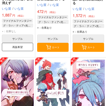
消えず
る
いな屋
/
いな菜
いな屋
/
いな菜
いな屋
/
いな菜
472
円
（税込）
1,887
1,572
円
円
（税込）
（税込）
ファイナルファンタジー
ファイナルファンタジー
ファイナルファンタジー
グ・ラハ・ティア×光の戦士♀
グ・ラハ・ティア×光の戦士♀
グ・ラハ・ティア×光の戦士♀
グ・ラハ・ティア
○：在庫あり
グ・ラハ・ティア
光の戦士♀
×：在庫なし
光の戦士♀
○：在庫あり
光の戦士♀
グ・ラハ・ティア
サンプル
サンプル
サンプル
再販希望
カート
カート