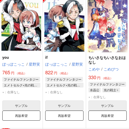
you
if
ちいさなちいさなおは
なし
ぽっぽこっこ
/
星野実
ぽっぽこっこ
/
星野実
こめや
/
こめびつ
765
822
円
円
（税込）
（税込）
330
円
（税込）
ファイナルファンタジー
ファイナルファンタジー
ファイナルファンタジー
エメトセルク×光の戦士♀
エメトセルク×光の戦士♀
水晶公
光の戦士♀
エメトセルク
エメトセルク
×：在庫なし
×：在庫なし
光の戦士♀
光の戦士♀
×：在庫なし
サンプル
サンプル
サンプル
再販希望
再販希望
再販希望