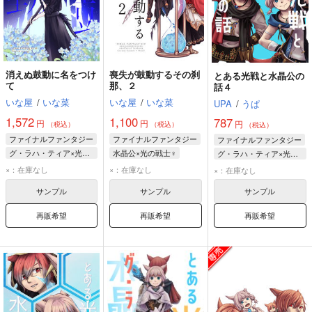
消えぬ鼓動に名をつけ
喪失が鼓動するその刹
とある光戦と水晶公の
て
那、２
話４
いな屋
/
いな菜
いな屋
/
いな菜
UPA
/
うぱ
1,572
1,100
787
円
円
円
（税込）
（税込）
（税込）
ファイナルファンタジー
ファイナルファンタジー
ファイナルファンタジー
グ・ラハ・ティア×光の戦士♀
水晶公×光の戦士♀
グ・ラハ・ティア×光の戦士♀
光の戦士♀
水晶公
光の戦士♀
グ・ラハ・ティア
×：在庫なし
×：在庫なし
×：在庫なし
グ・ラハ・ティア
水晶公
光の戦士♀
サンプル
サンプル
サンプル
水晶公
再販希望
再販希望
再販希望