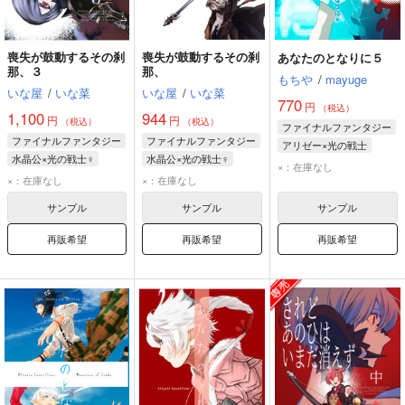
喪失が鼓動するその刹
喪失が鼓動するその刹
あなたのとなりに５
那、３
那、
もちや
/
mayuge
いな屋
/
いな菜
いな屋
/
いな菜
770
円
（税込）
1,100
944
円
円
（税込）
（税込）
ファイナルファンタジー
ファイナルファンタジー
ファイナルファンタジー
アリゼー×光の戦士
水晶公×光の戦士♀
水晶公×光の戦士♀
アリゼー・ルヴェユール
×：在庫なし
水晶公
光の戦士♀
光の戦士♀
水晶公
×：在庫なし
×：在庫なし
光の戦士♀
サンプル
サンプル
サンプル
再販希望
再販希望
再販希望