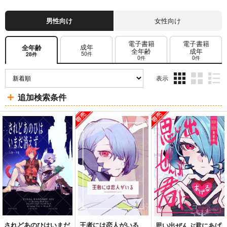
男性向け
女性向け
電子書籍
電子書籍
成年
全年齢
全年齢
成年
50件
28件
0件
0件
表示
3カ
2カ
1カ
追加検索条件
ラ
ラ
ラ
ム
ム
ム
表
表
表
示
示
示
されどあのひはいまだ
王者には恋人がいる
思い出ぜんぶ君にあげ