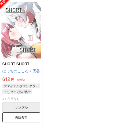
SHORT SHORT
ぼっちのこころ
/
天谷
612
円
（税込）
ファイナルファンタジー
アリゼー×光の戦士
アリゼー・ルヴェユール
×：在庫なし
光の戦士♀
サンプル
再販希望