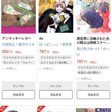
アンラッキーレター
do
異世界に召喚された光
の戦士は特殊ステータ
幻覚戦士
/
葉月サイキ
ぽっぽこっこ
/
星野実
ス《英雄》を悪用しま
焦げ焦げゆっけ
/
ゆっ
す
550
787
円
円
（税込）
（税込）
け
ファイナルファンタジー
ファイナルファンタジー
787
円
サンクレッド・ウォータース
エメトセルク×光の戦士♀
（税込）
タタル
光の戦士♀
エメトセルク
ファイナルファンタジー
×：在庫なし
×：在庫なし
光の戦士♀
水晶公×光の戦士♀
水晶公
光の戦士♀
×：在庫なし
グ・ラハ・ティア
サンプル
サンプル
サンプル
再販希望
再販希望
再販希望