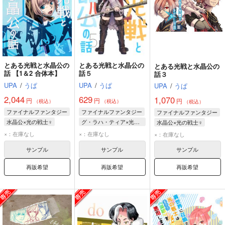
とある光戦と水晶公の
とある光戦と水晶公の
とある光戦と水晶公の
話 【1＆2 合体本】
話５
話３
UPA
/
うぱ
UPA
/
うぱ
UPA
/
うぱ
2,044
629
1,070
円
円
円
（税込）
（税込）
（税込）
ファイナルファンタジー
ファイナルファンタジー
ファイナルファンタジー
水晶公×光の戦士♀
グ・ラハ・ティア×光の戦士♀
水晶公×光の戦士♀
水晶公
光の戦士♀
光の戦士♀
水晶公
×：在庫なし
×：在庫なし
×：在庫なし
グ・ラハ・ティア
グ・ラハ・ティア
グ・ラハ・ティア
サンプル
サンプル
サンプル
光の戦士♀
再販希望
再販希望
再販希望