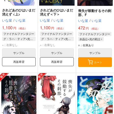
されどあのひはいまだ
されどあのひはいまだ
喪失が鼓動するその刹
消えず <上>
消えず＜下＞
那、F
いな屋
/
いな菜
いな屋
/
いな菜
いな屋
/
いな菜
1,100
1,100
472
円
円
円
（税込）
（税込）
（税込）
ファイナルファンタジー
ファイナルファンタジー
ファイナルファンタジー
グ・ラハ・ティア×光の戦士♀
グ・ラハ・ティア×光の戦士♀
水晶公×光の戦士♀
グ・ラハ・ティア
グ・ラハ・ティア
水晶公
光の戦士♀
×：在庫なし
×：在庫なし
○：在庫あり
光の戦士♀
光の戦士♀
サンプル
サンプル
サンプル
再販希望
再販希望
カート