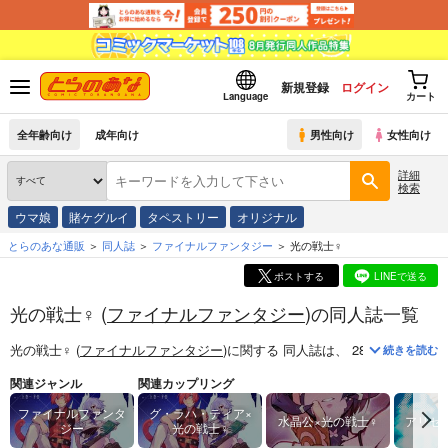
新規登録
ログイン
Language
カート
全年齢向け
成年向け
男性向け
女性向け
詳細
検索
ウマ娘
賭ケグルイ
タペストリー
オリジナル
とらのあな通販
同人誌
ファイナルファンタジー
光の戦士♀
ポストする
LINEで送る
光の戦士♀ (
ファイナルファンタジー
)の同人誌一覧
光の戦士♀ (
ファイナルファンタジー
)
に関する
同人誌
は、
28
件お取り扱い
続きを読む
関連ジャンル
関連カップリング
ファイナルファンタ
グ・ラハ・ティア×
水晶公×光の戦士♀
アリゼ
ジー
光の戦士♀