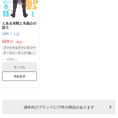
とある光戦と水晶公の
話５
UPA
/
うぱ
629
円
（税込）
ファイナルファンタジー
グ・ラハ・ティア×光の戦士♀
光の戦士♀
×：在庫なし
グ・ラハ・ティア
サンプル
再販希望
成年
向けブランドに
17
件の商品があります