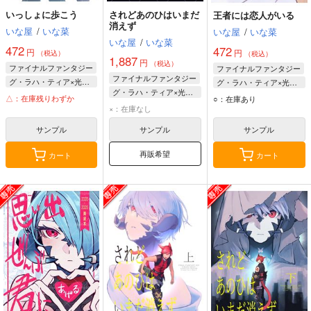
いっしょに歩こう
されどあのひはいまだ
王者には恋人がいる
消えず
いな屋
/
いな菜
いな屋
/
いな菜
いな屋
/
いな菜
472
472
円
円
（税込）
（税込）
1,887
円
（税込）
ファイナルファンタジー
ファイナルファンタジー
ファイナルファンタジー
グ・ラハ・ティア×光の戦士♀
グ・ラハ・ティア×光の戦士♀
グ・ラハ・ティア×光の戦士♀
グ・ラハ・ティア
グ・ラハ・ティア
△：在庫残りわずか
○：在庫あり
グ・ラハ・ティア
×：在庫なし
光の戦士♀
光の戦士♀
光の戦士♀
サンプル
サンプル
サンプル
再販希望
カート
カート