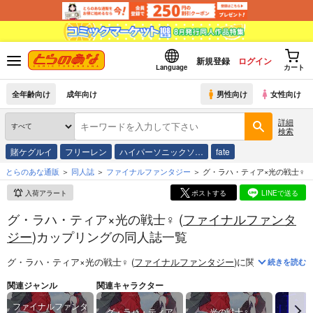
新規登録
ログイン
Language
カート
全年齢向け
成年向け
男性向け
女性向け
詳細
検索
賭ケグルイ
フリーレン
ハイパーソニックソ…
fate
とらのあな通販
同人誌
ファイナルファンタジー
グ・ラハ・ティア×光の戦士♀
入荷アラート
ポストする
LINEで送る
グ・ラハ・ティア×光の戦士♀ (
ファイナルファンタ
ジー
)カップリングの同人誌一覧
グ・ラハ・ティア×光の戦士♀ (
ファイナルファンタジー
)
に関する
同人誌
続きを読む
関連ジャンル
関連キャラクター
ファイナルファンタ
グ・ラハ・ティア
光の戦士♀