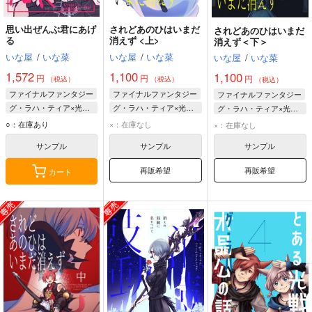
思い出ぜんぶ君にあげ
されどあのひはいまだ
されどあのひはいまだ
る
消えず <上>
消えず＜下＞
いな屋
/
いな菜
いな屋
/
いな菜
いな屋
/
いな菜
1,572
1,100
1,100
円
円
円
（税込）
（税込）
（税込）
ファイナルファンタジー
ファイナルファンタジー
ファイナルファンタジー
グ・ラハ・ティア×光の戦士♀
グ・ラハ・ティア×光の戦士♀
グ・ラハ・ティア×光の戦士♀
光の戦士♀
グ・ラハ・ティア
グ・ラハ・ティア
○：在庫あり
×：在庫なし
×：在庫なし
グ・ラハ・ティア
光の戦士♀
光の戦士♀
サンプル
サンプル
サンプル
再販希望
再販希望
カート