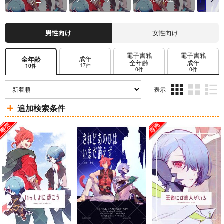
ジー
男性向け
女性向け
電子書籍
電子書籍
成年
全年齢
全年齢
成年
17件
10件
0件
0件
表示
3カ
2カ
1カ
追加検索条件
ラ
ラ
ラ
ム
ム
ム
表
表
表
示
示
示