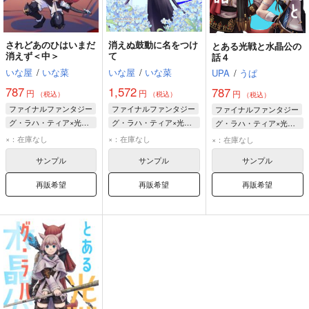
されどあのひはいまだ
消えぬ鼓動に名をつけ
とある光戦と水晶公の
消えず＜中＞
て
話４
いな屋
/
いな菜
いな屋
/
いな菜
UPA
/
うぱ
787
1,572
787
円
円
円
（税込）
（税込）
（税込）
ファイナルファンタジー
ファイナルファンタジー
ファイナルファンタジー
グ・ラハ・ティア×光の戦士♀
グ・ラハ・ティア×光の戦士♀
グ・ラハ・ティア×光の戦士♀
グ・ラハ・ティア
光の戦士♀
グ・ラハ・ティア
×：在庫なし
×：在庫なし
×：在庫なし
光の戦士♀
グ・ラハ・ティア
水晶公
光の戦士♀
サンプル
サンプル
サンプル
水晶公
再販希望
再販希望
再販希望