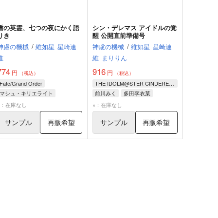
盾の英霊、七つの夜にかく語
シン・デレマス アイドルの覚
りき
醒 公開直前準備号
神慮の機械
/
維如星
星崎連
神慮の機械
/
維如星
星崎連
維
維
まりりん
774
916
円
円
（税込）
（税込）
Fate/Grand Order
THE IDOLM@STER CINDERELLA GIRLS
マシュ・キリエライト
前川みく
多田李衣菜
藤丸立香（ぐだ子）
×：在庫なし
×：在庫なし
サンプル
再販希望
サンプル
再販希望