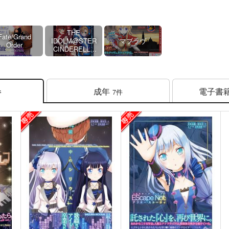
THE
Fate/Grand
IDOLM@STER
マブラヴ
Order
CINDERELLA
GIRLS
成年
電子書
7件
件