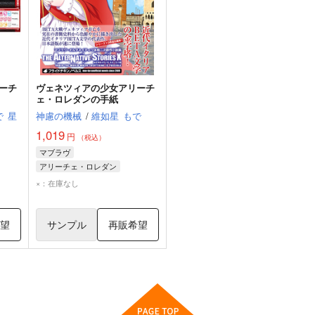
ーチ
ヴェネツィアの少女アリーチ
ェ・ロレダンの手紙
で
星
神慮の機械
/
維如星
もで
1,019
円
（税込）
マブラヴ
アリーチェ・ロレダン
×：在庫なし
希望
サンプル
再販希望