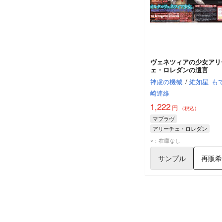
ヴェネツィアの少女アリ
ェ・ロレダンの遺言
神慮の機械
/
維如星
も
崎連維
1,222
円
（税込）
マブラヴ
アリーチェ・ロレダン
モニカ・ジアコーザ
×：在庫なし
サンプル
再販