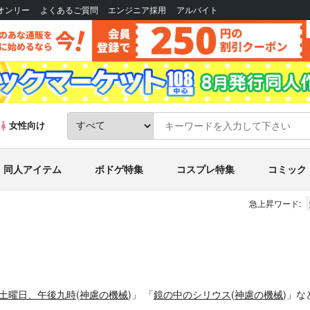
Bオンリー
よくあるご質問
エンジニア採用
アルバイト
女性向け
同人アイテム
ボドゲ特集
コスプレ特集
コミック
急上昇ワード:
土曜日、午後九時
(
神慮の機械
)」
「
鏡の中のシリウス
(
神慮の機械
)」
な