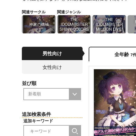
関連サークル
関連ジャンル
THE
THE
神慮の機械
IDOLM@STER
IDOLM@STER
SHINY COLORS
MILLION LIVE!
男性向け
全年齢
7
女性向け
並び順
追加検索条件
追加キーワード