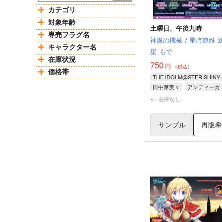
カテゴリ
対象年齢
土曜日、午後九時
専売フラグ名
神慮の機械
/
星崎連維
キャラクター名
星
もで
在庫状況
750
円
（税込）
価格帯
田中摩美々
アンティーカ
ノクチル
×：在庫なし
サンプル
再販