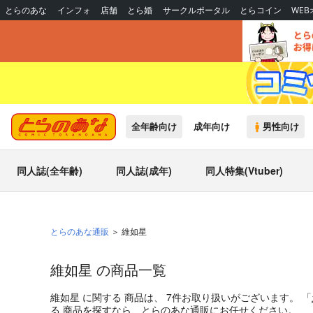
とらのあな
インフォ
店舗
とら婚
サークルポータル
とらコイン
WE
全年齢向け
成年向け
男性向け
同人誌(全年齢)
同人誌(成年)
同人特集(Vtuber)
とらのあな通販
維如星
維如星 の商品一覧
維如星
に関する
商品
は、
7
件お取り扱いがございます。
「
る
商品
を探すなら、とらのあな通販にお任せください。