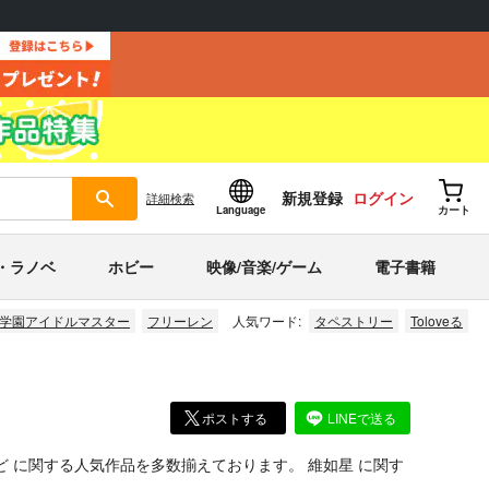
新規登録
ログイン
詳細
検索
Language
カート
・ラノベ
ホビー
映像/音楽/ゲーム
電子書籍
学園アイドルマスター
フリーレン
人気ワード:
タペストリー
Toloveる
ポストする
LINEで送る
ど
に関する人気作品を多数揃えております。
維如星
に関す