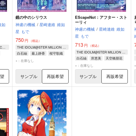
鏡の中のシリウス
EScapeNot：アフター・スト
ーリィ
維如
神慮の機械
/
星崎連維
維如
神慮の機械
/
星崎連維
維如
星
もで
星
もで
750
円
（税込）
713
円
（税込）
THE IDOLM@STER SHINY COLORS
THE IDOLM@STER MILLION LIVE!
THE IDOLM@STER MILLION LIVE!
白石紬
最上静香
桜守歌織
白石紬
所恵美
天空橋朋花
×：在庫なし
×：在庫なし
希望
サンプル
再販希望
サンプル
再販希望