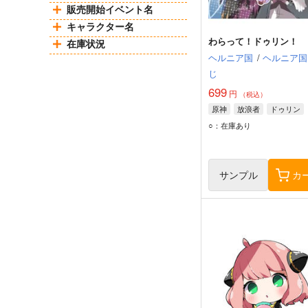
販売開始イベント名
キャラクター名
わらって！ドゥリン！
在庫状況
ヘルニア国
/
ヘルニア国
じ
699
円
（税込）
原神
放浪者
ドゥリン
○：在庫あり
サンプル
カ