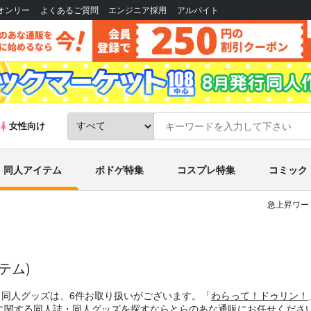
Bオンリー
よくあるご質問
エンジニア採用
アルバイト
女性向け
同人アイテム
ボドゲ特集
コスプレ特集
コミック
急上昇ワー
テム)
・同人グッズは、6件お取り扱いがございます。「
わらって！ドゥリン！
に関する同人誌・同人グッズを探すならとらのあな通販にお任せくださ