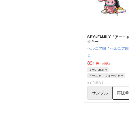
SPY×FAMILY「アーニ
クキー
ヘルニア国
/
ヘルニア国
じ
891
円
（税込）
SPY×FAMILY
アーニャ・フォージャー
×：在庫なし
サンプル
再販