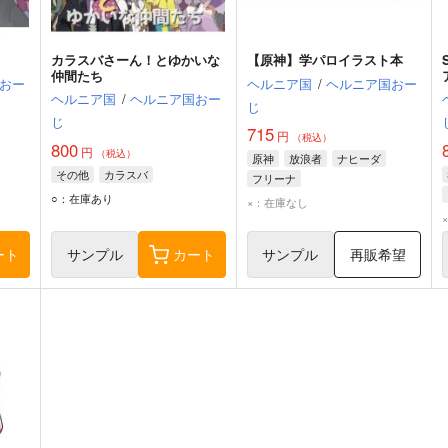
カラスバさーん！とゆかいな
【原神】学パロイラスト本
仲間たち
おー
ヘルニア国
/
ヘルニア国おー
ヘルニア国
/
ヘルニア国おー
じ
じ
715
円
（税込）
800
円
（税込）
原神
放浪者
ナヒーダ
その他
カラスバ
フリーナ
○：在庫あり
×：在庫なし
ート
サンプル
カート
サンプル
再販希望