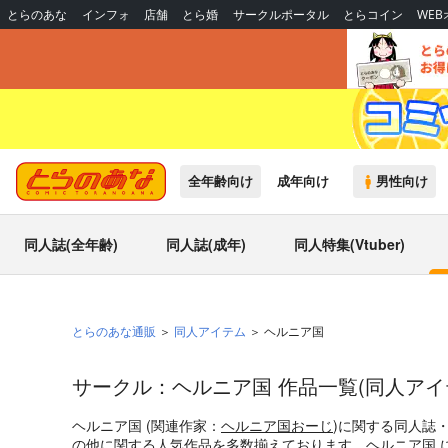
とらのあな
インフォ
店舗
とら婚
サークルポータル
とらコイン
WE
全年齢向け
成年向け
男性向け
同人誌(全年齢)
同人誌(成年)
同人特集(Vtuber)
とらのあな通販
同人アイテム
ヘルニア国
サークル：ヘルニア国 作品一覧(同人アイ
ヘルニア国 (関連作家：
ヘルニア国おーじ
)に関する同人誌
の他
に関する人気作品を多数揃えております。ヘルニア国 