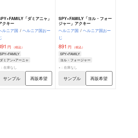
SPY×FAMILY「ダミアニャ」
SPY×FAMILY「ヨル・フォー
アクキー
ジャー」アクキー
ヘルニア国
/
ヘルニア国おー
ヘルニア国
/
ヘルニア国おー
じ
じ
891
891
円
円
（税込）
（税込）
SPY×FAMILY
SPY×FAMILY
ダミアン×アーニャ
ヨル・フォージャー
ダミアン・デズモンド
×：在庫なし
×：在庫なし
アーニャ・フォージャー
サンプル
再販希望
サンプル
再販希望