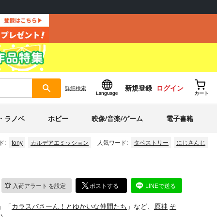
新規登録
ログイン
詳細
検索
Language
カート
・ラノベ
ホビー
映像/音楽/ゲーム
電子書籍
ド:
tony
カルデアエミッション
人気ワード:
タペストリー
にじさんじ
入荷アラート
を設定
ポストする
LINEで送る
」「
カラスバさーん！とゆかいな仲間たち
」など、
原神
そ
い。