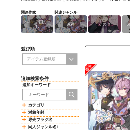
関連作家
関連ジャンル
ヘルニア国おー
原神
その他
S
じ
並び順
追加検索条件
追加キーワード
カテゴリ
対象年齢
専売フラグ名
同人ジャンル名1