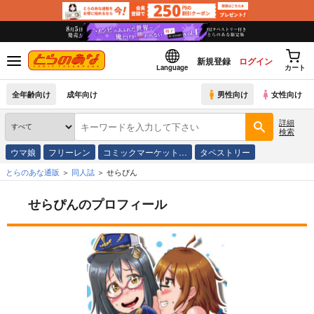
新規登録
ログイン
Language
カート
全年齢向け
成年向け
男性向け
女性向け
詳細
検索
ウマ娘
フリーレン
コミックマーケット…
タペストリー
とらのあな通販
同人誌
せらぴん
せらぴんのプロフィール