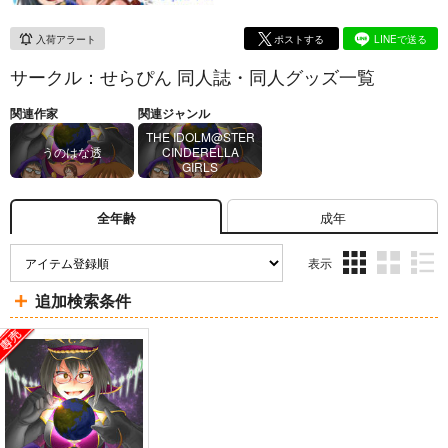
入荷アラート
ポストする
LINEで送る
サークル：せらぴん 同人誌・同人グッズ一覧
関連作家
関連ジャンル
THE IDOLM@STER
うのはな透
CINDERELLA
GIRLS
成年
全年齢
表示
3カ
2カ
1カ
追加検索条件
ラ
ラ
ラ
ム
ム
ム
表
表
表
示
示
示