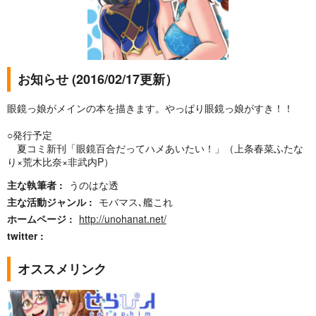
お知らせ (2016/02/17更新）
眼鏡っ娘がメインの本を描きます。やっぱり眼鏡っ娘がすき！！
○発行予定
夏コミ新刊「眼鏡百合だってハメあいたい！」（上条春菜ふたな
り×荒木比奈×非武内P）
主な執筆者
うのはな透
主な活動ジャンル
モバマス､艦これ
ホームページ
http://unohanat.net/
twitter
オススメリンク