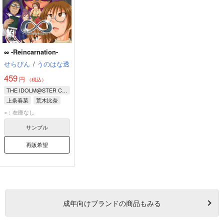
∞ -Reincarnation-
せらぴん
/
うのはな透
459
円
（税込）
THE IDOLM@STER CINDERELLA GIRLS
上条春菜
荒木比奈
めがねっ娘教団
×：在庫なし
サンプル
再販希望
成年
向けブランドの商品もみる