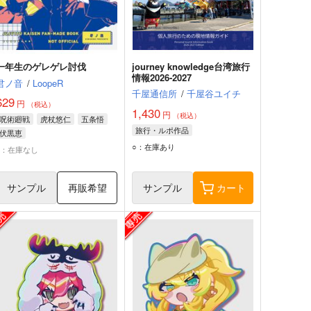
一年生のゲレゲレ討伐
journey knowledge台湾旅行
情報2026-2027
君ノ音
/
LoopeR
千屋通信所
/
千屋谷ユイチ
629
円
（税込）
1,430
円
（税込）
呪術廻戦
虎杖悠仁
五条悟
旅行・ルポ作品
伏黒恵
○：在庫あり
×：在庫なし
サンプル
再販希望
サンプル
カート