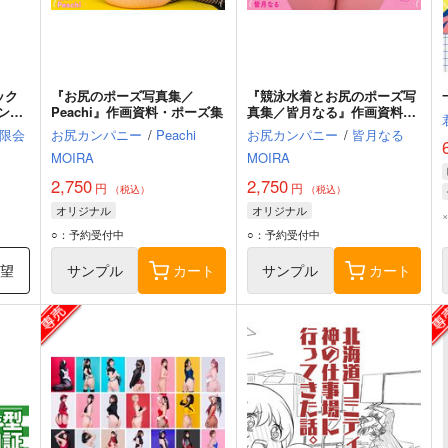
ック
『お尻のポーズ写真集／
『競泳水着とお尻のポーズ写
バンド
Peachi』作画資料・ポーズ集
真集／皆月なる』作画資料・
ポーズ集
限会
お尻カンパニー
/
Peachi
お尻カンパニー
/
皆月なる
MOIRA
MOIRA
2,750
2,750
円
円
（税込）
（税込）
オリジナル
オリジナル
○：予約受付中
○：予約受付中
希望
サンプル
カート
サンプル
カート