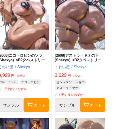
[2608]ニコ・ロビンのソラ
[2608]アストラ・ヤオの下
(Shexyo)_sB2タペストリー
(Shexyo)_sB2タペストリー
くわい屋
/
Shexyo
くわい屋
/
Shexyo
3,929
3,929
円
円
（税込）
（税込）
ONE PIECE
ニコ・ロビン
ゼンレスゾーンゼロ
アストラ・ヤオ
△：予約残りわずか
△：予約残りわずか
サンプル
カート
サンプル
カート