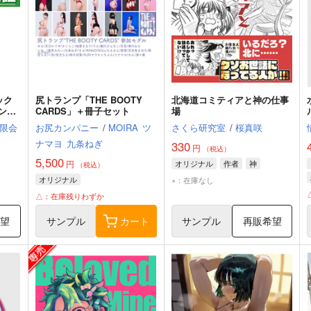
ック
尻トランプ「THE BOOTY
北海道コミティアと神の仕事
バンド
CARDS」＋冊子セット
場
限会
お尻カンパニー
/
MOIRA
ツ
さくら研究室
/
桜真咲
ナマヨ
九条ねぎ
330
円
（税込）
5,500
円
オリジナル
作者
神
（税込）
オリジナル
×：在庫なし
△：在庫残りわずか
希望
サンプル
カート
サンプル
再販希望