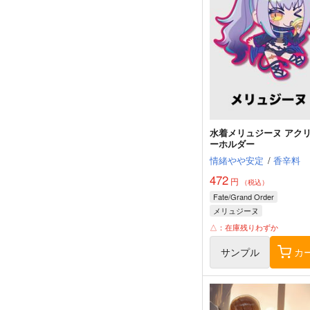
水着メリュジーヌ アク
ーホルダー
情緒やや安定
/
香辛料
472
円
（税込）
Fate/Grand Order
メリュジーヌ
△：在庫残りわずか
サンプル
カ