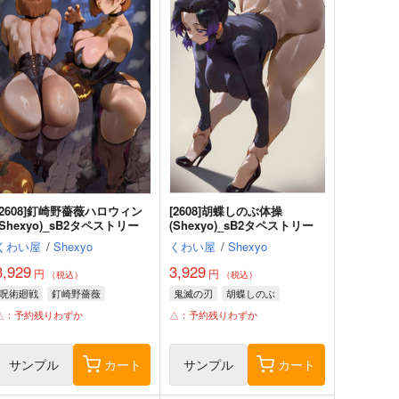
[2608]釘崎野薔薇ハロウィン
[2608]胡蝶しのぶ体操
(Shexyo)_sB2タペストリー
(Shexyo)_sB2タペストリー
くわい屋
/
Shexyo
くわい屋
/
Shexyo
3,929
3,929
円
円
（税込）
（税込）
呪術廻戦
釘崎野薔薇
鬼滅の刃
胡蝶しのぶ
△：予約残りわずか
△：予約残りわずか
サンプル
カート
サンプル
カート