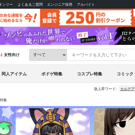
Bオンリー
よくあるご質問
エンジニア採用
アルバイト
女性向け
同人アイテム
ボドゲ特集
コスプレ特集
コミック
急上昇ワード:
カルデア
品特集