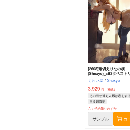
[2608]薙切えりなの横
(Shexyo)_sB2タペスト
くわい屋
/
Shexyo
3,929
円
（税込）
その着せ替え人形は恋をす
喜多川海夢
△：予約残りわずか
サンプル
カ