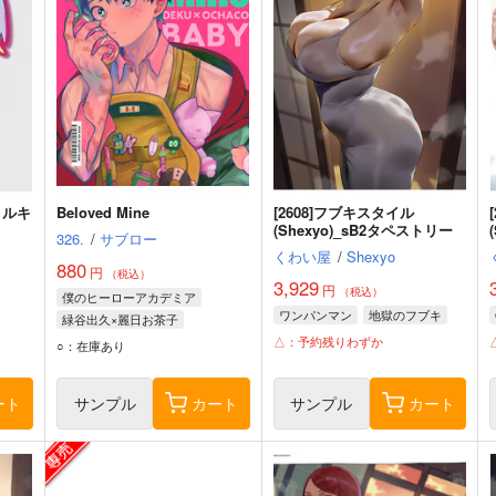
リルキ
Beloved Mine
[2608]フブキスタイル
(Shexyo)_sB2タペストリー
326.
/
サブロー
くわい屋
/
Shexyo
880
円
（税込）
3,929
円
（税込）
僕のヒーローアカデミア
ワンパンマン
地獄のフブキ
緑谷出久×麗日お茶子
△：予約残りわずか
麗日お茶子
緑谷出久
○：在庫あり
ート
サンプル
カート
サンプル
カート