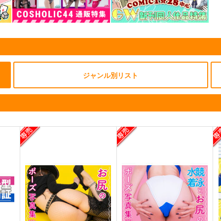
「サイレントメビウス」ヘリ
「サイレントメビウス」ヘリ
テージエディション02「闇雲
テージエディション０１「香
那魅」
津美リキュール」重版分
太陽系旅団
太陽系旅団
2,200
3,300
円
円
（税込）
（税込）
オリジナル
闇雲那魅
香津美
その他
香津美リキュール
ジャンル別リスト
闇雲那魅
ト
サンプル
カート
サンプル
カート