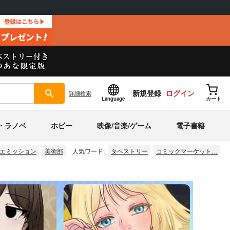
新規登録
ログイン
詳細
検索
Language
カート
・ラノベ
ホビー
映像/音楽/ゲーム
電子書籍
エミッション
美術部
人気ワード:
タペストリー
コミックマーケット…