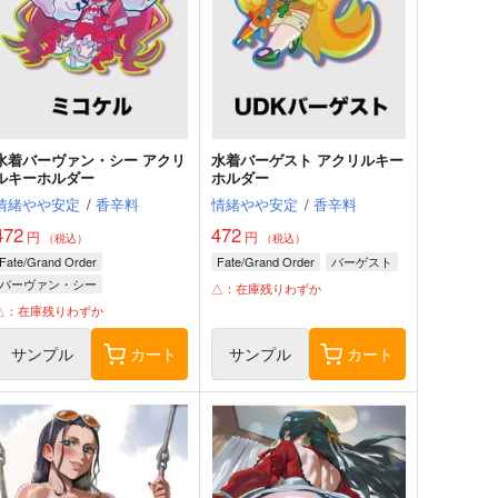
水着バーヴァン・シー アクリ
水着バーゲスト アクリルキー
ルキーホルダー
ホルダー
情緒やや安定
/
香辛料
情緒やや安定
/
香辛料
472
472
円
円
（税込）
（税込）
Fate/Grand Order
Fate/Grand Order
バーゲスト
バーヴァン・シー
△：在庫残りわずか
△：在庫残りわずか
サンプル
カート
サンプル
カート