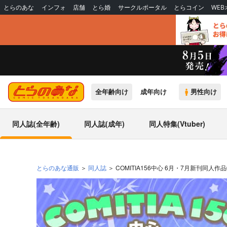
とらのあな
インフォ
店舗
とら婚
サークルポータル
とらコイン
WE
全年齢向け
成年向け
男性向け
同人誌(全年齢)
同人誌(成年)
同人特集(Vtuber)
とらのあな通販
同人誌
COMITIA156中心 6月・7月新刊同人作