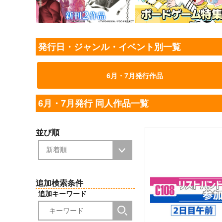
みんな自由でまいっタネ!9
はなまるステップ
キノコの森
STUDIO COSMOS
1,572
787
発行日・ジャンル・イベント別一覧
円
円
（税込）
（税込）
機動戦士ガンダムSEED FREEDOM
プリキュア
明智あんな
キラ・ヤマト
アスラン・ザラ
小林みくる
ジェット先輩
6月・7月発行作品
シン・アスカ
サンプル
カート
サンプル
カー
6月・7月発行 同人作品一覧
並び順
追加検索条件
追加キーワード