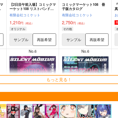
マ
【2日目午前入場】コミックマ
コミックマーケット108 冊
型
ーケット108 リストバンド型
子版カタログ
参加証
有限会社コミケット
有限会社コミケット
1,210
2,750
円
円
（税込）
（税込）
オリジナル
その他
サンプル
再販希望
サンプル
再販希望
No.6
No.6
もっと見る！