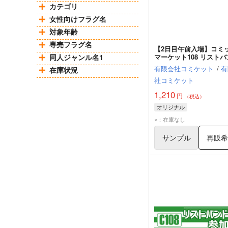
カテゴリ
女性向けフラグ名
対象年齢
専売フラグ名
【2日目午前入場】コミ
マーケット108 リスト
同人ジャンル名1
型参加証
有限会社コミケット
/
有
在庫状況
社コミケット
1,210
円
（税込）
オリジナル
×：在庫なし
サンプル
再販