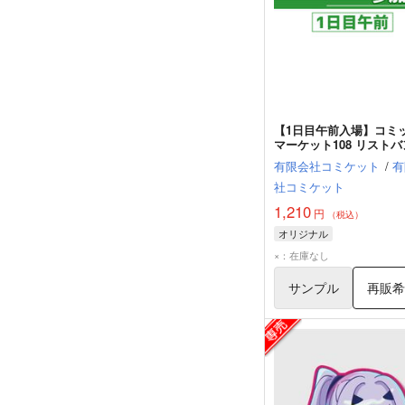
【1日目午前入場】コミ
マーケット108 リスト
型参加証
有限会社コミケット
/
有
社コミケット
1,210
円
（税込）
オリジナル
×：在庫なし
サンプル
再販