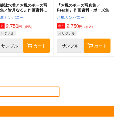
『競泳水着とお尻のポーズ写
『お尻のポーズ写真集／
真集／皆月なる』作画資料・
Peachi』作画資料・ポーズ集
ポーズ集
お尻カンパニー
お尻カンパニー
2,750
2,750
円
円
専売
専売
（税込）
（税込）
オリジナル
オリジナル
サンプル
カート
サンプル
カート