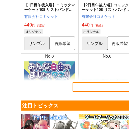
【1日目午後入場】コミックマ
【2日目午後入場】コミック
ーケット108 リストバンド型
ーケット108 リストバンド
参加証
参加証
有限会社コミケット
有限会社コミケット
440
440
円
円
（税込）
（税込）
オリジナル
オリジナル
サンプル
再販希望
サンプル
再販希望
No.6
No.6
注目トピックス