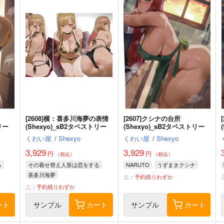
[2608]横：喜多川海夢の表情
[2607]クシナの台所
リー
(Shexyo)_sB2タペストリー
(Shexyo)_sB2タペストリー
くわい屋
/
Shexyo
くわい屋
/
Shexyo
3,929
3,929
円
円
（税込）
（税込）
る
その着せ替え人形は恋をする
NARUTO
うずまきクシナ
喜多川海夢
△：予約残りわずか
△：予約残りわずか
ート
サンプル
カート
サンプル
カート