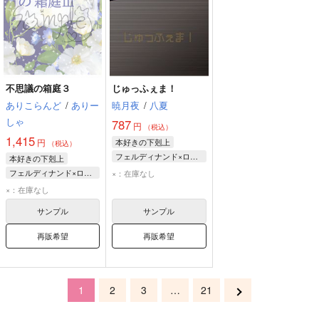
不思議の箱庭３
じゅっふぇま！
ありこらんど
/
ありー
暁月夜
/
八夏
しゃ
787
円
（税込）
1,415
円
本好きの下剋上
（税込）
フェルディナンド×ローゼマイン
本好きの下剋上
ローゼマイン
フェルディナンド×ローゼマイン
×：在庫なし
フェルディナンド
フェルディナンド
×：在庫なし
ローゼマイン
サンプル
サンプル
再販希望
再販希望
1
2
3
…
21