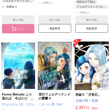
フェルディナンド×ローゼマイン
フェルディナンド
本好きの下剋上
×：在庫なし
ローゼマイン
○：在庫あり
ローゼマイン
フェルディナンド×ローゼマイン
フェルディナンド
フェルディナンド
×：在庫なし
ローゼマイン
サンプル
サンプル
サンプル
再販希望
再販希望
カート
Ferme Melodie ふり
逆行フェルディナンド
再録５「月長石」
返れば 今はただ 遠
の憂鬱４
太陽の西
/
若緒
いかすかなメロディー
ひららとらうむ
/
ひら
こんぺい党
/
knt
2,357
円
（税込）
ら