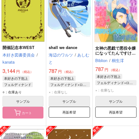
開催記念本WEST
shall we dance
女神の悪戯で悪役令嬢
になってたんですけど
本好き図書委員会
/
海辺のワルツ
/
あしむ
運命の番からの溺愛が
Biblion
/
桐生澪
kanata
と
異次元レベルで怖すぎ
る！
787
円
3,144
787
（税込）
円
円
（税込）
（税込）
本好きの下剋上
本好きの下剋上
本好きの下剋上
フェルディナンド×ローゼマイン
フェルディナンド
フェルディナンド×ローゼマイン
フェルディナンド
×：在庫なし
ローゼマイン
フェルディナンド
○：在庫あり
×：在庫なし
ローゼマイン
ローゼマイン
サンプル
サンプル
サンプル
再販希望
再販希望
カート