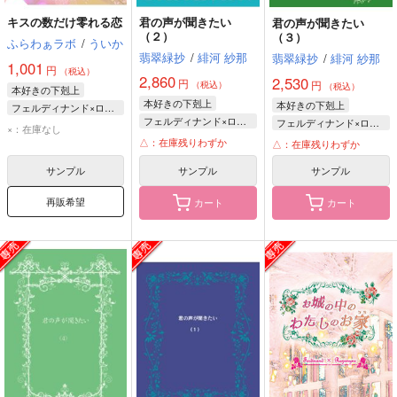
キスの数だけ零れる恋
君の声が聞きたい
君の声が聞きたい
（２）
（３）
ふらわぁラボ
/
ういか
翡翠緑抄
/
緋河 紗那
翡翠緑抄
/
緋河 紗那
1,001
円
（税込）
2,860
2,530
円
円
（税込）
（税込）
本好きの下剋上
本好きの下剋上
本好きの下剋上
フェルディナンド×ローゼマイン
フェルディナンド×ローゼマイン
フェルディナンド×ローゼマイン
フェルディナンド
×：在庫なし
フェルディナンド
フェルディナンド
△：在庫残りわずか
ローゼマイン
△：在庫残りわずか
ローゼマイン
ローゼマイン
サンプル
サンプル
サンプル
再販希望
カート
カート