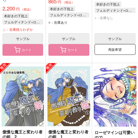
865
円
（税込）
本好きの下剋上
2,200
円
本好きの下剋上
（税込）
フェルディナンド×ローゼマイン
フェルディナンド×ローゼマイン
本好きの下剋上
ローゼマイン
×：在庫なし
ローゼマイン
フェルディナンド×ローゼマイン
○：在庫あり
フェルディナンド
フェルディナンド
ローゼマイン
△：在庫残りわずか
フェルディナンド
サンプル
サンプル
サンプル
再販希望
カート
カート
傲慢な魔王と変わり者
傲慢な魔王と変わり者
ローゼマインは可愛い
の姫 2
の姫 1
ので