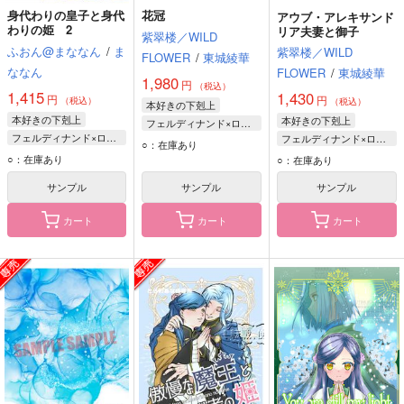
身代わりの皇子と身代
花冠
アウブ・アレキサンド
わりの姫 2
リア夫妻と御子
紫翠楼／WILD
ふおん@まななん
/
ま
紫翠楼／WILD
FLOWER
/
東城綾華
ななん
FLOWER
/
東城綾華
1,980
円
（税込）
1,415
1,430
円
円
（税込）
（税込）
本好きの下剋上
本好きの下剋上
本好きの下剋上
フェルディナンド×ローゼマイン
フェルディナンド×ローゼマイン
フェルディナンド×ローゼマイン
フェルディナンド
○：在庫あり
フェルディナンド
フェルディナンド
○：在庫あり
ローゼマイン
○：在庫あり
ローゼマイン
ローゼマイン
サンプル
サンプル
サンプル
カート
カート
カート