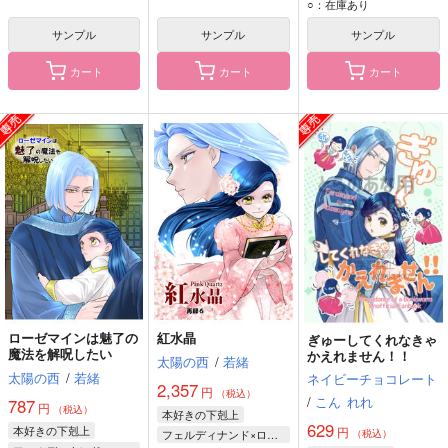
ローゼマイン
ローゼマイン
フェルディナンド
○：在庫あり
フェルディナンド
サンプル
サンプル
サンプル
カート
カート
カート
ローゼマインは魅了の
紅水晶
ぎゅーしてくれなきゃ
魔法を解呪したい
かえれません！！
太陽の西
/
若緒
太陽の西
/
若緒
ネイビーチョコレート
2,357
円
（税込）
/
こん
れれ
787
円
（税込）
本好きの下剋上
629
本好きの下剋上
円
フェルディナンド×ローゼマイン
（税込）