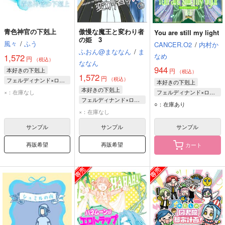
青色神官の下剋上
傲慢な魔王と変わり者
You are still my light
の姫 3
風々
/
ふう
CANCER.O2
/
内村か
ふおん@まななん
/
ま
なめ
1,572
円
（税込）
ななん
944
本好きの下剋上
円
（税込）
1,572
円
（税込）
フェルディナンド×ローゼマイン
本好きの下剋上
本好きの下剋上
ローゼマイン
×：在庫なし
フェルディナンド×ローゼマイン
フェルディナンド×ローゼマイン
フェルディナンド
フェルディナンド
○：在庫あり
フェルディナンド
×：在庫なし
ローゼマイン
ローゼマイン
サンプル
サンプル
サンプル
再販希望
再販希望
カート