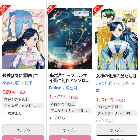
孤独は春に雪解けて
糸の涯て ～フェルマ
女神の化身の兄たちは
イ死に別れアンソロジ
小さな鹿*
/
詩歌
わにと鹿
/
そうの
詩
ー～
Biblion
/
桐生澪
歌
629
円
（税込）
1,572
円
（税込）
1,257
本好きの下剋上
円
（税込）
本好きの下剋上
フェルディナンド×ローゼマイン
本好きの下剋上
フェルディナンド×ローゼマイン
フェルディナンド
○：在庫あり
フェルディナンド×ローゼマイン
フェルディナンド
○：在庫あり
ローゼマイン
フェルディナンド
×：在庫なし
ローゼマイン
ローゼマイン
サンプル
サンプル
サンプル
コルネリウス エックハルト