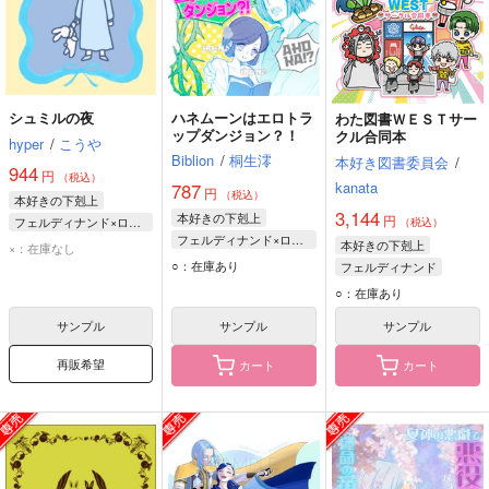
シュミルの夜
ハネムーンはエロトラ
わた図書ＷＥＳＴサー
ップダンジョン？！
クル合同本
hyper
/
こうや
Biblion
/
桐生澪
本好き図書委員会
/
944
円
（税込）
kanata
787
円
（税込）
本好きの下剋上
3,144
本好きの下剋上
円
フェルディナンド×ローゼマイン
（税込）
フェルディナンド×ローゼマイン
フェルディナンド
本好きの下剋上
×：在庫なし
フェルディナンド
○：在庫あり
ローゼマイン
フェルディナンド
ローゼマイン
ローゼマイン
○：在庫あり
サンプル
サンプル
サンプル
再販希望
カート
カート