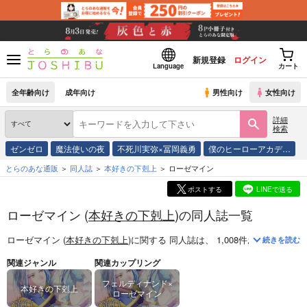
新規登録
ログイン
Language
カート
全年齢向け
成年向け
男性向け
女性向け
詳細
検索
ゼンゼロ
魔法使いの夜
不死川実弥×冨岡義勇
僕のヒーローアカデ…
とらのあな通販
同人誌
本好きの下剋上
ローゼマイン
ポストする
LINEで送る
ローゼマイン (
本好きの下剋上
)の同人誌一覧
ローゼマイン (
本好きの下剋上
)
に関する
同人誌
は、
1,008
件お取り扱いが
続きを読む
関連ジャンル
関連カップリング
フェルディナンド×
本好きの下剋上
ローゼマイン