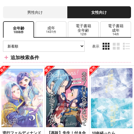
男性向け
女性向け
電子書籍
電子書籍
成年
全年齢
全年齢
成年
1431件
1008件
12件
14件
表示
3カ
2カ
1カ
追加検索条件
ラ
ラ
ラ
ム
ム
ム
表
表
表
示
示
示
逆行フェルディナンド
【再販】先生！付き合
10年経ったら