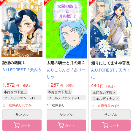
記憶の箱庭１
太陽の騎士と月の姫２
頼りにしてます神官長
A.U.FOREST
/
天内う
ありこらんど
/
ありー
A.U.FOREST
/
天内う
に
しゃ
に
1,572
1,257
440
円
円
円
（税込）
（税込）
（税込）
本好きの下剋上
本好きの下剋上
本好きの下剋上
フェルディナンド×ローゼマイン
フェルディナンド×ローゼマイン
フェルディナンド
ローゼマイン
フェルディナンド
ローゼマイン
△：在庫残りわずか
○：在庫あり
△：在庫残りわずか
フェルディナンド
ローゼマイン
サンプル
サンプル
サンプル
カート
カート
カート