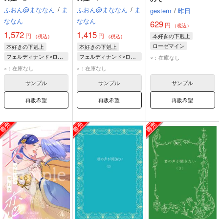
ふおん@まななん
/
ま
ふおん@まななん
/
ま
gestern
/
昨日
ななん
ななん
629
円
（税込）
1,572
1,415
円
円
本好きの下剋上
（税込）
（税込）
ローゼマイン
本好きの下剋上
本好きの下剋上
エルヴィーラ
フェルディナンド×ローゼマイン
フェルディナンド×ローゼマイン
×：在庫なし
フェルディナンド
フェルディナンド
フェルディナンド
×：在庫なし
×：在庫なし
ローゼマイン
ローゼマイン
サンプル
サンプル
サンプル
再販希望
再販希望
再販希望