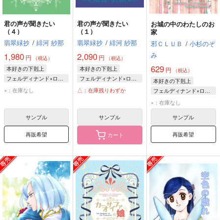
君の声が聞きたい
君の声が聞きたい
お城の中のわたしのお
（４）
（１）
家
翡翠緑抄
/
緋河 紗那
翡翠緑抄
/
緋河 紗那
邪ＣＬＵＢ
/
小杉のぞ
み
1,980
2,090
円
円
（税込）
（税込）
629
本好きの下剋上
本好きの下剋上
円
（税込）
フェルディナンド×ローゼマイン
フェルディナンド×ローゼマイン
本好きの下剋上
フェルディナンド
フェルディナンド
×：在庫なし
△：在庫残りわずか
フェルディナンド×ローゼマイン
ローゼマイン
ローゼマイン
フェルディナンド
×：在庫なし
ローゼマイン
サンプル
サンプル
サンプル
再販希望
再販希望
カート