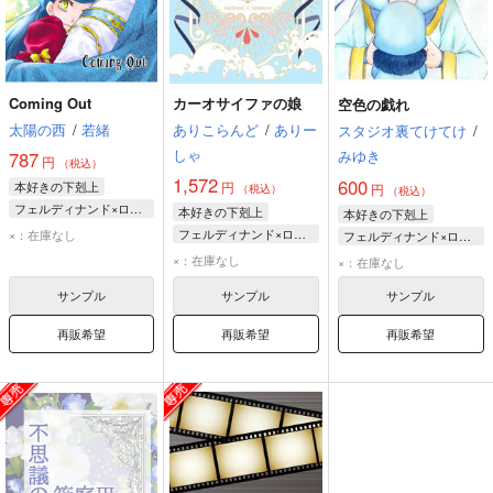
Coming Out
カーオサイファの娘
空色の戯れ
太陽の西
/
若緒
ありこらんど
/
ありー
スタジオ裏てけてけ
/
しゃ
みゆき
787
円
（税込）
1,572
600
本好きの下剋上
円
円
（税込）
（税込）
フェルディナンド×ローゼマイン
本好きの下剋上
本好きの下剋上
フェルディナンド
フェルディナンド×ローゼマイン
×：在庫なし
フェルディナンド×ローゼマイン
ローゼマイン
フェルディナンド
ローゼマイン
×：在庫なし
×：在庫なし
ローゼマイン
フェルディナンド
サンプル
サンプル
サンプル
再販希望
再販希望
再販希望