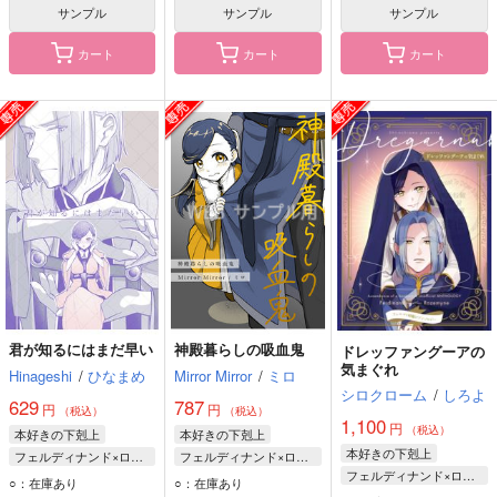
サンプル
サンプル
サンプル
カート
カート
カート
君が知るにはまだ早い
神殿暮らしの吸血鬼
ドレッファングーアの
気まぐれ
Hinageshi
/
ひなまめ
Mirror Mirror
/
ミロ
シロクローム
/
しろよ
629
787
円
円
（税込）
（税込）
1,100
円
（税込）
本好きの下剋上
本好きの下剋上
本好きの下剋上
フェルディナンド×ローゼマイン
フェルディナンド×ローゼマイン
フェルディナンド×ローゼマイン
フェルディナンド
ローゼマイン
○：在庫あり
○：在庫あり