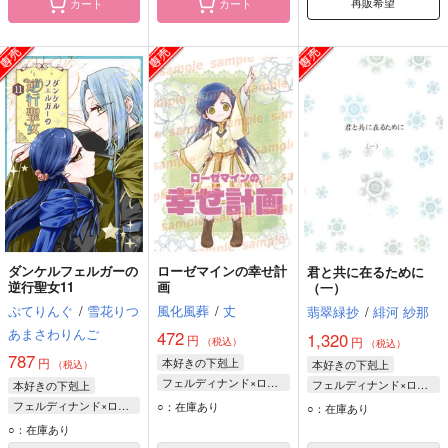
再販希望
カート
カート
ダンケルフェルガーの
ローゼマインの幸せ計
君と共に在るために
逆行聖女11
画
（一）
ぷてりんぐ
/
雪花りつ
風化風葬
/
丈
翡翠緑抄
/
緋河 紗那
あまさわりんご
472
1,320
円
円
（税込）
（税込）
787
円
本好きの下剋上
本好きの下剋上
（税込）
フェルディナンド×ローゼマイン
フェルディナンド×ローゼマイン
本好きの下剋上
ローゼマイン
フェルディナンド
フェルディナンド×ローゼマイン
○：在庫あり
○：在庫あり
ローゼマイン
ローゼマイン
○：在庫あり
フェルディナンド