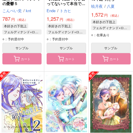
の憂鬱５
ってないって本当です
暁月夜
/
八夏
か？
こんぺい党
/
knt
Ende
/
トカヒ
1,572
円
（税込）
787
1,257
円
円
（税込）
（税込）
本好きの下剋上
本好きの下剋上
本好きの下剋上
フェルディナンド×ローゼマイン
フェルディナンド×ローゼマイン
フェルディナンド×ローゼマイン
ローゼマイン
○：在庫あり
フェルディナンド
フェルディナンド
○：予約受付中
○：予約受付中
フェルディナンド
ローゼマイン
ローゼマイン
サンプル
サンプル
サンプル
カート
カート
カート