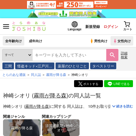
新規登録
ログイン
Language
カート
全年齢向け
成年向け
男性向け
女性向け
詳細
検索
三間
怪盗キッド×江戸川…
薬屋のひとりごと
タペストリー
とらのあな通販
同人誌
霧雨が降る森
神崎シオリ
ポストする
LINEで送る
神崎シオリ (
霧雨が降る森
)の同人誌一覧
神崎シオリ (
霧雨が降る森
)
に関する
同人誌
は、
10
件お取り扱いがござい
続きを読む
関連ジャンル
関連カップリング
須賀孝太郎×神崎シ
霧雨が降る森
オリ