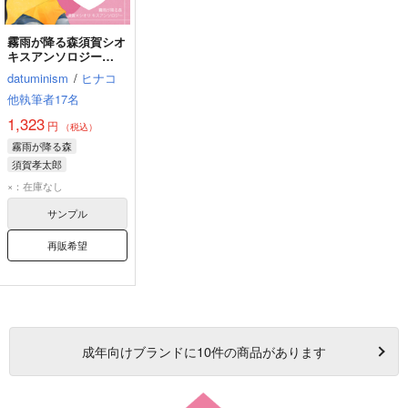
霧雨が降る森須賀シオ
キスアンソロジー
「Bliss」
datuminism
/
ヒナコ
他執筆者17名
1,323
円
（税込）
霧雨が降る森
須賀孝太郎
神崎シオリ
×：在庫なし
サンプル
再販希望
成年
向けブランドに
10
件の商品があります