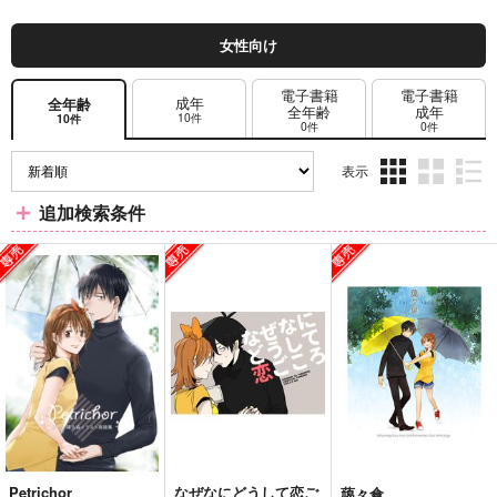
女性向け
電子書籍
電子書籍
成年
全年齢
全年齢
成年
10件
10件
0件
0件
表示
3カ
2カ
1カ
追加検索条件
ラ
ラ
ラ
ム
ム
ム
表
表
表
示
示
示
Petrichor
なぜなにどうして恋ご
藹々傘