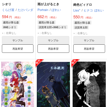
シオリ
雨が上がるとき
鈍色ビィドロ
くらげ屋
/
たけパンダ
Portrain
/
ぽれい
Liss*
/
ヒナコ
ぽれい
594
662
550
円
円
円
（税込）
（税込）
（税込）
霧雨が降る森
霧雨が降る森
霧雨が降る森
神崎シオリ
須賀孝太郎×神崎シオリ
須賀孝太郎
須賀孝太郎
神崎シオリ
×：在庫なし
×：在庫なし
×：在庫なし
神崎シオリ
サンプル
サンプル
サンプル
再販希望
再販希望
再販希望