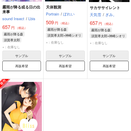
霧雨が降る或る日の出
天体観測
サカササイレント
来事
Portrain
/
ぽれい
天気雪
/
ぎみ。
sound Insect
/
Lbis
509
657
円
円
（税込）
（税込）
657
円
（税込）
霧雨が降る森
霧雨が降る森
霧雨が降る森
須賀孝太郎×神崎シオリ
須賀孝太郎×神崎シオリ
須賀孝太郎
須賀孝太郎
須賀孝太郎
×：在庫なし
×：在庫なし
神崎シオリ
×：在庫なし
神崎シオリ
神崎シオリ
佐久間美夜子
サンプル
サンプル
サンプル
再販希望
再販希望
再販希望