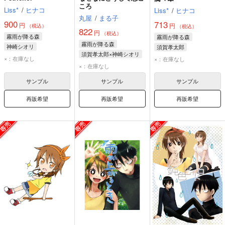
ころ
Liss*
/
ヒナコ
Liss*
/
ヒナコ
丸屋
/
まる子
900
713
円
円
（税込）
（税込）
822
円
（税込）
霧雨が降る森
霧雨が降る森
霧雨が降る森
神崎シオリ
須賀孝太郎
須賀孝太郎×神崎シオリ
須賀孝太郎
神崎シオリ
×：在庫なし
×：在庫なし
須賀孝太郎
×：在庫なし
佐久間美夜子
神崎シオリ
サンプル
サンプル
サンプル
再販希望
再販希望
再販希望