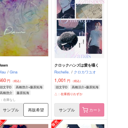
Dawn
クロックハンズは愛を囁く
Blau
/
Gina
Rochelle.
/
クロカワユオ
660
1,001
円
円
（税込）
（税込）
頭文字D
高橋啓介×藤原拓海
頭文字D
高橋涼介×藤原拓海
高橋啓介
藤原拓海
△：在庫残りわずか
×：在庫なし
サンプル
再販希望
サンプル
カート