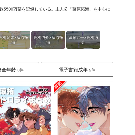
5500万部を記録している。主人公「藤原拓海」を中心に
高橋兄弟×藤原拓
高橋啓介×藤原拓
須藤京一×高橋涼
海
海
介
籍
全年齢
電子書籍
成年
0件
2件