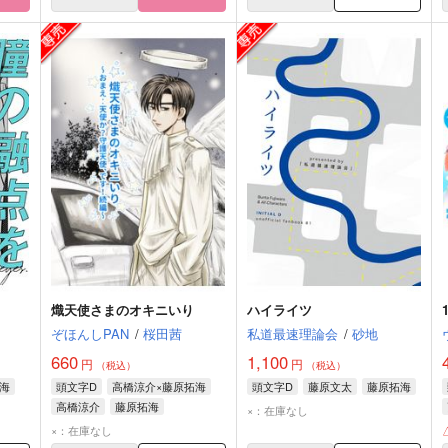
熾天使さまのオキニいり
ハイライツ
オ
ぞほんしPAN
/
桜田茜
私道最速理論会
/
砂地
660
1,100
円
円
（税込）
（税込）
海
頭文字D
高橋涼介×藤原拓海
頭文字D
藤原文太
藤原拓海
高橋涼介
藤原拓海
×：在庫なし
×：在庫なし