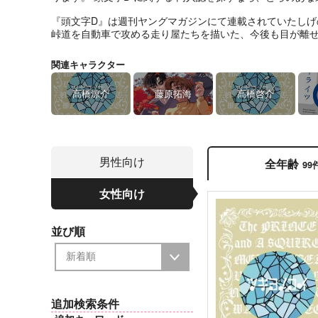
『頭文字D』は週刊ヤングマガジンにて連載されていたしげ
峠道を自動車で攻める走り屋たちを描いた、今後も目が離
関連キャラクター
高橋涼介
藤原拓海
高橋啓介
男性向け
全年齢
99
女性向け
並び順
追加検索条件