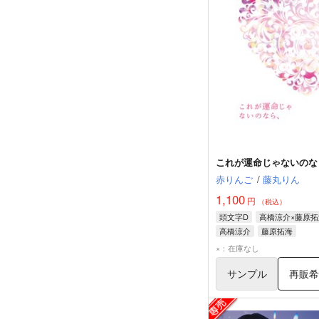
これが運命じゃないのな
赤りんご
/
藤丸りん
1,100
円
（税込）
頭文字D
高橋涼介×藤原拓
高橋涼介
藤原拓海
×：在庫なし
サンプル
再販