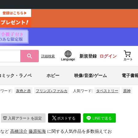
新規登録
ログイン
詳細
検索
Language
カート
コミック・ラノベ
ホビー
映像/音楽/ゲーム
電子書
ワード:
灰色と赤
フリンズ×ファルカ
人気ワード:
タペストリー
原神
入荷アラート
を設定
ポストする
LINEで送る
」
など
高橋涼介
藤原拓海
に関する人気作品を多数揃えてお