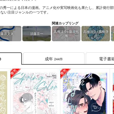
の秀一による日本の漫画。アニメ化や実写映画化も果たし、累計発行部数
せない注目ジャンルの一つです。
関連カップリング
高橋涼介×藤原拓
高橋涼介×高橋啓
藤原文太
須藤京一
海
介
成年
電子書
244件
件