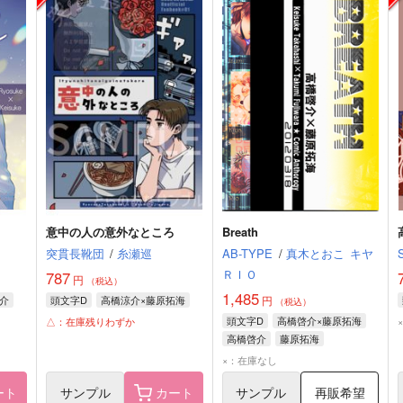
意中の人の意外なところ
Breath
突貫長靴団
/
糸瀬巡
AB-TYPE
/
真木とおこ
キヤ
ＲＩＯ
787
円
（税込）
1,485
介
頭文字D
高橋涼介×藤原拓海
円
（税込）
頭文字D
高橋啓介×藤原拓海
△：在庫残りわずか
高橋啓介
藤原拓海
×：在庫なし
ート
サンプル
カート
サンプル
再販希望