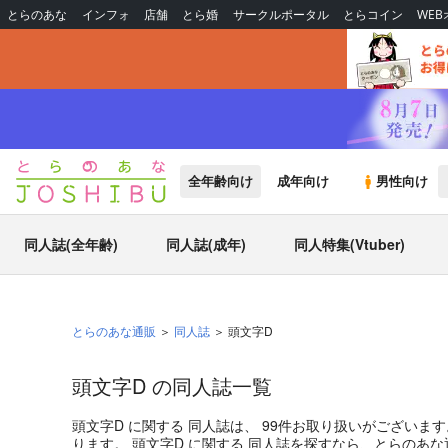
とらのあな
インフォ
店舗
とら婚
サークルポータル
とらコイン
WE
全年齢向け
成年向け
男性向け
同人誌(全年齢)
同人誌(成年)
同人特集(Vtuber)
とらのあな通販
同人誌
頭文字D
頭文字D の同人誌一覧
頭文字D
に関する
同人誌
は、
99
件お取り扱いがございま
ります。
頭文字D
に関する
同人誌
を探すなら、とらのあな