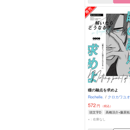
瞳の融点を求めよ
Rochelle.
/
クロカワユ
572
円
（税込）
頭文字D
高橋涼介×藤原拓
×：在庫なし