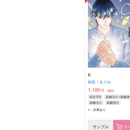
C
銀処
/
ありね
1,100
円
（税込）
頭文字D
高橋涼介×高橋啓
高橋涼介
高橋啓介
○：在庫あり
サンプル
カ