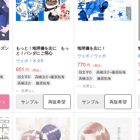
ーズン
もっと！地球儀を左に もっ
地球儀を左に！
と！パンダにご用心
ヴェポ
/
ヴェポ
ヴェポ
/
オダA
770
円
（税込）
651
円
（税込）
頭文字D
高橋涼介×藤原拓海
海
頭文字D
高橋涼介×藤原拓海
高橋涼介
藤原拓海
高橋涼介
藤原拓海
×：在庫なし
×：在庫なし
ート
サンプル
再販希望
サンプル
再販希望