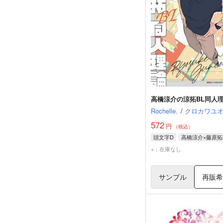
高橋涼介の涼拓BL同人
Rochelle.
/
クロカワユ
572
円
（税込）
頭文字D
高橋涼介×藤原拓
×：在庫なし
サンプル
再販