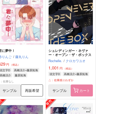
君に夢中！
シュレディンガー・ネヴァ
ー・オープン・ザ・ボックス
赤りんご
/
藤丸りん
Rochelle.
/
クロカワユオ
629
円
（税込）
1,001
円
（税込）
頭文字D
高橋涼介×藤原拓海
頭文字D
高橋涼介×藤原拓海
高橋涼介
藤原拓海
△：在庫残りわずか
×：在庫なし
サンプル
再販希望
サンプル
カート