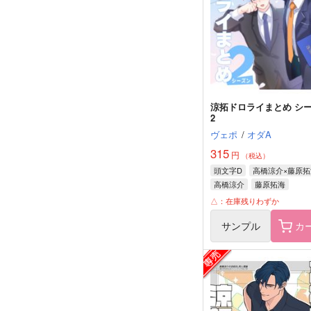
涼拓ドロライまとめ シ
2
ヴェポ
/
オダA
315
円
（税込）
頭文字D
高橋涼介×藤原拓
高橋涼介
藤原拓海
△：在庫残りわずか
サンプル
カ