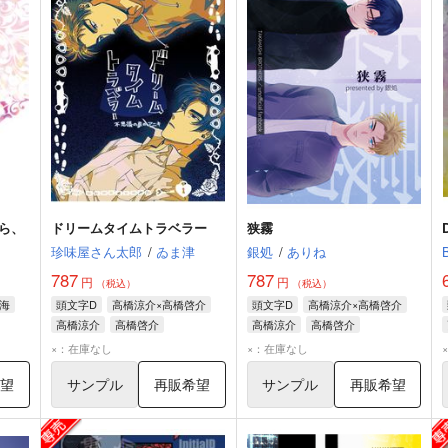
ら、
ドリームタイムトラベラー
狭霧
珍味屋さん太郎
/
ゐま津
銀処
/
ありね
787
787
円
円
（税込）
（税込）
海
頭文字D
高橋涼介×高橋啓介
頭文字D
高橋涼介×高橋啓介
高橋涼介
高橋啓介
高橋涼介
高橋啓介
×：在庫なし
×：在庫なし
希望
サンプル
再販希望
サンプル
再販希望