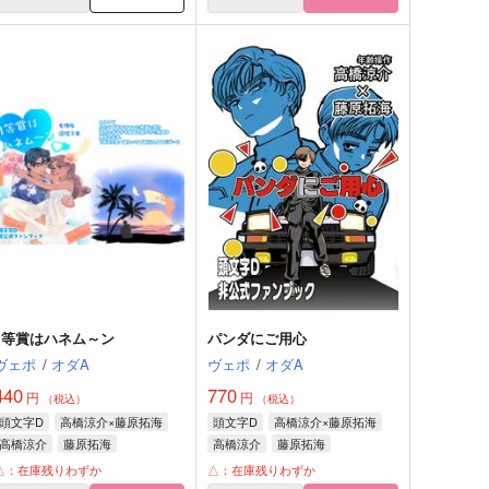
1等賞はハネム～ン
パンダにご用心
ヴェポ
/
オダA
ヴェポ
/
オダA
440
770
円
円
（税込）
（税込）
頭文字D
高橋涼介×藤原拓海
頭文字D
高橋涼介×藤原拓海
高橋涼介
藤原拓海
高橋涼介
藤原拓海
△：在庫残りわずか
△：在庫残りわずか