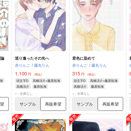
理論
巡り逢ったその先へ
君色に染めて
オ
赤りんご
/
藤丸りん
赤りんご
/
藤丸りん
1,100
315
円
円
（税込）
（税込）
海
頭文字D
高橋涼介×藤原拓海
頭文字D
高橋涼介×藤原拓海
高橋涼介
藤原拓海
高橋涼介
藤原拓海
×：在庫なし
×：在庫なし
希望
サンプル
再販希望
サンプル
再販希望