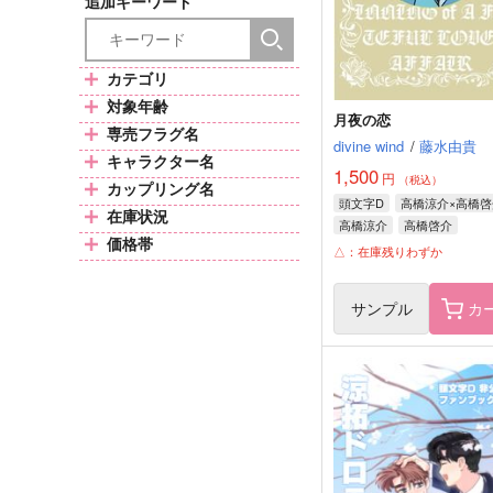
追加キーワード
カテゴリ
対象年齢
月夜の恋
専売フラグ名
divine wind
/
藤水由貴
キャラクター名
1,500
円
（税込）
カップリング名
頭文字D
高橋涼介×高橋啓
在庫状況
高橋涼介
高橋啓介
価格帯
△：在庫残りわずか
サンプル
カ