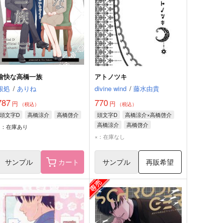
愉快な高橋一族
アトノツキ
銀処
/
ありね
divine wind
/
藤水由貴
787
770
円
円
（税込）
（税込）
頭文字D
高橋涼介
高橋啓介
頭文字D
高橋涼介×高橋啓介
高橋涼介
高橋啓介
○：在庫あり
×：在庫なし
サンプル
カート
サンプル
再販希望