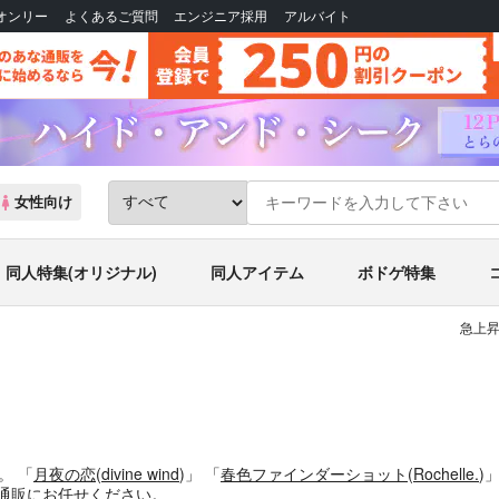
Bオンリー
よくあるご質問
エンジニア採用
アルバイト
女性向け
同人特集(オリジナル)
同人アイテム
ボドゲ特集
急上昇
す。
「
月夜の恋
(
divine wind
)」
「
春色ファインダーショット
(
Rochelle.
)
通販にお任せください。