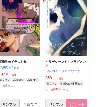
高橋兄弟イラスト集
イリデッセント・フラグメン
ツ
SARION
/
きき
Rochelle.
/
クロカワユオ
787
円
（税込）
858
円
（税込）
頭文字D
高橋涼介
高橋啓介
頭文字D
高橋涼介×藤原拓海
×：在庫なし
△：在庫残りわずか
サンプル
再販希望
サンプル
カート