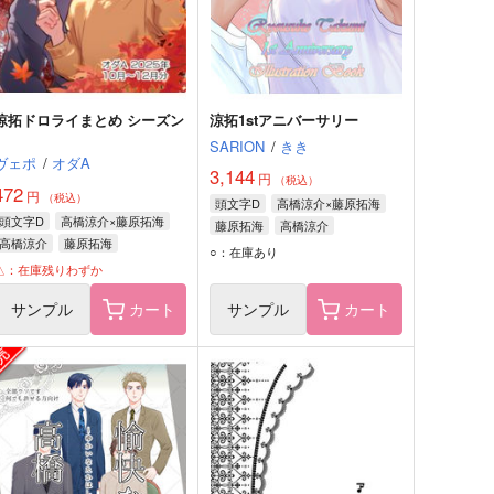
涼拓ドロライまとめ シーズン
涼拓1stアニバーサリー
1
SARION
/
きき
ヴェポ
/
オダA
3,144
円
（税込）
472
円
（税込）
頭文字D
高橋涼介×藤原拓海
頭文字D
高橋涼介×藤原拓海
藤原拓海
高橋涼介
高橋涼介
藤原拓海
○：在庫あり
△：在庫残りわずか
サンプル
カート
サンプル
カート