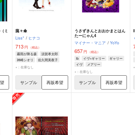
ル（ミ
藹々傘
うさずきんとおおかまとはん
たーにゃん4
Liss*
/
ヒナコ
マイナー・マニア
/
YoYo
713
円
（税込）
657
円
（税込）
霧雨が降る森
須賀孝太郎
Ib
イヴ×ギャリー
ギャリー
神崎シオリ
佐久間美夜子
イヴ
メアリー
×：在庫なし
×：在庫なし
希望
サンプル
再販希望
サンプル
再販希望