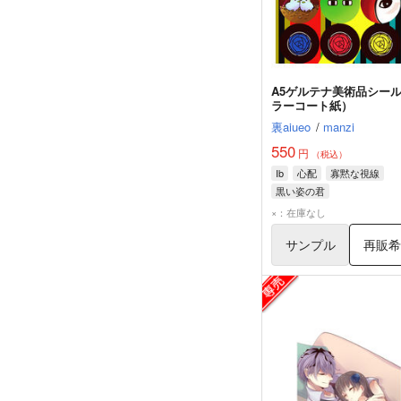
A5ゲルテナ美術品シー
ラーコート紙）
裏aiueo
/
manzi
550
円
（税込）
Ib
心配
寡黙な視線
黒い姿の君
×：在庫なし
サンプル
再販