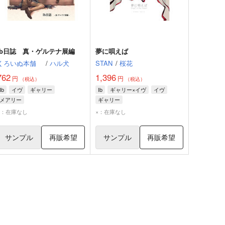
Ib日誌 真・ゲルテナ展編
夢に唄えば
くろいぬ本舗
/
ハル犬
STAN
/
桜花
762
1,396
円
円
（税込）
（税込）
Ib
イヴ
ギャリー
Ib
ギャリー×イヴ
イヴ
メアリー
ギャリー
×：在庫なし
×：在庫なし
サンプル
再販希望
サンプル
再販希望