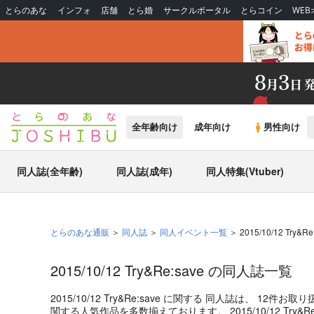
とらのあな
インフォ
店舗
とら婚
サークルポータル
とらコイン
WE
全年齢向け
成年向け
男性向け
同人誌(全年齢)
同人誌(成年)
同人特集(Vtuber)
とらのあな通販
同人誌
同人イベント一覧
2015/10/12 Try&Re
2015/10/12 Try&Re:save の同人誌一覧
2015/10/12 Try&Re:save
に関する
同人誌
は、
12
件お取り
関する人気作品を多数揃えております。
2015/10/12 Try&R