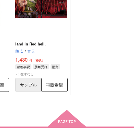
land in Red hell.
胡瓜
/
青天
1,430
円
（税込）
獄都事変
肋角受け
肋角
×：在庫なし
希望
サンプル
再販希望