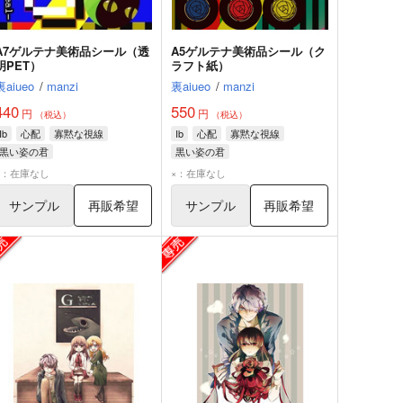
A7ゲルテナ美術品シール（透
A5ゲルテナ美術品シール（ク
明PET）
ラフト紙）
裏aiueo
/
manzi
裏aiueo
/
manzi
440
550
円
円
（税込）
（税込）
Ib
心配
寡黙な視線
Ib
心配
寡黙な視線
黒い姿の君
黒い姿の君
×：在庫なし
×：在庫なし
サンプル
再販希望
サンプル
再販希望