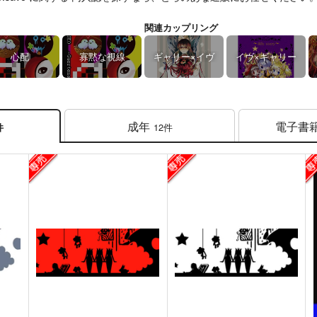
関連カップリング
心配
寡黙な視線
ギャリー×イヴ
イヴ×ギャリー
成年
電子書
12件
件