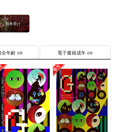
肋角受け
籍
全年齢
電子書籍
成年
0件
0件