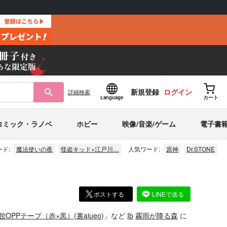
新規登録
ログイン
詳細
検索
Language
カート
コミック・ラノベ
ホビー
映像/音楽/ゲーム
電子書
ド:
魔法使いの夜
怪盗キッド×江戸川…
人気ワード:
原神
Dr.STONE
ポストする
LINEで送る
館OPPテープ（赤×黒）
(
裏aiueo
)」
など
Ib
霧雨が降る森
に
。