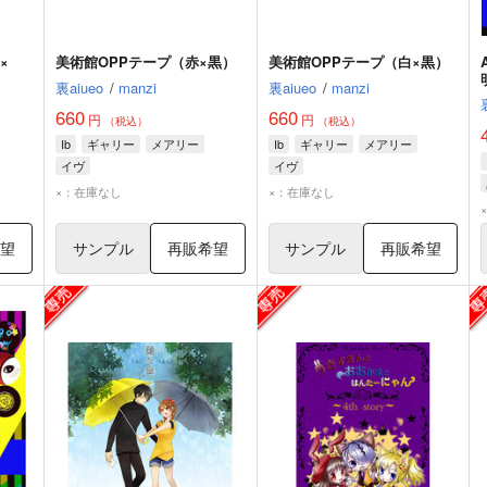
×
美術館OPPテープ（赤×黒）
美術館OPPテープ（白×黒）
裏aiueo
/
manzi
裏aiueo
/
manzi
660
660
円
円
（税込）
（税込）
Ib
ギャリー
メアリー
Ib
ギャリー
メアリー
イヴ
イヴ
×：在庫なし
×：在庫なし
希望
サンプル
再販希望
サンプル
再販希望