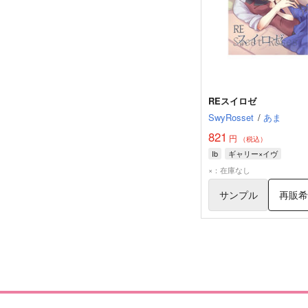
REスイロゼ
SwyRosset
/
あま
821
円
（税込）
Ib
ギャリー×イヴ
×：在庫なし
サンプル
再販