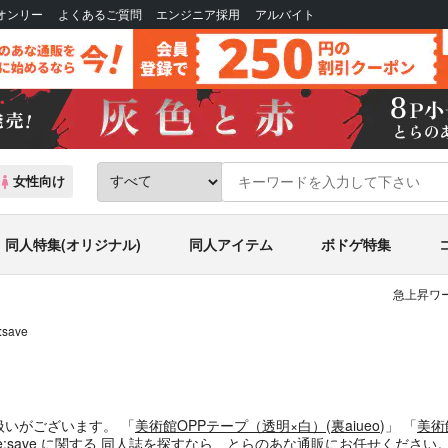
Bオンリー
よくあるご質問
エンジニア採用
アルバイト
女性向け
同人特集(オリジナル)
同人アイテム
ボドゲ特集
急上昇ワー
:save
扱いがございます。
「
美術館OPPテープ（透明×白）
(
裏aiueo
)」
「
美術
e:save
に関する
同人誌
を探すなら、とらのあな通販にお任せください