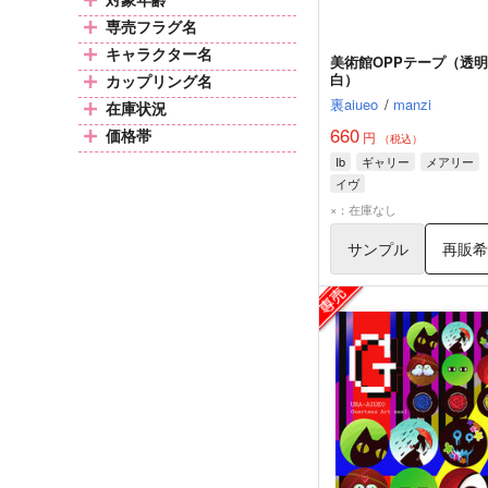
専売フラグ名
キャラクター名
美術館OPPテープ（透明
白）
カップリング名
裏aiueo
/
manzi
在庫状況
660
価格帯
円
（税込）
Ib
ギャリー
メアリー
イヴ
×：在庫なし
サンプル
再販