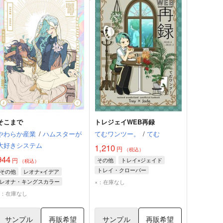
そこまで
トレジェイWEB再録
やわらか産業
/
ハムスターが
てむワンツー。
/
てむ
大好きシステム
1,210
円
（税込）
944
円
その他
トレイ×ジェイド
（税込）
トレイ・クローバー
その他
レオナ×イデア
ジェイド・リーチ
レオナ・キングスカラー
×：在庫なし
イデア・シュラウド
×：在庫なし
サンプル
再販希望
サンプル
再販希望