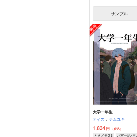
サンプル
大学一年生
アイス
/
テムユキ
1,834
円
（税込）
ときメモGS
氷室一紀×主