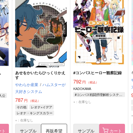
。
あせをかいたらひっくりかえ
#コンパスヒーロー観察記録
す
792
円
（税込）
やわらか産業
/
ハムスターが
KADOKAWA
大好きシステム
#コンパス戦闘摂理解析システム/原案・監修 香坂茉里
人公
787
円
（税込）
×：在庫なし
その他
レオナ×イデア
レオナ・キングスカラー
イデア・シュラウド
×：在庫なし
ート
サンプル
再販希望
サンプル
カート