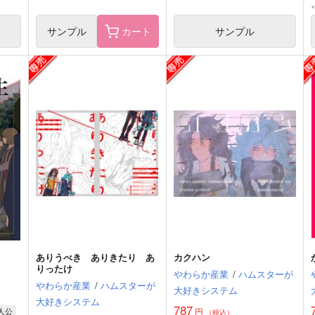
サンプル
カート
サンプル
ありうべき ありきたり あ
カクハン
りったけ
やわらか産業
/
ハムスターが
やわらか産業
/
ハムスターが
大好きシステム
大好きシステム
787
人公
円
（税込）