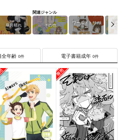
関連ジャンル
ワールドトリガ
皐月晴れ
その他
メダリスト
ー
籍
全年齢
電子書籍
成年
0件
0件