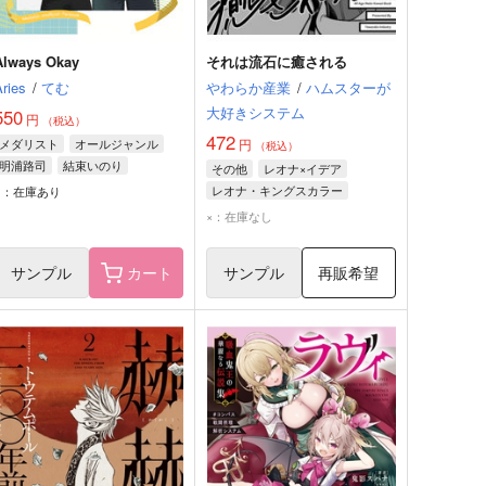
Always Okay
それは流石に癒される
Aries
/
てむ
やわらか産業
/
ハムスターが
大好きシステム
550
円
（税込）
472
メダリスト
オールジャンル
円
（税込）
明浦路司
結束いのり
その他
レオナ×イデア
レオナ・キングスカラー
○：在庫あり
イデア・シュラウド
×：在庫なし
サンプル
カート
サンプル
再販希望