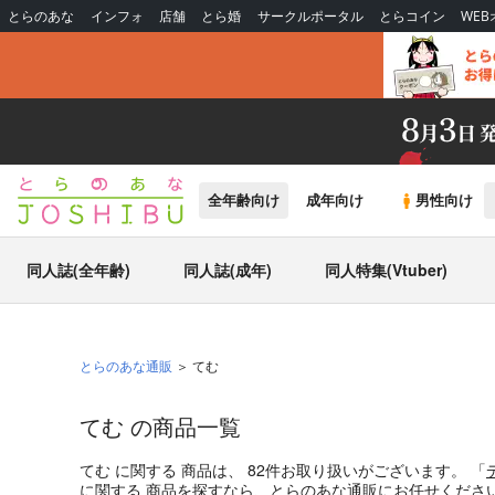
とらのあな
インフォ
店舗
とら婚
サークルポータル
とらコイン
WE
全年齢向け
成年向け
男性向け
同人誌(全年齢)
同人誌(成年)
同人特集(Vtuber)
とらのあな通販
てむ
てむ の商品一覧
てむ
に関する
商品
は、
82
件お取り扱いがございます。
「
に関する
商品
を探すなら、とらのあな通販にお任せくださ