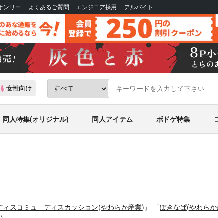
Bオンリー
よくあるご質問
エンジニア採用
アルバイト
女性向け
同人特集(オリジナル)
同人アイテム
ボドゲ特集
ディスコミュ ディスカッション
(
やわらか産業
)」
「
ぽきなぱ
(
やわらか
い。