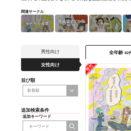
関連サークル
熟成塩マグロ直
やわらか産業
Aries
売所
男性向け
全年齢
82
女性向け
並び順
追加検索条件
追加キーワード