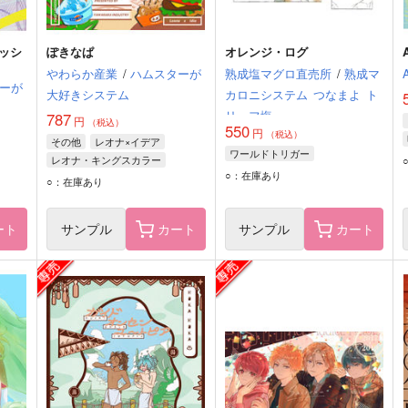
ッシ
ぽきなぱ
オレンジ・ログ
やわらか産業
/
ハムスターが
熟成塩マグロ直売所
/
熟成マ
ーが
大好きシステム
カロニシステム
つなまよ
ト
リュフ塩
787
円
（税込）
550
円
（税込）
その他
レオナ×イデア
ワールドトリガー
レオナ・キングスカラー
○：在庫あり
イデア・シュラウド
○：在庫あり
ート
サンプル
カート
サンプル
カート