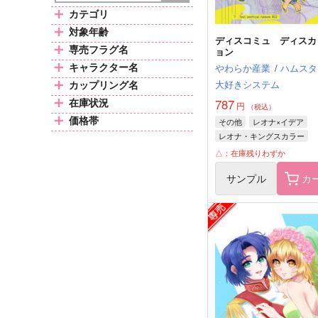
カテゴリ
対象年齢
ディスコミュ ディスカ
専売フラグ名
ョン
キャラクター名
やわらか産業
/
ハムスタ
カップリング名
大好きシステム
在庫状況
787
円
（税込）
価格帯
その他
レオナ×イデア
レオナ・キングスカラー
イデア・シュラウド
△：在庫残りわずか
サンプル
カ