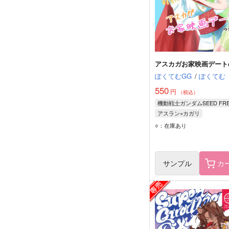
アスカガお家映画デート
ぽくてむGG
/
ぽくてむ
550
円
（税込）
アスラン×カガリ
アスラン・ザラ
○：在庫あり
カガリ・ユラ・アスハ
サンプル
カ