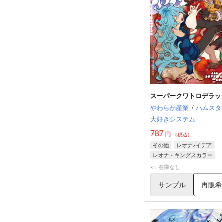
スーパークワトロデラッ
やわらか産業
/
ハムスタ
大好きシステム
787
円
（税込）
その他
レオナ×イデア
レオナ・キングスカラー
イデア・シュラウド
×：在庫なし
サンプル
再販