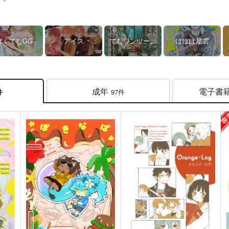
ぽくてむGG
アイス
てむワンツー。
ぽぽぽ星雲
成年
電子書
97件
件