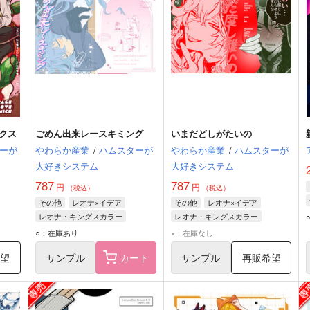
クス
ごめん出来レースキミング
いまだどしがたいの
ーが
やわらか産業
/
ハムスターが
やわらか産業
/
ハムスターが
大好きシステム
大好きシステム
787
787
円
円
（税込）
（税込）
その他
レオナ×イデア
その他
レオナ×イデア
レオナ・キングスカラー
レオナ・キングスカラー
イデア・シュラウド
イデア・シュラウド
○：在庫あり
×：在庫なし
希望
サンプル
カート
サンプル
再販希望