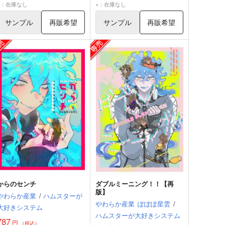
イデア・シュラウド
イデア・シュラウド
×：在庫なし
×：在庫なし
サンプル
再販希望
サンプル
再販希望
からのセンチ
ダブルミーニング！！【再
版】
やわらか産業
/
ハムスターが
やわらか産業
ぽぽぽ星雲
/
大好きシステム
ハムスターが大好きシステム
787
円
（税込）