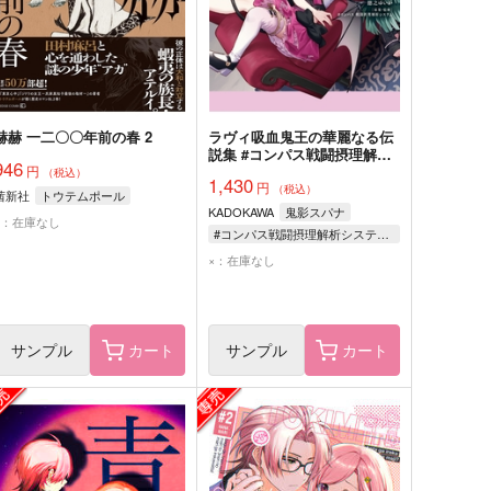
赫赫 一二〇〇年前の春 2
ラヴィ吸血鬼王の華麗なる伝
説集 #コンパス戦闘摂理解析
946
円
システム
（税込）
1,430
円
（税込）
茜新社
トウテムポール
KADOKAWA
鬼影スパナ
×：在庫なし
#コンパス戦闘摂理解析システム/原案・監修
×：在庫なし
サンプル
カート
サンプル
カート