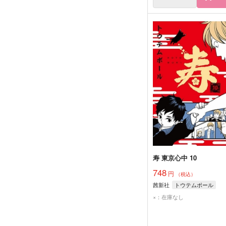
寿 東京心中 10
748
円
（税込）
茜新社
トウテムポール
×：在庫なし