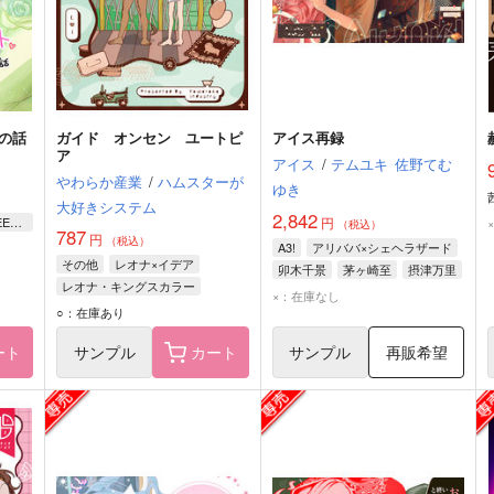
の話
ガイド オンセン ユートピ
アイス再録
ア
アイス
/
テムユキ
佐野てむ
やわらか産業
/
ハムスターが
ゆき
大好きシステム
2,842
機動戦士ガンダムSEED FREEDOM
円
（税込）
787
円
（税込）
A3!
アリババ×シェヘラザード
その他
レオナ×イデア
卯木千景
茅ヶ崎至
摂津万里
レオナ・キングスカラー
×：在庫なし
イデア・シュラウド
○：在庫あり
ート
サンプル
カート
サンプル
再販希望