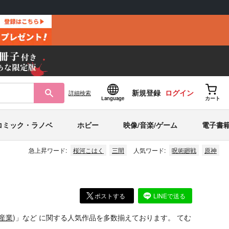
新規登録
ログイン
詳細
検索
Language
カート
コミック・ラノベ
ホビー
映像/音楽/ゲーム
電子書
急上昇ワード:
桜河こはく
三間
人気ワード:
呪術廻戦
原神
ポストする
LINEで送る
産業
)」
など
に関する人気作品を多数揃えております。
てむ