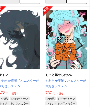
サイン
もっと燃やしたいの
やわらか産業
/
ハムスターが
やわらか産業
/
ハムスターが
大好きシステム
大好きシステム
472
787
円
円
（税込）
（税込）
その他
レオナ×イデア
その他
レオナ×イデア
レオナ・キングスカラー
レオナ・キングスカラー