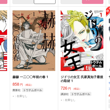
赫赫 一二〇〇年前の春 1
ジドリの女王 氏家真知子最後
の取材 1
858
円
（税込）
726
円
（税込）
茜新社
トウテムポール
講談社
トウテムポール
×：在庫なし
×：在庫なし