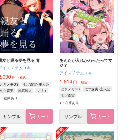
親友と踊る夢を見る 青
あんたが入れかわったってマ
ジ？
アイス
/
テムユキ
アイス
/
テムユキ
2,090
円
（税込）
1,614
円
（税込）
ときメモGS
七ツ森実×主人公
ときメモGS
七ツ森実×主人公
七ツ森実
風真玲太
マリィ
七ツ森実
○：在庫あり
○：在庫あり
サンプル
カート
サンプル
カート