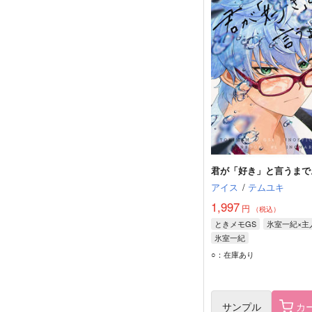
君が「好き」と言うまで
アイス
/
テムユキ
1,997
円
（税込）
ときメモGS
氷室一紀×主
氷室一紀
○：在庫あり
サンプル
カ