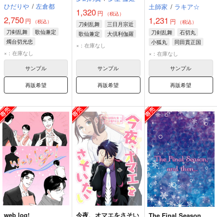
ひだりや
/
左倉都
土師家
/
ラキア☆
1,320
円
（税込）
2,750
1,231
円
円
（税込）
（税込）
刀剣乱舞
三日月宗近
刀剣乱舞
歌仙兼定
刀剣乱舞
石切丸
歌仙兼定
大倶利伽羅
燭台切光忠
小狐丸
同田貫正国
×：在庫なし
×：在庫なし
×：在庫なし
サンプル
サンプル
サンプル
再販希望
再販希望
再販希望
web log!
今夜、オマエをさそい
The Final Season,