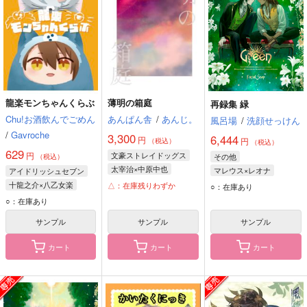
龍楽モンちゃんくらぶ
薄明の箱庭
再録集 緑
Chu!お酒飲んでごめん
あんぱん舎
/
あんじ。
風呂場
/
洗顔せっけん
/
Gavroche
3,300
6,444
円
円
（税込）
（税込）
629
円
文豪ストレイドッグス
その他
（税込）
太宰治×中原中也
マレウス×レオナ
アイドリッシュセブン
太宰治
中原中也
マレウス・ドラコニア
十龍之介×八乙女楽
△：在庫残りわずか
○：在庫あり
レオナ・キングスカラー
十龍之介
八乙女楽
○：在庫あり
サンプル
サンプル
サンプル
カート
カート
カート