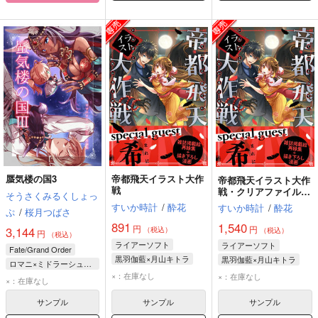
蜃気楼の国3
帝都飛天イラスト大作
帝都飛天イラスト大作
戦
戦・クリアファイルセ
そうさくみるくしょっ
ット
すいか時計
/
酔花
すいか時計
/
酔花
ぷ
/
桜月つばさ
891
1,540
円
円
3,144
（税込）
（税込）
円
（税込）
ライアーソフト
ライアーソフト
Fate/Grand Order
黒羽伽藍×月山キトラ
黒羽伽藍×月山キトラ
ロマニ×ミドラーシュのキャスター
黒羽伽藍
月山キトラ
黒羽伽藍
月山キトラ
×：在庫なし
×：在庫なし
ロマニ・アーキマン
×：在庫なし
ミドラーシュのキャスター
サンプル
サンプル
サンプル
シバの女王