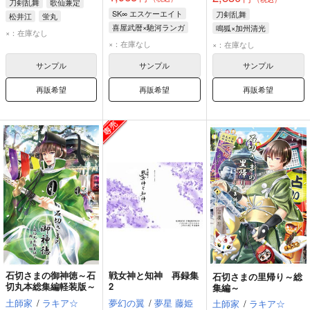
刀剣乱舞
歌仙兼定
SK∞ エスケーエイト
刀剣乱舞
松井江
蛍丸
喜屋武暦×馳河ランガ
鳴狐×加州清光
×：在庫なし
喜屋武暦
馳河ランガ
×：在庫なし
×：在庫なし
サンプル
サンプル
サンプル
再販希望
再販希望
再販希望
石切さまの御神徳～石
戦女神と知神 再録集
石切さまの里帰り～総
切丸本総集編軽装版～
2
集編～
土師家
/
ラキア☆
夢幻の翼
/
夢星 藤姫
土師家
/
ラキア☆