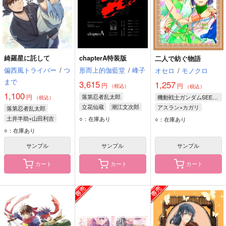
綺羅星に託して
chapterA特装版
二人で紡ぐ物語
偏西風トライバー
/
つ
形而上的伽藍堂
/
峰子
オセロ
/
モノクロ
まで
3,615
1,257
円
円
（税込）
（税込）
1,100
円
落第忍者乱太郎
機動戦士ガンダムSEED FREEDOM
（税込）
立花仙蔵
潮江文次郎
アスラン×カガリ
落第忍者乱太郎
アスラン・ザラ
土井半助×山田利吉
○：在庫あり
○：在庫あり
カガリ・ユラ・アスハ
土井半助
山田利吉
○：在庫あり
サンプル
サンプル
サンプル
カート
カート
カート