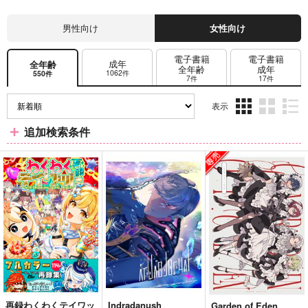
男性向け
女性向け
電子書籍
電子書籍
成年
全年齢
全年齢
成年
1062件
550件
7件
17件
表示
3カ
2カ
1カ
追加検索条件
ラ
ラ
ラ
ム
ム
ム
表
表
表
示
示
示
再録わくわくテイワッ
Indradanush
Garden of Eden