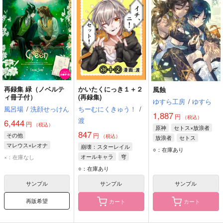
再録集 緑（ノベルテ
かいたくにっき１＋２
風蝕
ィ冊子付）
(再録集)
ゆすら工房
/
ゆすら
風呂場
/
洗顔せっけん
ちーむにくきゅう！
/
1,887
円
（税込）
渡
6,444
円
（税込）
原神
セトス×放浪者
847
その他
円
（税込）
放浪者
セトス
マレウス×レオナ
崩壊：スターレイル
ナヒーダ
○：在庫あり
マレウス・ドラコニア
オールキャラ
穹
×：在庫なし
レオナ・キングスカラー
サンデー
○：在庫あり
サンプル
サンプル
サンプル
再販希望
カート
カート