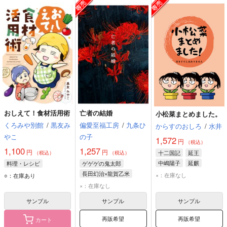
おしえて！食材活用術
亡者の結婚
小松菜まとめました。
くろみや別館
/
黒友み
偏愛至福工房
/
九条ひ
からすのおしろ
/
水井
やこ
の子
1,572
円
（税込）
1,100
1,257
円
円
十二国記
延王
（税込）
（税込）
中嶋陽子
延麒
料理・レシピ
ゲゲゲの鬼太郎
長田幻治×龍賀乙米
×：在庫なし
○：在庫あり
龍賀乙米
長田幻治
×：在庫なし
サンプル
サンプル
サンプル
再販希望
再販希望
カート