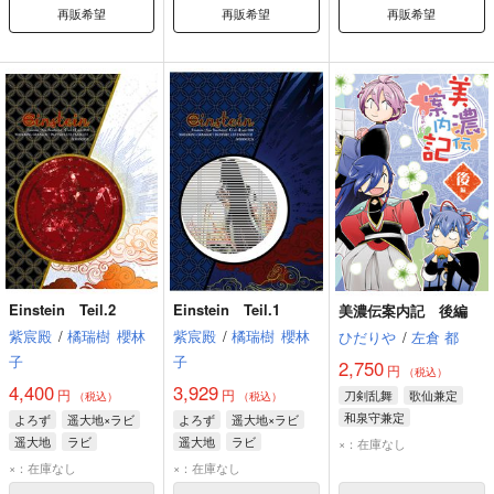
再販希望
再販希望
再販希望
Einstein Teil.2
Einstein Teil.1
美濃伝案内記 後編
紫宸殿
/
橘瑞樹
櫻林
紫宸殿
/
橘瑞樹
櫻林
ひだりや
/
左倉 都
子
子
2,750
円
（税込）
4,400
3,929
円
円
刀剣乱舞
歌仙兼定
（税込）
（税込）
和泉守兼定
よろず
遥大地×ラビ
よろず
遥大地×ラビ
小夜左文字
遥大地
ラビ
遥大地
ラビ
×：在庫なし
×：在庫なし
×：在庫なし