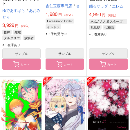
ト
杏仁豆腐専門店
/
杏
踊るサラダ
/
エレム
ゆであすぱら
/
あおみ
1,980
4,950
円
円
（税込）
（税込）
どろ
Fate/Grand Order
あんさんぶるスターズ！
3,929
円
（税込）
インドラ
乱凪砂
七種茨
原神
鍾離
巴日和
○：予約受付中
○：在庫あり
タルタリヤ
放浪者
○：在庫あり
サンプル
サンプル
サンプル
カート
カート
カート