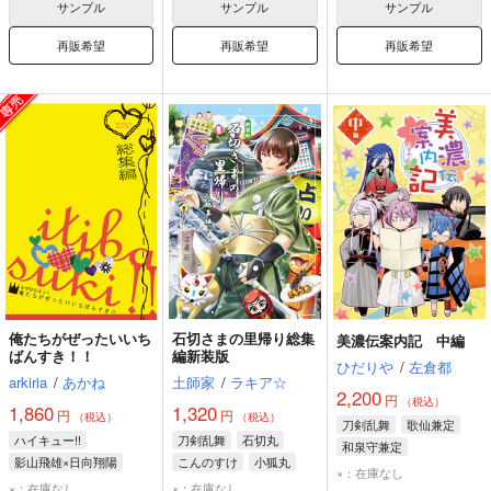
サンプル
サンプル
サンプル
再販希望
再販希望
再販希望
俺たちがぜったいいち
石切さまの里帰り総集
美濃伝案内記 中編
ばんすき！！
編新装版
ひだりや
/
左倉都
arkiria
/
あかね
土師家
/
ラキア☆
2,200
円
（税込）
1,860
1,320
円
円
（税込）
（税込）
刀剣乱舞
歌仙兼定
ハイキュー!!
刀剣乱舞
石切丸
和泉守兼定
影山飛雄×日向翔陽
こんのすけ
小狐丸
小夜左文字
×：在庫なし
影山飛雄
日向翔陽
×：在庫なし
×：在庫なし