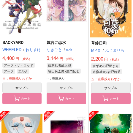
BACKYARD
戯言に恋水
草鈴日和
WHEELED
/
ねりすけ
なきごと
/
szk
MP０
/
ふじまりも
4,400
3,144
2,200
円
円
円
（税込）
（税込）
（税込）
アーク・ザ・ラッド
落第忍者乱太郎
すずめの戸締まり
アーク
エルク
笹山兵太夫×黒門伝七
宗像草太×岩戸鈴芽
笹山兵太夫
黒門伝七
岩戸鈴芽
宗像草太
△：在庫残りわずか
○：在庫あり
△：在庫残りわずか
サンプル
サンプル
サンプル
カート
カート
カート