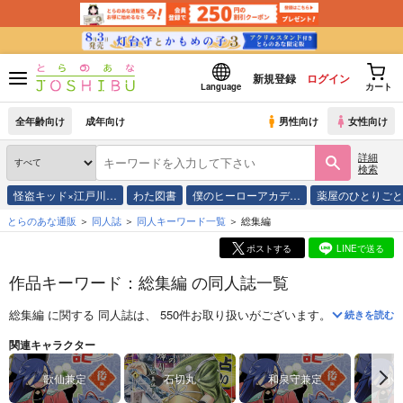
新規登録
ログイン
Language
カート
全年齢向け
成年向け
男性向け
女性向け
詳細
検索
怪盗キッド×江戸川…
わた図書
僕のヒーローアカデ…
薬屋のひとりご
とらのあな通販
同人誌
同人キーワード一覧
総集編
ポストする
LINEで送る
作品キーワード：総集編 の同人誌一覧
総集編
に関する
同人誌
は、
550
件お取り扱いがございます。
「
再録わく
続きを読む
関連キャラクター
歌仙兼定
石切丸
和泉守兼定
小