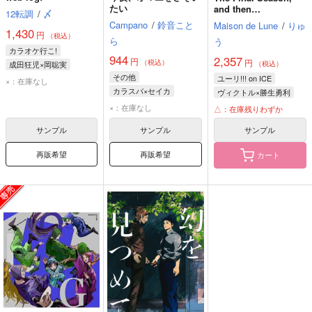
たい
and then…
12転調
/
〆
Campano
/
鈴音こと
Maison de Lune
/
りゅ
1,430
円
（税込）
ら
う
カラオケ行こ!
944
2,357
円
円
（税込）
成田狂児×岡聡実
（税込）
その他
成田狂児
岡聡実
ユーリ!!! on ICE
×：在庫なし
カラスバ×セイカ
ヴィクトル×勝生勇利
カラスバ
セイカ
×：在庫なし
△：在庫残りわずか
サンプル
サンプル
サンプル
再販希望
再販希望
カート