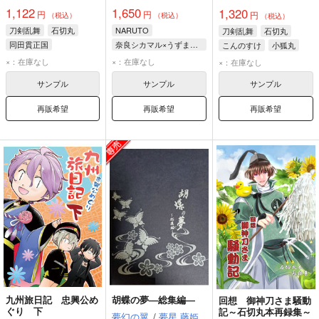
1,122
1,650
1,320
円
円
円
（税込）
（税込）
（税込）
刀剣乱舞
石切丸
NARUTO
刀剣乱舞
石切丸
同田貫正国
奈良シカマル×うずまきナルト
こんのすけ
小狐丸
三日月宗近
うずまきナルト
×：在庫なし
×：在庫なし
×：在庫なし
奈良シカマル
サンプル
サンプル
サンプル
再販希望
再販希望
再販希望
九州旅日記 忠興公め
胡蝶の夢―総集編―
回想 御神刀さま騒動
ぐり 下
記～石切丸本再録集～
夢幻の翼
/
夢星 藤姫