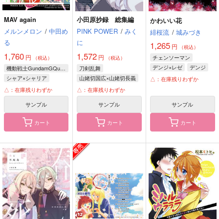
MAV again
小田原抄録 総集編
かわいい花
メルンメロン
/
中田め
PINK POWER
/
みく
緋桜流
/
城みづき
る
に
1,265
円
（税込）
1,760
1,572
円
円
チェンソーマン
（税込）
（税込）
デンジ×レゼ
デンジ
機動戦士GundamGQuuuuuuX
刀剣乱舞
レゼ
シャア×シャリア
山姥切国広×山姥切長義
△：在庫残りわずか
シャア・アズナブル
山姥切国広
△：在庫残りわずか
△：在庫残りわずか
シャリア・ブル
山姥切長義
サンプル
サンプル
サンプル
カート
カート
カート