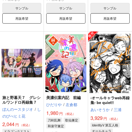
サンプル
サンプル
サンプル
再販希望
再販希望
再販希望
旅と野暮天７ グレシ
美濃伝案内記 前編
-オールキャラweb再録
ルワンドロ再録集７
集- be quiet!!
ひだりや
/
左倉都
ぼんのースタジオ
/
し
あいそうか
/
三浦
1,980
円
（税込）
のびべヒミ花
3,929
円
（税込）
刀剣乱舞
歌仙兼定
2,044
円
IdentityV 第五人格
（税込）
和泉守兼定
オールキャラ
ドラゴンクエスト
小夜左文字