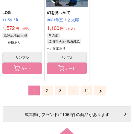
LOG
幻を見つめて
11:56
/
k
3031号室
/
と太郎
1,572
1,100
円
円
（税込）
（税込）
落第忍者乱太郎
その他
道明寺秋彦×風海純也
○：在庫あり
風海純也
道明寺秋彦
○：在庫あり
サンプル
サンプル
カート
カート
1
2
3
…
11
成年
向けブランドに
1062
件の商品があります