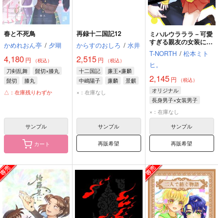
春と不死鳥
再録十二国記12
ミハルウラララ－可愛
すぎる親友の女装に俺
かめれおん亭
/
夕瑚
からすのおしろ
/
水井
は平静を装えない－
T-NORTH
/
松本ミト
4,180
2,515
円
円
（税込）
（税込）
ヒ。
刀剣乱舞
髭切×膝丸
十二国記
廉王×廉麟
2,145
円
髭切
膝丸
中嶋陽子
廉麟
景麒
（税込）
オリジナル
△：在庫残りわずか
×：在庫なし
長身男子×女装男子
×：在庫なし
サンプル
サンプル
サンプル
再販希望
再販希望
カート