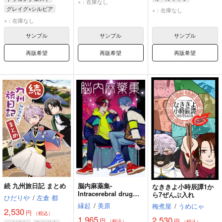
×：在庫なし
エマ・ウッズ
グレイグ×シルビア
×：在庫なし
イソップ・カール
シルビア
グレイグ
×：在庫なし
泣き虫
マルティナ
サンプル
サンプル
サンプル
再販希望
再販希望
再販希望
続 九州旅日記 まとめ
脳内麻薬集-
なききよ小時辰譚1か
Intracerebral drug
ら7ぜんぶ入れ
ひだりや
/
左倉 都
collection-
縁起
/
美原
梅煮屋
/
うめにゃ
2,530
円
（税込）
1,965
2,530
円
円
（税込）
（税込）