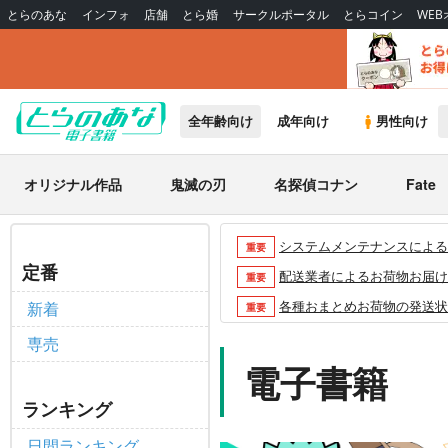
とらのあな
インフォ
店舗
とら婚
サークルポータル
とらコイン
WE
全年齢向け
成年向け
男性向け
オリジナル作品
鬼滅の刃
名探偵コナン
Fate
システムメンテナンスによるau 
重要
定番
配送業者によるお荷物お届け遅延
重要
各種おまとめお荷物の発送状況に
新着
重要
【2026/5/7より】再販投票
重要
専売
【2026/4/1より】とらの
電子書籍
重要
おまとめサイクル「定期便(月2
重要
ランキング
「とらのあな×駿河屋日本橋乙女
重要
日間ランキング