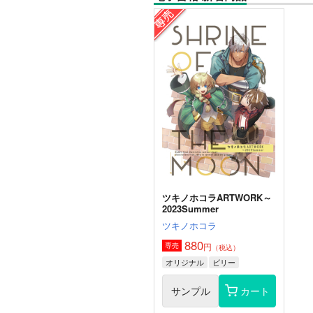
ツキノホコラARTWORK～
2023Summer
ツキノホコラ
880
円
専売
（税込）
オリジナル
ビリー
サンプル
カート