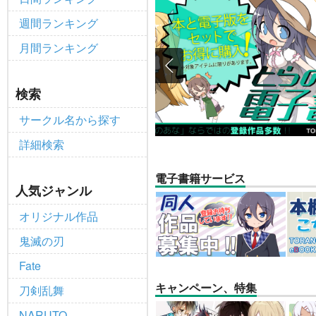
【2025/12/1より】「通
重要
週間ランキング
個人情報保護方針の改定について（2
重要
月間ランキング
ポイント付与・管理体制改定のお
重要
全てのお知らせを見る
検索
サークル名から探す
詳細検索
電子書籍サービス
人気ジャンル
オリジナル作品
鬼滅の刃
Fate
キャンペーン、特集
刀剣乱舞
NARUTO