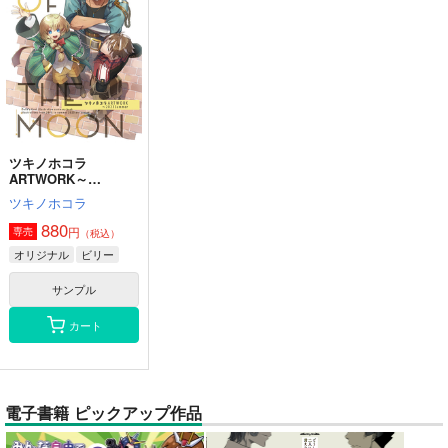
ツキノホコラ
ARTWORK～
2023Summer
ツキノホコラ
880
円
専売
（税込）
オリジナル
ビリー
サンプル
カート
電子書籍 ピックアップ作品