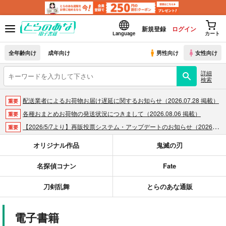
新規登録
ログイン
Language
カート
全年齢向け
成年向け
男性向け
女性向け
詳細
検索
配送業者によるお荷物お届け遅延に関するお知らせ（2026.07.28 掲載）
重要
各種おまとめお荷物の発送状況につきまして（2026.08.06 掲載）
重要
【2026/5/7より】再販投票システム・アップデートのお知らせ（2026.05.07 掲載）
重要
【2026/4/1より】とらのあなプレミアム、新支払い方法＆新プラン導入のお知らせ（2026.03.09 掲載）
重要
オリジナル作品
鬼滅の刃
おまとめサイクル「定期便(月2)」一般会員様の利用再開のお知らせ（2026.02.05 掲載）
重要
名探偵コナン
Fate
「とらのあな×駿河屋日本橋乙女同人誌館」通販店頭受取サービス開始のお知らせ（2026.01.05 更新｜2025.12.30 掲載）
重要
【2025/12/1より】「通販ポイント⇒とらコイン変換キャンペーン」終了のお知らせ（2025.11.21 掲載）
重要
刀剣乱舞
とらのあな通販
個人情報保護方針の改定について（2025.09.19 更新｜2025.08.01 掲載）
重要
ポイント付与・管理体制改定のお知らせ（2024.11.20 掲載）
重要
電子書籍
全てのお知らせを見る