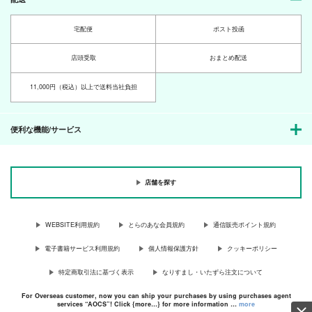
宅配便
ポスト投函
店頭受取
おまとめ配送
11,000円（税込）以上で送料当社負担
便利な機能/サービス
店舗を探す
WEBSITE利用規約
とらのあな会員規約
通信販売ポイント規約
電子書籍サービス利用規約
個人情報保護方針
クッキーポリシー
特定商取引法に基づく表示
なりすまし・いたずら注文について
For Overseas customer, now you can ship your purchases by using purchases agent
services “AOCS”! Click {more…} for more information …
more