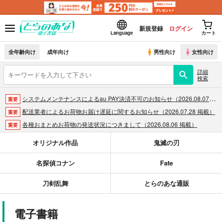
新規登録
ログイン
Language
カート
全年齢向け
成年向け
男性向け
女性向け
詳細
検索
システムメンテナンスによるau PAY決済不可のお知らせ（2026.08.07 掲載）
重要
配送業者によるお荷物お届け遅延に関するお知らせ（2026.07.28 掲載）
重要
各種おまとめお荷物の発送状況につきまして（2026.08.06 掲載）
重要
【2026/5/7より】再販投票システム・アップデートのお知らせ（2026.05.07 掲載）
重要
オリジナル作品
鬼滅の刃
【2026/4/1より】とらのあなプレミアム、新支払い方法＆新プラン導入のお知らせ（2026.03.09 掲載）
重要
名探偵コナン
Fate
おまとめサイクル「定期便(月2)」一般会員様の利用再開のお知らせ（2026.02.05 掲載）
重要
「とらのあな×駿河屋日本橋乙女同人誌館」通販店頭受取サービス開始のお知らせ（2026.01.05 更新｜2025.12.30 掲載）
重要
刀剣乱舞
とらのあな通販
【2025/12/1より】「通販ポイント⇒とらコイン変換キャンペーン」終了のお知らせ（2025.11.21 掲載）
重要
個人情報保護方針の改定について（2025.09.19 更新｜2025.08.01 掲載）
重要
電子書籍
ポイント付与・管理体制改定のお知らせ（2024.11.20 掲載）
重要