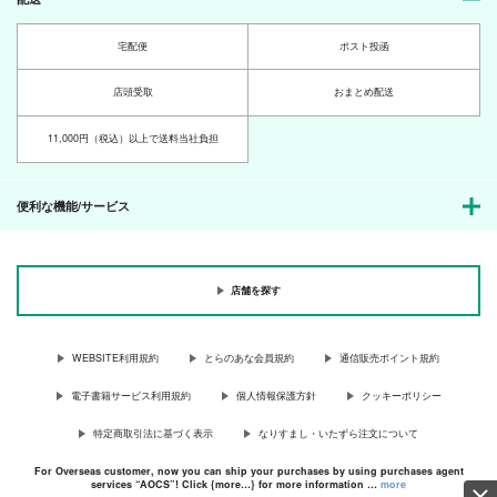
宅配便
ポスト投函
店頭受取
おまとめ配送
11,000円（税込）以上で送料当社負担
便利な機能/サービス
店舗を探す
WEBSITE利用規約
とらのあな会員規約
通信販売ポイント規約
電子書籍サービス利用規約
個人情報保護方針
クッキーポリシー
特定商取引法に基づく表示
なりすまし・いたずら注文について
For Overseas customer, now you can ship your purchases by using purchases agent
services “AOCS”! Click {more…} for more information …
more