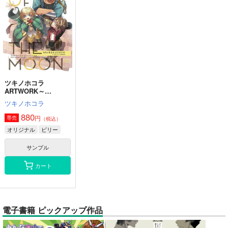
ツキノホコラ
ARTWORK～
2023Summer
ツキノホコラ
880
円
専売
（税込）
オリジナル
ビリー
サンプル
カート
電子書籍 ピックアップ作品