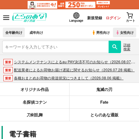
新規登録
ログイン
Language
カート
全年齢向け
成年向け
男性向け
女性向け
詳細
検索
システムメンテナンスによるau PAY決済不可のお知らせ（2026.08.07 掲載）
重要
配送業者によるお荷物お届け遅延に関するお知らせ（2026.07.28 掲載）
重要
各種おまとめお荷物の発送状況につきまして（2026.08.06 掲載）
重要
【2026/5/7より】再販投票システム・アップデートのお知らせ（2026.05.07 掲載）
重要
オリジナル作品
鬼滅の刃
【2026/4/1より】とらのあなプレミアム、新支払い方法＆新プラン導入のお知らせ（2026.03.09 掲載）
重要
名探偵コナン
Fate
おまとめサイクル「定期便(月2)」一般会員様の利用再開のお知らせ（2026.02.05 掲載）
重要
「とらのあな×駿河屋日本橋乙女同人誌館」通販店頭受取サービス開始のお知らせ（2026.01.05 更新｜2025.12.30 掲載）
重要
刀剣乱舞
とらのあな通販
【2025/12/1より】「通販ポイント⇒とらコイン変換キャンペーン」終了のお知らせ（2025.11.21 掲載）
重要
個人情報保護方針の改定について（2025.09.19 更新｜2025.08.01 掲載）
重要
電子書籍
ポイント付与・管理体制改定のお知らせ（2024.11.20 掲載）
重要