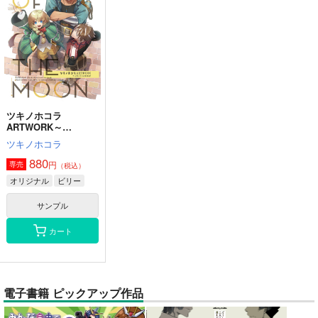
ツキノホコラ
ARTWORK～
2023Summer
ツキノホコラ
880
円
専売
（税込）
オリジナル
ビリー
サンプル
カート
電子書籍 ピックアップ作品