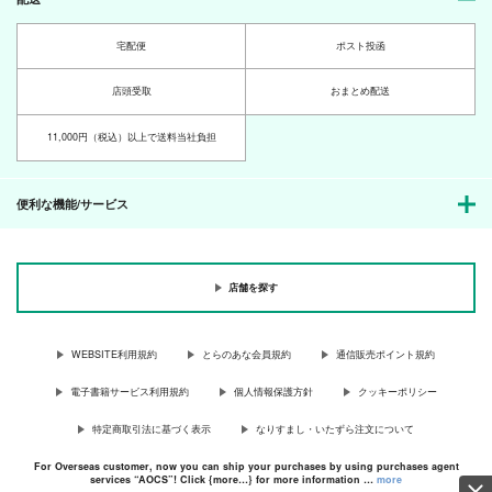
宅配便
ポスト投函
店頭受取
おまとめ配送
11,000円（税込）以上で送料当社負担
便利な機能/サービス
店舗を探す
WEBSITE利用規約
とらのあな会員規約
通信販売ポイント規約
電子書籍サービス利用規約
個人情報保護方針
クッキーポリシー
特定商取引法に基づく表示
なりすまし・いたずら注文について
For Overseas customer, now you can ship your purchases by using purchases agent
services “AOCS”! Click {more…} for more information …
more