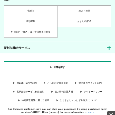
宅配便
ポスト投函
店頭受取
おまとめ配送
11,000円（税込）以上で送料当社負担
便利な機能/サービス
店舗を探す
WEBSITE利用規約
とらのあな会員規約
通信販売ポイント規約
電子書籍サービス利用規約
個人情報保護方針
クッキーポリシー
特定商取引法に基づく表示
なりすまし・いたずら注文について
For Overseas customer, now you can ship your purchases by using purchases agent
services “AOCS”! Click {more…} for more information …
more