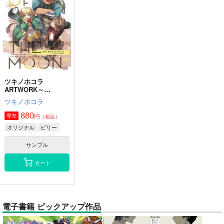
ツキノホコラ
ARTWORK～
2023Summer
ツキノホコラ
880
円
専売
（税込）
オリジナル
ビリー
サンプル
カート
電子書籍 ピックアップ作品