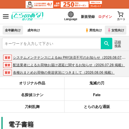
新規登録
ログイン
Language
カート
全年齢向け
成年向け
男性向け
女性向け
詳細
検索
システムメンテナンスによるau PAY決済不可のお知らせ（2026.08.07 掲載）
重要
配送業者によるお荷物お届け遅延に関するお知らせ（2026.07.28 掲載）
重要
各種おまとめお荷物の発送状況につきまして（2026.08.06 掲載）
重要
【2026/5/7より】再販投票システム・アップデートのお知らせ（2026.05.07 掲載）
重要
オリジナル作品
鬼滅の刃
【2026/4/1より】とらのあなプレミアム、新支払い方法＆新プラン導入のお知らせ（2026.03.09 掲載）
重要
名探偵コナン
Fate
おまとめサイクル「定期便(月2)」一般会員様の利用再開のお知らせ（2026.02.05 掲載）
重要
「とらのあな×駿河屋日本橋乙女同人誌館」通販店頭受取サービス開始のお知らせ（2026.01.05 更新｜2025.12.30 掲載）
重要
刀剣乱舞
とらのあな通販
【2025/12/1より】「通販ポイント⇒とらコイン変換キャンペーン」終了のお知らせ（2025.11.21 掲載）
重要
個人情報保護方針の改定について（2025.09.19 更新｜2025.08.01 掲載）
重要
電子書籍
ポイント付与・管理体制改定のお知らせ（2024.11.20 掲載）
重要