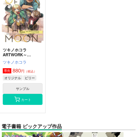
ツキノホコラ
ARTWORK～
2023Summer
ツキノホコラ
880
円
専売
（税込）
オリジナル
ビリー
サンプル
カート
電子書籍 ピックアップ作品