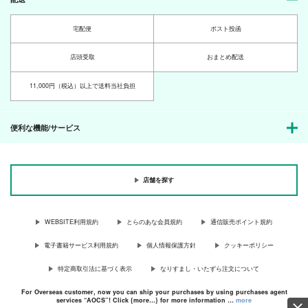
宅配便
ポスト投函
店頭受取
おまとめ配送
11,000円（税込）以上で送料当社負担
便利な機能/サービス
店舗を探す
WEBSITE利用規約
とらのあな会員規約
通信販売ポイント規約
電子書籍サービス利用規約
個人情報保護方針
クッキーポリシー
特定商取引法に基づく表示
なりすまし・いたずら注文について
For Overseas customer, now you can ship your purchases by using purchases agent
services “AOCS”! Click {more…} for more information …
more