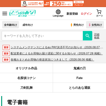
新規登録
ログイン
Language
カート
全年齢向け
成年向け
男性向け
女性向け
詳細
検索
システムメンテナンスによるau PAY決済不可のお知らせ（2026.08.07 掲載）
重要
配送業者によるお荷物お届け遅延に関するお知らせ（2026.07.28 掲載）
重要
各種おまとめお荷物の発送状況につきまして（2026.08.06 掲載）
重要
【2026/5/7より】再販投票システム・アップデートのお知らせ（2026.05.07 掲載）
重要
オリジナル作品
鬼滅の刃
【2026/4/1より】とらのあなプレミアム、新支払い方法＆新プラン導入のお知らせ（2026.03.09 掲載）
重要
名探偵コナン
Fate
おまとめサイクル「定期便(月2)」一般会員様の利用再開のお知らせ（2026.02.05 掲載）
重要
「とらのあな×駿河屋日本橋乙女同人誌館」通販店頭受取サービス開始のお知らせ（2026.01.05 更新｜2025.12.30 掲載）
重要
刀剣乱舞
とらのあな通販
【2025/12/1より】「通販ポイント⇒とらコイン変換キャンペーン」終了のお知らせ（2025.11.21 掲載）
重要
個人情報保護方針の改定について（2025.09.19 更新｜2025.08.01 掲載）
重要
電子書籍
ポイント付与・管理体制改定のお知らせ（2024.11.20 掲載）
重要