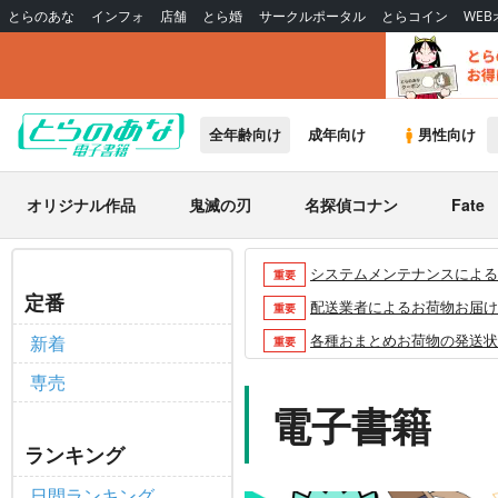
とらのあな
インフォ
店舗
とら婚
サークルポータル
とらコイン
WE
全年齢向け
成年向け
男性向け
オリジナル作品
鬼滅の刃
名探偵コナン
Fate
システムメンテナンスによるau 
重要
定番
配送業者によるお荷物お届け遅延
重要
各種おまとめお荷物の発送状況に
新着
重要
【2026/5/7より】再販投票
重要
専売
【2026/4/1より】とらの
電子書籍
重要
おまとめサイクル「定期便(月2
重要
ランキング
「とらのあな×駿河屋日本橋乙女
重要
日間ランキング