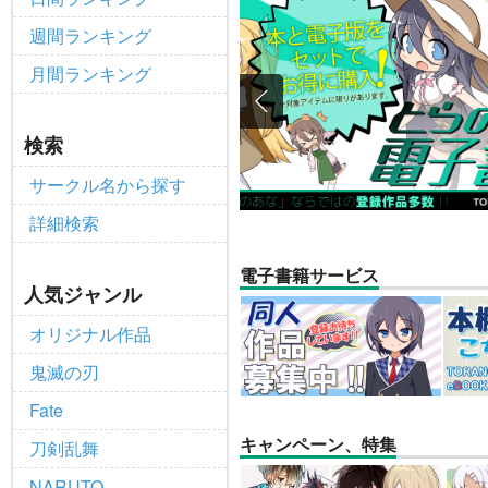
【2025/12/1より】「通
重要
週間ランキング
個人情報保護方針の改定について（2
重要
月間ランキング
ポイント付与・管理体制改定のお
重要
全てのお知らせを見る
検索
サークル名から探す
詳細検索
電子書籍サービス
人気ジャンル
オリジナル作品
鬼滅の刃
Fate
キャンペーン、特集
刀剣乱舞
NARUTO