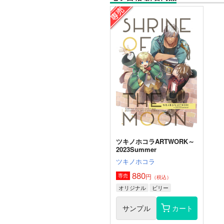
ツキノホコラARTWORK～
2023Summer
ツキノホコラ
880
円
専売
（税込）
オリジナル
ビリー
サンプル
カート