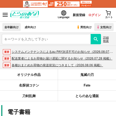
新規登録
ログイン
Language
カート
全年齢向け
成年向け
男性向け
女性向け
詳細
検索
システムメンテナンスによるau PAY決済不可のお知らせ（2026.08.07 掲載）
重要
配送業者によるお荷物お届け遅延に関するお知らせ（2026.07.28 掲載）
重要
各種おまとめお荷物の発送状況につきまして（2026.08.06 掲載）
重要
【2026/5/7より】再販投票システム・アップデートのお知らせ（2026.05.07 掲載）
重要
オリジナル作品
鬼滅の刃
【2026/4/1より】とらのあなプレミアム、新支払い方法＆新プラン導入のお知らせ（2026.03.09 掲載）
重要
名探偵コナン
Fate
おまとめサイクル「定期便(月2)」一般会員様の利用再開のお知らせ（2026.02.05 掲載）
重要
「とらのあな×駿河屋日本橋乙女同人誌館」通販店頭受取サービス開始のお知らせ（2026.01.05 更新｜2025.12.30 掲載）
重要
刀剣乱舞
とらのあな通販
【2025/12/1より】「通販ポイント⇒とらコイン変換キャンペーン」終了のお知らせ（2025.11.21 掲載）
重要
個人情報保護方針の改定について（2025.09.19 更新｜2025.08.01 掲載）
重要
電子書籍
ポイント付与・管理体制改定のお知らせ（2024.11.20 掲載）
重要