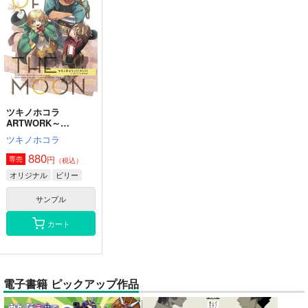
ツキノホコラ
ARTWORK～
2023Summer
ツキノホコラ
880
円
専売
（税込）
オリジナル
ビリー
サンプル
カート
電子書籍 ピックアップ作品