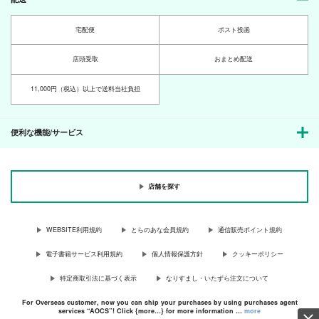
宅配便
ポスト投函
店頭受取
おまとめ配送
11,000円（税込）以上で送料当社負担
便利な機能/サービス
店舗を探す
WEBSITE利用規約
とらのあな会員規約
通信販売ポイント規約
電子書籍サービス利用規約
個人情報保護方針
クッキーポリシー
特定商取引法に基づく表示
なりすまし・いたずら注文について
For Overseas customer, now you can ship your purchases by using purchases agent
services “AOCS”! Click {more…} for more information …
more