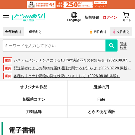
新規登録
ログイン
Language
カート
全年齢向け
成年向け
男性向け
女性向け
詳細
検索
システムメンテナンスによるau PAY決済不可のお知らせ（2026.08.07 掲載）
重要
配送業者によるお荷物お届け遅延に関するお知らせ（2026.07.28 掲載）
重要
各種おまとめお荷物の発送状況につきまして（2026.08.06 掲載）
重要
【2026/5/7より】再販投票システム・アップデートのお知らせ（2026.05.07 掲載）
重要
オリジナル作品
鬼滅の刃
【2026/4/1より】とらのあなプレミアム、新支払い方法＆新プラン導入のお知らせ（2026.03.09 掲載）
重要
名探偵コナン
Fate
おまとめサイクル「定期便(月2)」一般会員様の利用再開のお知らせ（2026.02.05 掲載）
重要
「とらのあな×駿河屋日本橋乙女同人誌館」通販店頭受取サービス開始のお知らせ（2026.01.05 更新｜2025.12.30 掲載）
重要
刀剣乱舞
とらのあな通販
【2025/12/1より】「通販ポイント⇒とらコイン変換キャンペーン」終了のお知らせ（2025.11.21 掲載）
重要
個人情報保護方針の改定について（2025.09.19 更新｜2025.08.01 掲載）
重要
電子書籍
ポイント付与・管理体制改定のお知らせ（2024.11.20 掲載）
重要