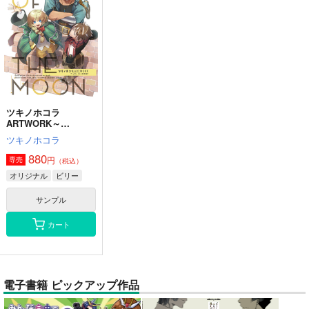
ツキノホコラ
ARTWORK～
2023Summer
ツキノホコラ
880
円
専売
（税込）
オリジナル
ビリー
サンプル
カート
電子書籍 ピックアップ作品