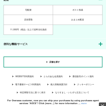
宅配便
ポスト投函
店頭受取
おまとめ配送
11,000円（税込）以上で送料当社負担
便利な機能/サービス
店舗を探す
WEBSITE利用規約
とらのあな会員規約
通信販売ポイント規約
電子書籍サービス利用規約
個人情報保護方針
クッキーポリシー
特定商取引法に基づく表示
なりすまし・いたずら注文について
For Overseas customer, now you can ship your purchases by using purchases agent
services “AOCS”! Click {more…} for more information …
more