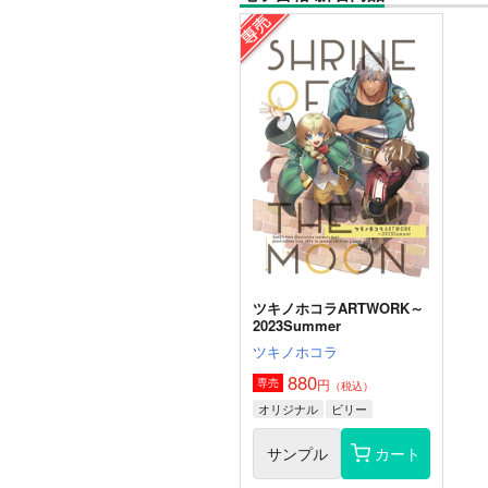
ツキノホコラARTWORK～
2023Summer
ツキノホコラ
880
円
専売
（税込）
オリジナル
ビリー
サンプル
カート