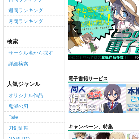
個人情報保護方針の改定について（2
重要
週間ランキング
ポイント付与・管理体制改定のお
重要
月間ランキング
全てのお知らせを見る
検索
サークル名から探す
詳細検索
電子書籍サービス
人気ジャンル
オリジナル作品
鬼滅の刃
Fate
キャンペーン、特集
刀剣乱舞
NARUTO