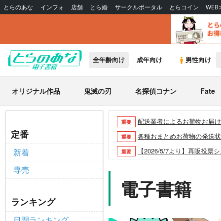
とらのあな
インフォ
店舗
とら婚
サークルポータル
とらコイン
WE
全年齢向け
成年向け
男性向け
オリジナル作品
鬼滅の刃
名探偵コナン
Fate
配送業者によるお荷物お届け遅延
重要
定番
各種おまとめお荷物の発送状況に
重要
【2026/5/7より】再販投票
新着
重要
【2026/4/1より】とらの
重要
専売
おまとめサイクル「定期便(月2
電子書籍
重要
「とらのあな×駿河屋日本橋乙女
重要
ランキング
【2025/12/1より】「通
重要
日間ランキング