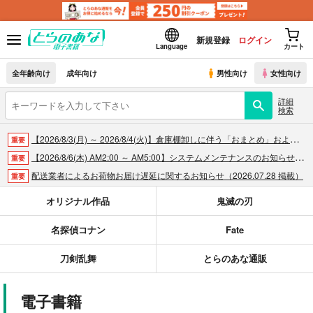
新規登録
ログイン
Language
カート
全年齢向け
成年向け
男性向け
女性向け
詳細
検索
【2026/8/3(月) ～ 2026/8/4(火)】倉庫棚卸しに伴う「おまとめ」および「商品の出荷」休止のお知らせ（2026.07.30 掲載）
重要
【2026/8/6(木) AM2:00 ～ AM5:00】システムメンテナンスのお知らせ（2026.07.30 掲載）
重要
配送業者によるお荷物お届け遅延に関するお知らせ（2026.07.28 掲載）
重要
各種おまとめお荷物の発送状況につきまして（2026.07.30 掲載）
重要
オリジナル作品
鬼滅の刃
【2026/5/7より】再販投票システム・アップデートのお知らせ（2026.05.07 掲載）
重要
名探偵コナン
Fate
【2026/4/1より】とらのあなプレミアム、新支払い方法＆新プラン導入のお知らせ（2026.03.09 掲載）
重要
おまとめサイクル「定期便(月2)」一般会員様の利用再開のお知らせ（2026.02.05 掲載）
重要
刀剣乱舞
とらのあな通販
「とらのあな×駿河屋日本橋乙女同人誌館」通販店頭受取サービス開始のお知らせ（2026.01.05 更新｜2025.12.30 掲載）
重要
【2025/12/1より】「通販ポイント⇒とらコイン変換キャンペーン」終了のお知らせ（2025.11.21 掲載）
重要
電子書籍
個人情報保護方針の改定について（2025.09.19 更新｜2025.08.01 掲載）
重要