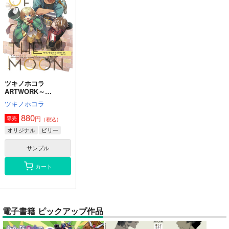
ツキノホコラ
ARTWORK～
2023Summer
ツキノホコラ
880
円
専売
（税込）
オリジナル
ビリー
サンプル
カート
電子書籍 ピックアップ作品