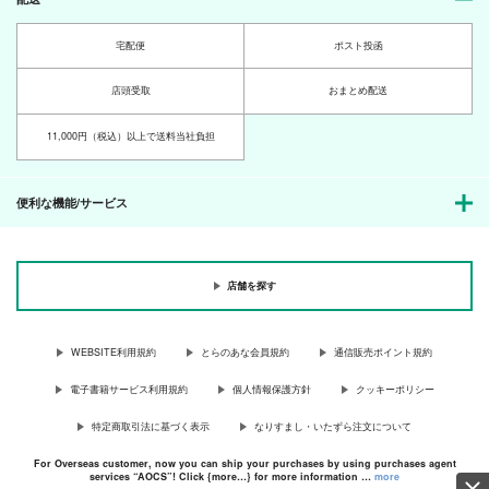
宅配便
ポスト投函
店頭受取
おまとめ配送
11,000円（税込）以上で送料当社負担
便利な機能/サービス
店舗を探す
WEBSITE利用規約
とらのあな会員規約
通信販売ポイント規約
電子書籍サービス利用規約
個人情報保護方針
クッキーポリシー
特定商取引法に基づく表示
なりすまし・いたずら注文について
For Overseas customer, now you can ship your purchases by using purchases agent
services “AOCS”! Click {more…} for more information …
more