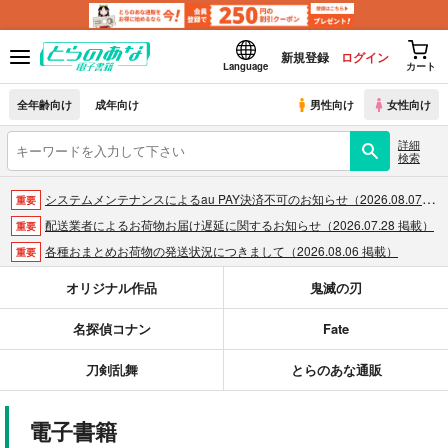
新規登録
ログイン
Language
カート
全年齢向け
成年向け
男性向け
女性向け
詳細
検索
システムメンテナンスによるau PAY決済不可のお知らせ（2026.08.07 掲載）
重要
配送業者によるお荷物お届け遅延に関するお知らせ（2026.07.28 掲載）
重要
各種おまとめお荷物の発送状況につきまして（2026.08.06 掲載）
重要
【2026/5/7より】再販投票システム・アップデートのお知らせ（2026.05.07 掲載）
重要
オリジナル作品
鬼滅の刃
【2026/4/1より】とらのあなプレミアム、新支払い方法＆新プラン導入のお知らせ（2026.03.09 掲載）
重要
名探偵コナン
Fate
おまとめサイクル「定期便(月2)」一般会員様の利用再開のお知らせ（2026.02.05 掲載）
重要
「とらのあな×駿河屋日本橋乙女同人誌館」通販店頭受取サービス開始のお知らせ（2026.01.05 更新｜2025.12.30 掲載）
重要
刀剣乱舞
とらのあな通販
【2025/12/1より】「通販ポイント⇒とらコイン変換キャンペーン」終了のお知らせ（2025.11.21 掲載）
重要
個人情報保護方針の改定について（2025.09.19 更新｜2025.08.01 掲載）
重要
電子書籍
ポイント付与・管理体制改定のお知らせ（2024.11.20 掲載）
重要