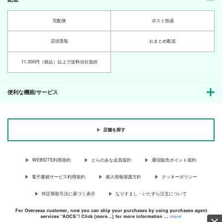
宅配便
ポスト投函
店頭受取
おまとめ配送
11,000円（税込）以上で送料当社負担
便利な機能/サービス
店舗を探す
WEBSITE利用規約
とらのあな会員規約
通信販売ポイント規約
電子書籍サービス利用規約
個人情報保護方針
クッキーポリシー
特定商取引法に基づく表示
なりすまし・いたずら注文について
For Overseas customer, now you can ship your purchases by using purchases agent
services “AOCS”! Click {more…} for more information …
more