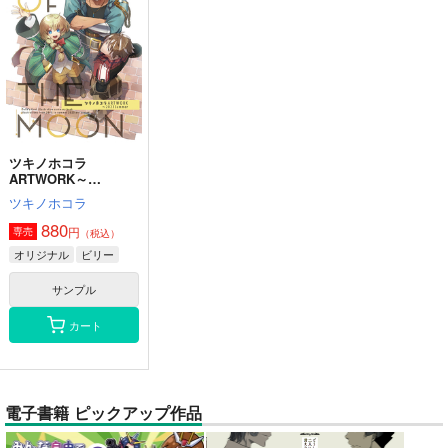
ツキノホコラ
ARTWORK～
2023Summer
ツキノホコラ
880
円
専売
（税込）
オリジナル
ビリー
サンプル
カート
電子書籍 ピックアップ作品